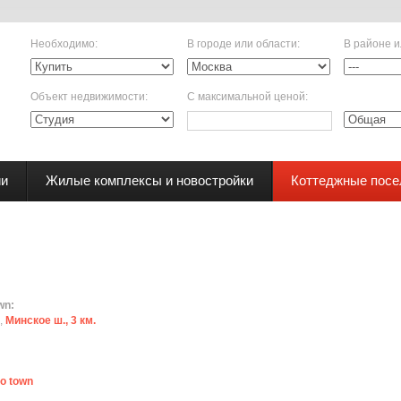
Необходимо
:
В городе или области
:
В районе и
Объект недвижимости
:
С максимальной ценой
:
ии
Жилые комплексы и новостройки
Коттеджные посе
wn:
,
Минское ш., 3 км.
о town