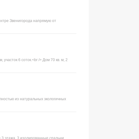
ентре Звенигорода напрямую от
участок 6 соток.<br /> Дом 70 кв. м, 2
лностью из натуральных экологичных
е 3 этажа, 3 изолированные спальни.