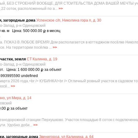
орный, БЕЗ СТРОЕНИЙ ВООБЩЕ, ДЛЯ СТОИТЕЛЬСТВА ДОМА ВАШЕЙ МЕЧТЫ участ
,22 соток, расположенный по а...
>>
и, загородные дома
Успенское с/п, Николина гора п, д. 30
о-Запад, р-н Одинцовский
 кв. м Цена: 500 000.00
в месяц
Р
0
. ПОКАЗ В ЛЮБОЕ ВРЕМЯ! Дом располагается в коттеджном посёлке Николог
е. На территории посёлка ...
>>
частки, земля
СТ Калинка, д. 19
о-Запад, р-н Одинцовский
от. Цена: 1 600 000.00
за объект
Р
4993995590 undefined
марта 2026 года.<br /> КУБИНКА!<br /> Отличный ровный участок в садовом т
осё...
>>
но, ул Мира, д. 14
цовский
0.00
за объект
Р
лезнодорожной станции Перхушково. Участок площадью 8 соток с подключенн
ти. Удобно доби...
>>
жи, загородные дома
Звенигород, ул Калинина, д. 64