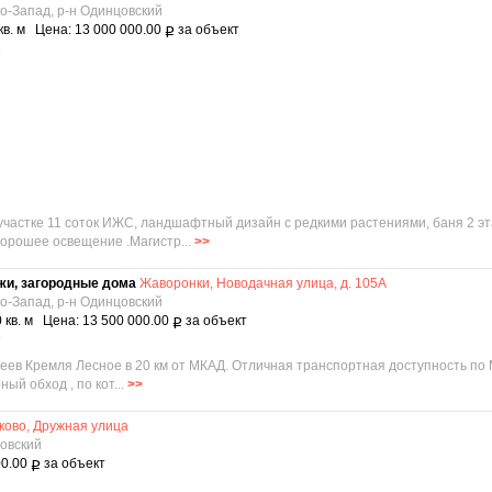
о-Запад, р-н Одинцовский
кв. м Цена: 13 000 000.00
за объект
Р
3
астке 11 соток ИЖС, ландшафтный дизайн с редкими растениями, баня 2 эта
Хорошее освещение .Магистр...
>>
жи, загородные дома
Жаворонки, Новодачная улица, д. 105А
о-Запад, р-н Одинцовский
 кв. м Цена: 13 500 000.00
за объект
Р
7
ев Кремля Лесное в 20 км от МКАД. Отличная транспортная доступность по 
ый обход , по кот...
>>
ково, Дружная улица
цовский
00.00
за объект
Р