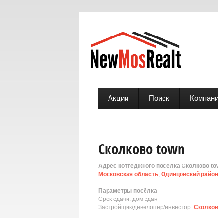
Акции
Поиск
Компан
Сколково town
Адрес коттеджного поселка Сколково to
Московская область
,
Одинцовский район
Параметры посёлка
Срок сдачи: дом сдан
Застройщик/девелопер/инвестор:
Сколков