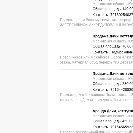
Московская область, Юг
Общая площадь: 140.00
Контакты: 7916025403
Предcтавляем Вашему вниманию современн
ЗАСТРОЙЩИКА! АККРЕДИТОВАННЫЙ ЗАСТР
Продажа Дачи, коттед
Московская область, Юг
Общая площадь: 70.00 
Контакты: Подмосковн
Новорижское или Можайское шоссе 47 км от М
этажа, материал брус, перекрытия деревя
Продажа Дачи, коттед
Московская область, Юг
Общая площадь: 230.00
Контакты: 7916442883
Продаю дом в ближайшем Подмосковье в 25
материалов. Дом строил для себя и являю
Аренда Дачи, коттедж
Московская область, Ю
Общая площадь: 450.00
Контакты: 7915456593
Сдается трёхэтажный дом на длительный ср