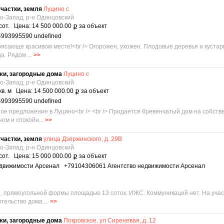
частки, земля
Луцино с
о-Запад, р-н Одинцовский
сот. Цена: 14 500 000.00
за объект
Р
4993995590 undefined
рясающе красивом месте!<br /> Огорожен, ухожен. Плодовые деревья и кустарн
. Рядом ...
>>
жи, загородные дома
Луцино с
о-Запад, р-н Одинцовский
кв. м Цена: 14 500 000.00
за объект
Р
4993995590 undefined
ьное предложение в Луцино<br /> <br /> Продается бревенчатый дом на собств
ом и спокойн...
>>
частки, земля
улица Дзержинского, д. 29В
о-Запад, р-н Одинцовский
сот. Цена: 15 000 000.00
за объект
Р
недвижимости Арсенал +79104306061 Агентство недвижимости Арсенал
, прямоугольной формы площадью 13 соток. ИЖС. Коммуникаций нет. На учас
тельство дома....
>>
жи, загородные дома
Покровское, ул Сиреневая, д. 12