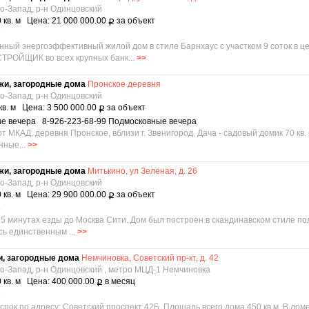
о-Запад, р-н Одинцовский
 кв. м Цена: 21 000 000.00
за объект
Р
7
ый энергоэффективный жилой дом в стиле Барнхаус с участком 9 соток в ц
ОЙЩИК во всех крупных банк...
>>
жи, загородные дома
Пронское деревня
о-Запад, р-н Одинцовский
кв. м Цена: 3 500 000.00
за объект
Р
ые вечера 8-926-223-68-99 Подмосковные вечера
КАД, деревня Пронское, вблизи г. Звенигород. Дача - садовый домик 70 кв. м, 
нные...
>>
жи, загородные дома
Митькино, ул Зеленая, д. 26
о-Запад, р-н Одинцовский
 кв. м Цена: 29 900 000.00
за объект
Р
6
 минутах езды до Москва Сити. Дом был построен в скандинавском стиле по
сь единственным ...
>>
и, загородные дома
Немчиновка, Советский пр-кт, д. 42
го-Запад, р-н Одинцовский , метро МЦД-1 Немчиновка
 кв. м Цена: 400 000.00
в месяц
Р
3
ок по адресу: Советский проспект 42Б, Площадь всего дома 450 кв.м. В дом