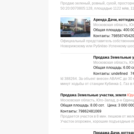
Продаю зеленый, ровный, сухой, прост
50:20:0070805:128, площадью 1122 м/кв, 11
Аренда Дачи, коттедж
Московская область, Юг
Общая площадь: 400.00
Контакты: 7985874542
Официальный представитель собственника
Новорижскому или Рублёво-Успенкому шосс
Продажа Земельные у
Московская область, Юг
Общая площадь: 6.00 с
Контакты: undefined 7
Id 388264. За объект внесен АВАНС до 30 
минут ходьбы от станции Кубинка-1. Газ в п
Продажа Земельные участки, земля
Юди
Московская область, Юго-Запад, р-н Один
Общая площадь: 8.00 сот. Цена: 3 000 00
Контакты: 79862481069
Продается участок в 8 мин. пешком от же
Участок огорожен, хорошие подъездные пу
Продажа Дачи, коттед