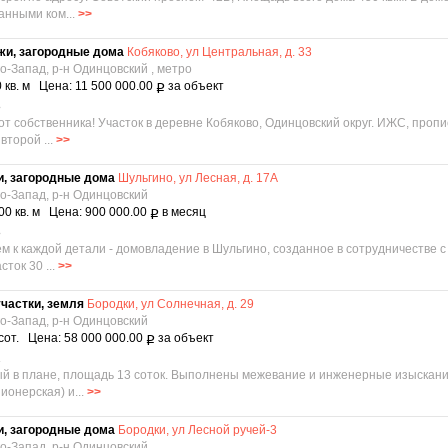
анными ком...
>>
жи, загородные дома
Кобяково, ул Центральная, д. 33
о-Запад, р-н Одинцовский , метро
 кв. м Цена: 11 500 000.00
за объект
Р
8
 от собственника! Участок в деревне Кобяково, Одинцовский округ. ИЖС, пропи
второй ...
>>
и, загородные дома
Шульгино, ул Лесная, д. 17А
о-Запад, р-н Одинцовский
00 кв. м Цена: 900 000.00
в месяц
Р
8
ем к каждой детали - домовладение в Шульгино, созданное в сотрудничестве 
ток 30 ...
>>
частки, земля
Бородки, ул Солнечная, д. 29
о-Запад, р-н Одинцовский
сот. Цена: 58 000 000.00
за объект
Р
2
ый в плане, площадь 13 соток. Выполнены межевание и инженерные изыскани
онерская) и...
>>
и, загородные дома
Бородки, ул Лесной ручей-3
о-Запад, р-н Одинцовский