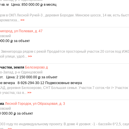
 кв. м Цена: 850 000.00
в месяц
Р
8
м в ОКП Лесной Ручей-3 , деревня Бородки. Минское шоссе, 14 км, есть быс
ароматиза...
>>
нигород, ул Полевая, д. 47
цовский
000.00
за объект
Р
е Звенигорода рядом с рекой Продаётся просторный участок 20 соток под ИЖС
ой улице, удоб...
>>
частки, земля
Белозерово д
о-Запад, р-н Одинцовский
от. Цена: 2 150 000.00
за объект
Р
ые вечера 8-926-294-30-12 Подмосковные вечера
Д, деревня Белозерово, СНТ Большая семья. Участок 7 соток.<br /> Участок 7
участка; газ в...
>>
ома
Лесной Городок, ул Образцовая, д. 3
цовский
0 000.00
за объект
Р
03 году по индивидуальному проекту. В доме 4 уровня: -1 - бассейн 6*2,5, с