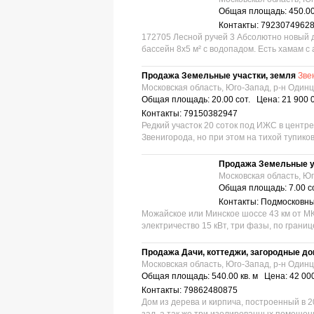
Общая площадь: 450.00
Контакты: 7923074962
172705 Лесной ручей 3 Абсолютно новый до
бассейн 8х5 м² с водопадом. Есть хамам с 
Продажа Земельные участки, земля
Зве
Московская область, Юго-Запад, р-н Один
Общая площадь: 20.00 сот. Цена: 21 900 
Контакты: 79150382947
Редкий участок 20 соток под ИЖС в центр
Звенигорода, но при этом на тихой тупиков
Продажа Земельные у
Московская область, Юг
Общая площадь: 7.00 с
Контакты: Подмосковн
Можайское или Минское шоссе 43 км от МКА
электричество 15 кВт, три фазы, по границе 
Продажа Дачи, коттеджи, загородные д
Московская область, Юго-Запад, р-н Один
Общая площадь: 540.00 кв. м Цена: 42 00
Контакты: 79862480875
Дом из дерева и кирпича, построенный в 20