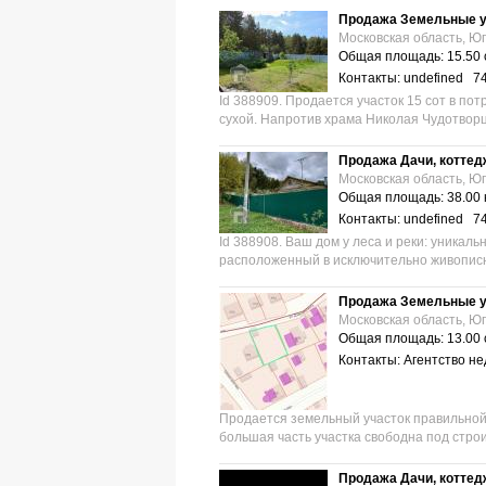
Продажа Земельные у
Московская область, Юг
Общая площадь: 15.50 
Контакты: undefined 7
Id 388909. Продается участок 15 сот в пот
сухой. Напротив храма Николая Чудотворца
Продажа Дачи, коттед
Московская область, Юг
Общая площадь: 38.00 
Контакты: undefined 7
Id 388908. Ваш дом у леса и реки: уникал
расположенный в исключительно живописн
Продажа Земельные у
Московская область, Юг
Общая площадь: 13.00 
Контакты: Агентство 
Продается земельный участок правильной
большая часть участка свободна под строи
Продажа Дачи, коттед