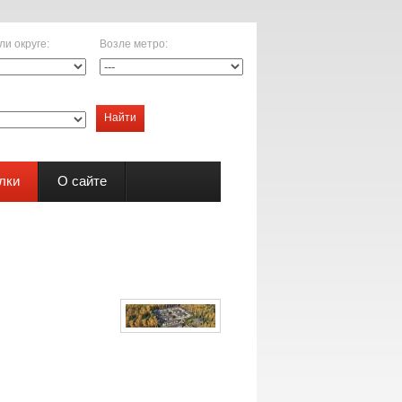
ли округе
:
Возле метро
:
Найти
лки
О сайте