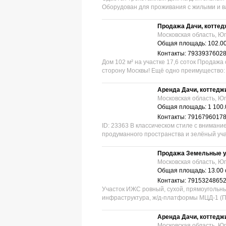
Оборудован для проживания с жилыми и в
Продажа Дачи, коттед
Московская область, Юг
Общая площадь: 102.00
Контакты: 7933937602
Дом 102 м² на участке 17,6 соток Продажа
сторону Москвы! Ещё одно преимущество: 
Аренда Дачи, коттедж
Московская область, Юг
Общая площадь: 1 100.
Контакты: 7916796017
ID: 23363 В классическом стиле с внимани
продуманного пространства и зелёный учас
Продажа Земельные у
Московская область, Юг
Общая площадь: 13.00 
Контакты: 7915324865
Участок ИЖС ровный, сухой, прямоугольн
инфраструктура, ж/д-платформы МЦД-1 (Пи
Аренда Дачи, коттедж
Московская область, Юг