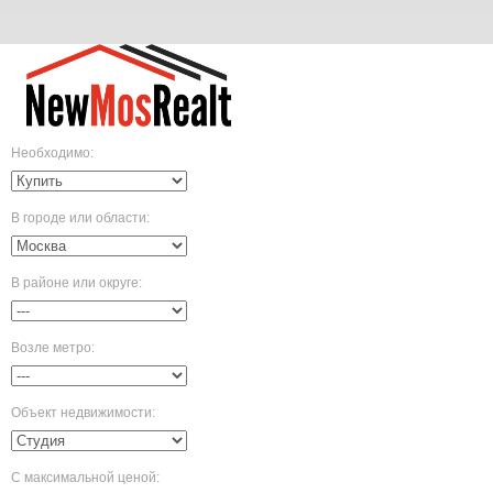
Необходимо
:
В городе или области
:
В районе или округе
:
Возле метро
:
Объект недвижимости
:
С максимальной ценой
: