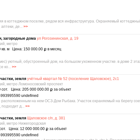
ия в коттеджном поселке, рядом вся инфраструктура. Охраняемый коттеджны
аптеки, де...
>>
и, загородные дома
ул Рогозининская, д. 19
кий, метро
 кв. м Цена: 150 000.00
в месяц
Р
мес) уютный, обустроенный дом, на большом ухоженном участке. в доме 2 эта
е ко...
>>
частки, земля
учётный квартал № 52 (поселение Щаповское), 2с1
кий, метро Ломоносовский проспект
 сот. Цена: 205 000 000.00
за объект
Р
4993995590 undefined
 с расположенным на нем ОСЗ-Дом Рыбака. Участок охраняемый на берегу оз
 подходит д...
>>
частки, земля
Щаповское с/п, д. 381
кий, метро Нижегородская
сот. Цена: 12 000 000.00
за объект
Р
4993995590 undefined