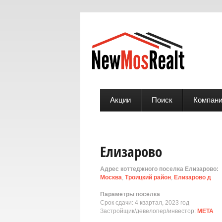
Акции
Поиск
Компан
Елизарово
Адрес коттеджного поселка Елизарово:
Москва
,
Троицкий район
,
Елизарово д
Параметры посёлка
Срок сдачи: 4 квартал, 2023 год
Застройщик/девелопер/инвестор:
МЕТА