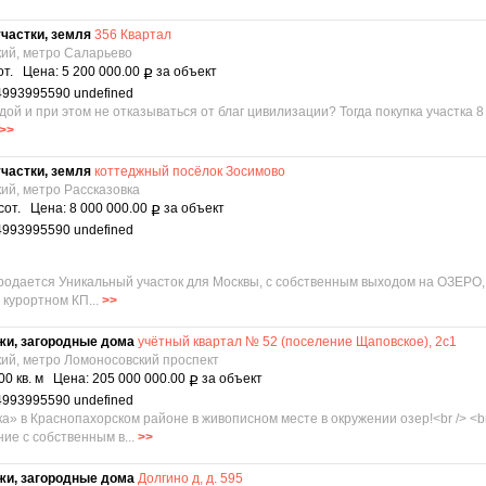
частки, земля
356 Квартал
кий, метро Саларьево
от. Цена: 5 200 000.00
за объект
Р
4993995590 undefined
дой и при этом не отказываться от благ цивилизации? Тогда покупка участка 8
>>
частки, земля
коттеджный посёлок Зосимово
кий, метро Рассказовка
сот. Цена: 8 000 000.00
за объект
Р
4993995590 undefined
родается Уникальный участок для Москвы, с собственным выходом на ОЗЕРО,
 курортном КП...
>>
жи, загородные дома
учётный квартал № 52 (поселение Щаповское), 2с1
кий, метро Ломоносовский проспект
00 кв. м Цена: 205 000 000.00
за объект
Р
4993995590 undefined
а» в Краснопахорском районе в живописном месте в окружении озер!<br /> <
ие с собственным в...
>>
жи, загородные дома
Долгино д, д. 595