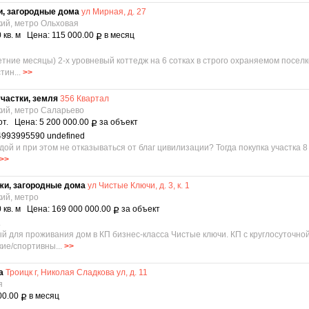
и, загородные дома
ул Мирная, д. 27
кий, метро Ольховая
 кв. м Цена: 115 000.00
в месяц
Р
тние месяцы) 2-х уровневый коттедж на 6 сотках в строго охраняемом поселке
тин...
>>
частки, земля
356 Квартал
кий, метро Саларьево
от. Цена: 5 200 000.00
за объект
Р
4993995590 undefined
дой и при этом не отказываться от благ цивилизации? Тогда покупка участка 8
>>
жи, загородные дома
ул Чистые Ключи, д. 3, к. 1
кий, метро
 кв. м Цена: 169 000 000.00
за объект
Р
1
й для проживания дом в КП бизнес-класса Чистые ключи. КП c круглосуточно
ие/спортивны...
>>
ма
Троицк г, Николая Сладкова ул, д. 11
я
00.00
в месяц
Р