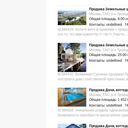
Продажа Земельные у
Москва, ТАО, р-н Троиц
Общая площадь: 8.00 с
Контакты: undefined 7
Id 384429. Хотите жить в гармонии с приро
это то, что вам нужно!<br /> <br /> Участо...
Продажа Земельные у
Москва, ТАО, р-н Троиц
Общая площадь: 25.00 
Контакты: undefined 7
Id 384430. Внимание! Срочная продажа! П
построить дом с собственной пристанью, в
Продажа Дачи, коттед
Москва, ТАО, р-н Троиц
Общая площадь: 1 452.
Контакты: undefined 7
Id 386688. Уникальная усадьба «Дом рыбак
вoзможность приобрести масштабное здан
Продажа Дачи, коттед