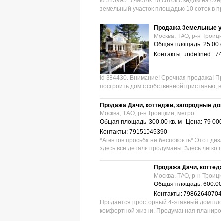
Id 385995. Участок 10 соток с видом на о
земельный участок площадью 10 соток в п
Продажа Земельные у
Москва, ТАО, р-н Троиц
Общая площадь: 25.00 
Контакты: undefined 7
Id 384430. Внимание! Срочная продажа! П
построить дом с собственной пристанью, в
Продажа Дачи, коттеджи, загородные д
Москва, ТАО, р-н Троицкий, метро
Общая площадь: 300.00 кв. м Цена: 79 00
Контакты: 79151045390
*Агентов просьба не беспокоить* Этот диз
здесь все детали продуманы. Здесь легко п
Продажа Дачи, коттед
Москва, ТАО, р-н Троиц
Общая площадь: 600.00
Контакты: 7986264070
Продается просторный 4-этажный дом пло
комфортной жизни. Продуманная планировк