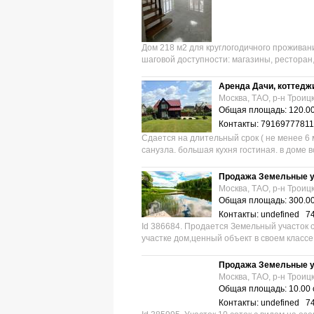
Дом 218 м2 для круглогодичного проживан
шаговой доступности: магазины, ресторан, 
Аренда Дачи, коттедж
Москва, ТАО, р-н Троиц
Общая площадь: 120.00
Контакты: 79169777811
Сдается на длительный срок ( не менее 6 
санузла. большая кухня гостиная. в доме вс
Продажа Земельные у
Москва, ТАО, р-н Троиц
Общая площадь: 300.00
Контакты: undefined 7
Id 386684. Продается Земельный участок
участке дом,ценный объект в своем классе,
Продажа Земельные у
Москва, ТАО, р-н Троиц
Общая площадь: 10.00 
Контакты: undefined 7