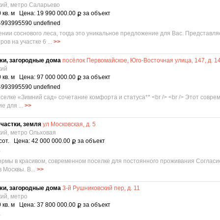
кий, метро Саларьево
 кв. м Цена: 19 990 000.00
за объект
Р
4993995590 undefined
ужении соснового леса, тогда это уникальное предложение для Вас. Представ
ов на участке 6 ...
>>
жи, загородные дома
посёлок Первомайское, Юго-Восточная улица, 147, д. 1
кий
 кв. м Цена: 97 000 000.00
за объект
Р
4993995590 undefined
оселке «Зимний сад» сочетание комфорта и статуса** <br /> <br /> Этот сов
е для ...
>>
частки, земля
ул Московская, д. 5
кий, метро Ольховая
сот. Цена: 42 000 000.00
за объект
Р
5
рмы в красивом, современном поселке для постоянного проживания Согласие-
 Москвы. В...
>>
жи, загородные дома
3-й Рушниковский пер, д. 11
кий, метро
 кв. м Цена: 37 800 000.00
за объект
Р
5