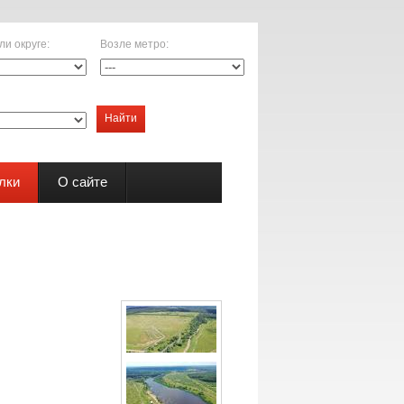
ли округе
:
Возле метро
:
Найти
лки
О сайте