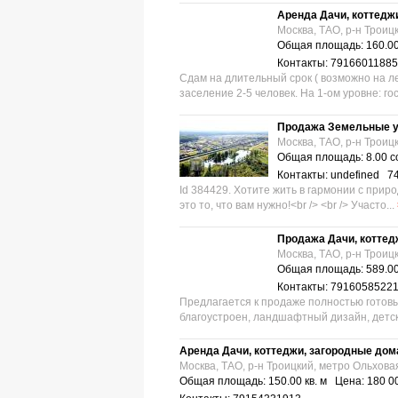
Аренда Дачи, коттедж
Москва, ТАО, р-н Троиц
Общая площадь: 160.00
Контакты: 79166011885
Сдам на длительный срок ( возможно на ле
заселение 2-5 человек. На 1-ом уровне: гос
Продажа Земельные у
Москва, ТАО, р-н Троиц
Общая площадь: 8.00 с
Контакты: undefined 7
Id 384429. Хотите жить в гармонии с приро
это то, что вам нужно!<br /> <br /> Участо...
Продажа Дачи, коттед
Москва, ТАО, р-н Троиц
Общая площадь: 589.00
Контакты: 7916058522
Предлагается к продаже полностью готовы
благоустроен, ландшафтный дизайн, детск
Аренда Дачи, коттеджи, загородные до
Москва, ТАО, р-н Троицкий, метро Ольхова
Общая площадь: 150.00 кв. м Цена: 180 0