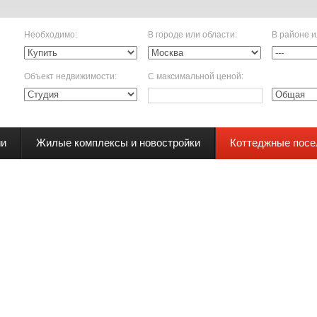
Необходимо
:
В городе или области
:
В районе и
Объект недвижимости
:
С максимальной ценой
:
ии
Жилые комплексы и новостройки
Коттеджные посе