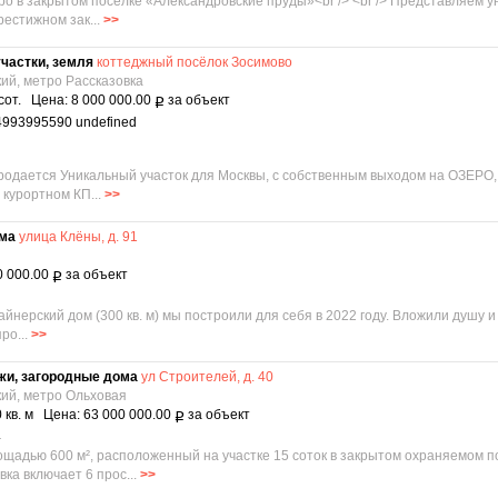
зеро в закрытом поселке «Александровские пруды»<br /> <br /> Представляем
рестижном зак...
>>
частки, земля
коттеджный посёлок Зосимово
кий, метро Рассказовка
сот. Цена: 8 000 000.00
за объект
Р
4993995590 undefined
родается Уникальный участок для Москвы, с собственным выходом на ОЗЕРО,
 курортном КП...
>>
ома
улица Клёны, д. 91
0 000.00
за объект
Р
айнерский дом (300 кв. м) мы построили для себя в 2022 году. Вложили душу 
ро...
>>
жи, загородные дома
ул Строителей, д. 40
кий, метро Ольховая
 кв. м Цена: 63 000 000.00
за объект
Р
4
щадью 600 м², расположенный на участке 15 соток в закрытом охраняемом п
а включает 6 прос...
>>