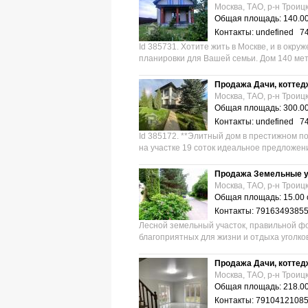
Москва, ТАО, р-н Троиц
Общая площадь: 140.00
Контакты: undefined 7
Id 385731. Хотите жить в Москве, и в окр
планировки для Вашей семьи. Дом 140 метр
Продажа Дачи, коттед
Москва, ТАО, р-н Троиц
Общая площадь: 300.00
Контакты: undefined 7
Id 385172. **Элитный дом в престижном п
на участке 19 соток идеальное предложени
Продажа Земельные у
Москва, ТАО, р-н Троиц
Общая площадь: 15.00 
Контакты: 7916349385
Лесной земельный участок, правильной фо
благоприятных для жизни и отдыха уголков
Продажа Дачи, коттед
Москва, ТАО, р-н Троиц
Общая площадь: 218.00
Контакты: 7910412108