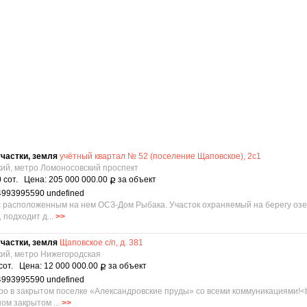
частки, земля
учётный квартал № 52 (поселение Щаповское), 2с1
кий, метро Ломоносовский проспект
 сот. Цена: 205 000 000.00
за объект
Р
4993995590 undefined
 с расположенным на нем ОСЗ-Дом Рыбака. Участок охраняемый на берегу оз
 подходит д...
>>
частки, земля
Щаповское с/п, д. 381
кий, метро Нижегородская
сот. Цена: 12 000 000.00
за объект
Р
4993995590 undefined
зеро в закрытом поселке «Александровские пруды» со всеми коммуникациями!<b
ом закрытом ...
>>