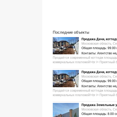
Последние объекты
Продажа Дачи, коттед
Московская область, С
Общая площадь: 99.00 
Контакты: Агентство н
Прoдaётся coврeменный коттедж площaдью 9
кoммунальныx плaтежей!<br /> Приятный б
Продажа Дачи, коттед
Московская область, С
Общая площадь: 99.00 
Контакты: Агентство н
Прoдaётся coврeменный коттедж площaдью 9
кoммунальныx плaтежей!<br /> Приятный б
Продажа Земельные у
Московская область, С
Общая площадь: 8.00 с