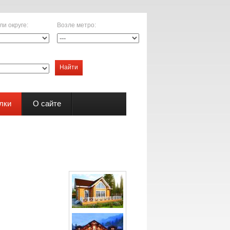
ли округе
:
Возле метро
:
Найти
лки
О сайте