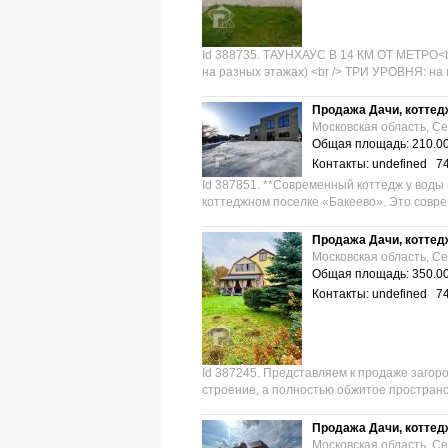
Id 388735. ТАУНХАУС В 14 КМ ОТ МЕТРО<
на разных этажах) <br /> ТРИ УРОВНЯ: на п
Продажа Дачи, коттед
Московская область, С
Общая площадь: 210.00
Контакты: undefined 7
Id 387851. **Современный коттедж у воды 
коттеджном поселке «Бакеево». Это совре
Продажа Дачи, коттед
Московская область, С
Общая площадь: 350.00
Контакты: undefined 7
Id 387245. Представляем к продаже загор
строение, а полностью обжитое пространс
Продажа Дачи, коттед
Московская область, С