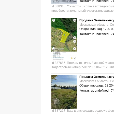
Контакты: undefined 7
Id 388318. **Участок 5 соток в коттеджно
приобрести земельный участок площадью 5 
Продажа Земельные у
Московская область, С
Общая площадь: 220.00
Контакты: undefined 7
Id 387685. Продам отличный лесной участок
Кадастровый номер: 50:09:0050626:120<br /
Продажа Земельные у
Московская область, С
Общая площадь: 12.20 
Контакты: undefined 7
Id 387217. Ваш шанс создать родовую ферм