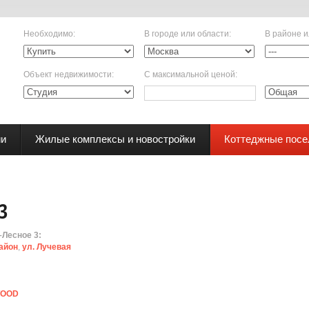
Необходимо
:
В городе или области
:
В районе и
Объект недвижимости
:
С максимальной ценой
:
ии
Жилые комплексы и новостройки
Коттеджные посе
3
–Лесное 3:
айон
,
ул. Лучевая
WOOD