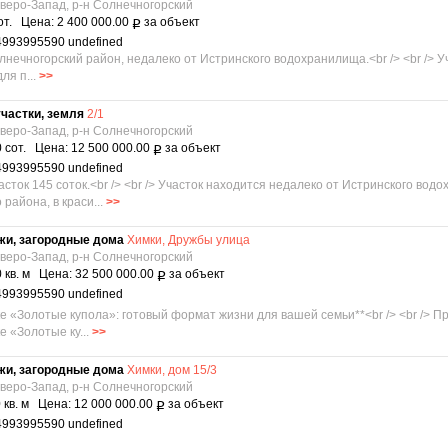
еверо-Запад, р-н Солнечногорский
от. Цена: 2 400 000.00
за объект
Р
4993995590 undefined
олнечногорский район, недалеко от Истринского водохранилища.<br /> <br /> У
ля п...
>>
частки, земля
2/1
еверо-Запад, р-н Солнечногорский
 сот. Цена: 12 500 000.00
за объект
Р
4993995590 undefined
сток 145 соток.<br /> <br /> Участок находится недалеко от Истринского во
района, в краси...
>>
жи, загородные дома
Химки, Дружбы улица
еверо-Запад, р-н Солнечногорский
 кв. м Цена: 32 500 000.00
за объект
Р
4993995590 undefined
лке «Золотые купола»: готовый формат жизни для вашей семьи**<br /> <br />
 «Золотые ку...
>>
жи, загородные дома
Химки, дом 15/3
еверо-Запад, р-н Солнечногорский
 кв. м Цена: 12 000 000.00
за объект
Р
4993995590 undefined