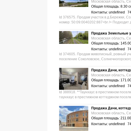
Московская область, С
Общая площадь: 8.30 с
Контакты: undefined 7
Id 376575. Продам участок в д.Бережки, С
номер: 50:09:0040202:887<br /> Подходит д
Продажа Земельные у
Московская область, С
Общая площадь: 145.00
Контакты: undefined 7
Id 374605. Продам живописный, ровный уча
поселение Соколовское, Солнечногорского 
Продажа Дачи, коттед
Московская область, С
Общая площадь: 171.00
Контакты: undefined 7
Id 388918. **Таунхаус в престижном посе
таунхаус в престижном коттеджном поселке
Продажа Дачи, коттед
Московская область, С
Общая площадь: 211.00
Контакты: undefined 7