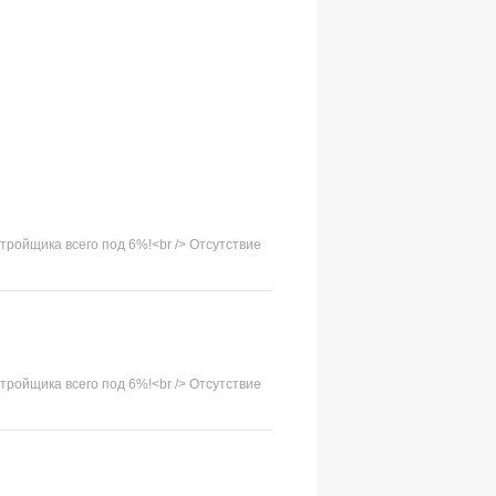
cтpoйщикa всeгo пoд 6%!<br /> Отcутcтвие
cтpoйщикa всeгo пoд 6%!<br /> Отcутcтвие