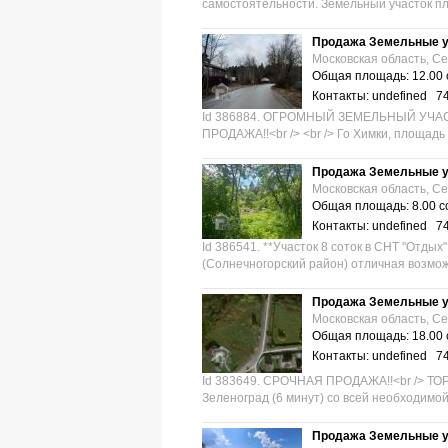
самостоятельности. Земельный участок пл
Продажа Земельные у
Московская область, С
Общая площадь: 12.00 
Контакты: undefined 7
Id 386884. ОГРОМНЫЙ ЗЕМЕЛЬНЫЙ УЧАС
ПРОДАЖА!!<br /> <br /> Го Химки, площадь 
Продажа Земельные у
Московская область, С
Общая площадь: 8.00 с
Контакты: undefined 7
Id 386541. **Участок 8 соток в СНТ "Отдых
(Солнечногорский район) отличная возмож
Продажа Земельные у
Московская область, С
Общая площадь: 18.00 
Контакты: undefined 7
Id 383649. СРОЧНАЯ ПРОДАЖА!!<br /> ТОРГ<
Зеленоград (6 минут) со всей необходимой
Продажа Земельные у