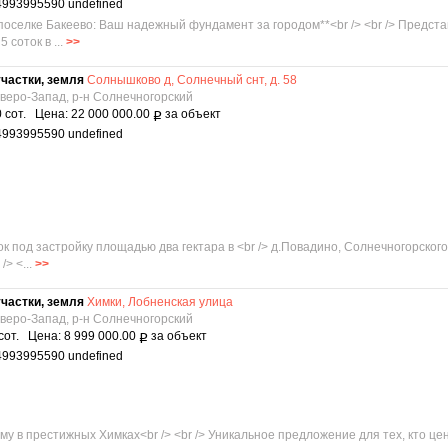
4993995590 undefined
м поселке Бакеево: Ваш надежный фундамент за городом**<br /> <br /> Предс
соток в ...
>>
частки, земля
Солнышково д, Солнечный снт, д. 58
еверо-Запад, р-н Солнечногорский
 сот. Цена: 22 000 000.00
за объект
Р
4993995590 undefined
 под застройку площадью два гектара в <br /> д.Повадино, Солнечногорского 
> <...
>>
частки, земля
Химки, Лобненская улица
еверо-Запад, р-н Солнечногорский
сот. Цена: 8 999 000.00
за объект
Р
4993995590 undefined
у в престижных Химках<br /> <br /> Уникальное предложение для тех, кто це