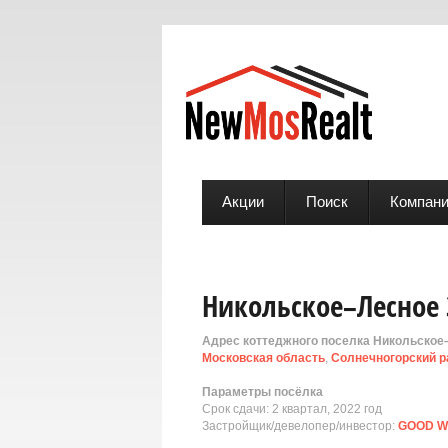
Акции
Поиск
Компан
Никольское–Лесное 
Адрес коттеджного поселка Никольское
Московская область
,
Солнечногорский р
Параметры посёлка
Срок сдачи: 2 квартал, 2022 год
Застройщик/девелопер/инвестор:
GOOD 