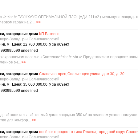
br /> <br /> ТАУНХАУС ОПТИМАЛЬНОЙ ПЛОЩАДИ 211м2 ( меньшую площадь н
ервом гараж на 2 ...
>>
жи, загородные дома
КП Бакеево
еверо-Запад, р-н Солнечногорский
 кв. м Цена: 22 700 000.00
за объект
Р
4993995590 undefined
в охраняемом поселке «Бакеево»**<br /> <br /> Представляем к продаже нов
менное эн...
>>
жи, загородные дома
Солнечногорск, Ополченцев улица, дом 30, д. 30
еверо-Запад, р-н Солнечногорский
 кв. м Цена: 35 000 000.00
за объект
Р
4993995590 undefined
одный капитальный теплый дом площадью 350 м² на зеленом ухоженном участке
тво для комфор...
>>
жи, загородные дома
посёлок городского типа Ржавки, городской округ Солне
еверо-Запад, р-н Солнечногорский