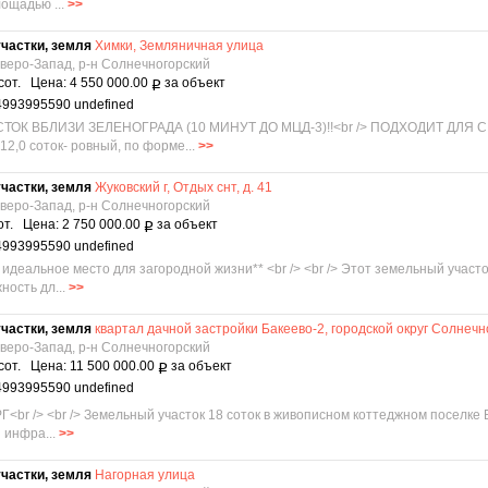
ощадью ...
>>
частки, земля
Химки, Земляничная улица
еверо-Запад, р-н Солнечногорский
сот. Цена: 4 550 000.00
за объект
Р
4993995590 undefined
ТОК ВБЛИЗИ ЗЕЛЕНОГРАДА (10 МИНУТ ДО МЦД-3)!!<br /> ПОДХОДИТ ДЛЯ 
12,0 соток- ровный, по форме...
>>
частки, земля
Жуковский г, Отдых снт, д. 41
еверо-Запад, р-н Солнечногорский
от. Цена: 2 750 000.00
за объект
Р
4993995590 undefined
" идеальное место для загородной жизни** <br /> <br /> Этот земельный учас
ность дл...
>>
частки, земля
квартал дачной застройки Бакеево-2, городской округ Солнечн
еверо-Запад, р-н Солнечногорский
сот. Цена: 11 500 000.00
за объект
Р
4993995590 undefined
br /> <br /> Земельный участок 18 соток в живописном коттеджном поселке Б
 инфра...
>>
частки, земля
Нагорная улица