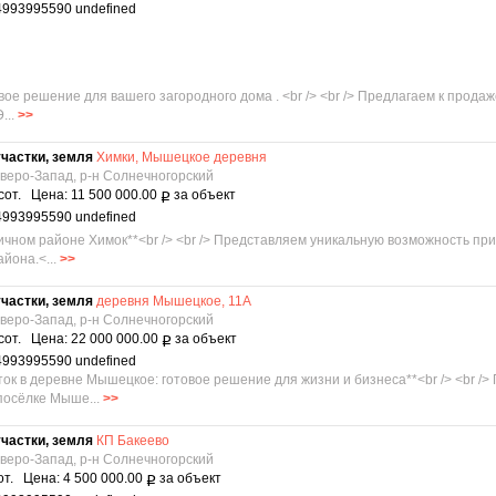
4993995590 undefined
вое решение для вашего загородного дома . <br /> <br /> Предлагаем к прода
...
>>
частки, земля
Химки, Мышецкое деревня
еверо-Запад, р-н Солнечногорский
сот. Цена: 11 500 000.00
за объект
Р
4993995590 undefined
огичном районе Химок**<br /> <br /> Представляем уникальную возможность 
йона.<...
>>
частки, земля
деревня Мышецкое, 11А
еверо-Запад, р-н Солнечногорский
сот. Цена: 22 000 000.00
за объект
Р
4993995590 undefined
ток в деревне Мышецкое: готовое решение для жизни и бизнеса**<br /> <br 
посёлке Мыше...
>>
частки, земля
КП Бакеево
еверо-Запад, р-н Солнечногорский
от. Цена: 4 500 000.00
за объект
Р