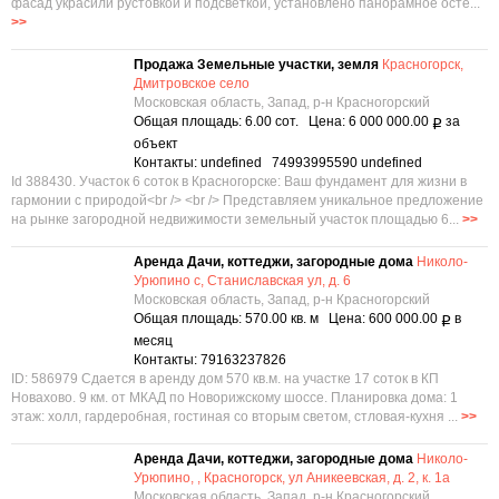
фасад украсили рустовкой и подсветкой, установлено панорамное осте...
>>
Продажа Земельные участки, земля
Красногорск,
Дмитровское село
Московская область, Запад, р-н Красногорский
Общая площадь: 6.00 сот. Цена: 6 000 000.00
за
Р
объект
Контакты: undefined 74993995590 undefined
Id 388430. Участок 6 соток в Красногорске: Ваш фундамент для жизни в
гармонии с природой<br /> <br /> Представляем уникальное предложение
на рынке загородной недвижимости земельный участок площадью 6...
>>
Аренда Дачи, коттеджи, загородные дома
Николо-
Урюпино с, Станиславская ул, д. 6
Московская область, Запад, р-н Красногорский
Общая площадь: 570.00 кв. м Цена: 600 000.00
в
Р
месяц
Контакты: 79163237826
ID: 586979 Сдается в аренду дом 570 кв.м. на участке 17 соток в КП
Новахово. 9 км. от МКАД по Новорижскому шоссе. Планировка дома: 1
этаж: холл, гардеробная, гостиная со вторым светом, стловая-кухня ...
>>
Аренда Дачи, коттеджи, загородные дома
Николо-
Урюпино, , Красногорск, ул Аникеевская, д. 2, к. 1а
Московская область, Запад, р-н Красногорский