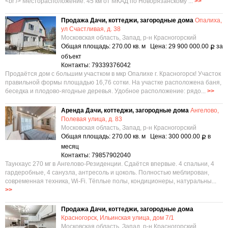
<br /> Месторасположение: 45 км от МКАД по Новорязанскому ...
>>
Продажа Дачи, коттеджи, загородные дома
Опалиха,
ул Счастливая, д. 38
Московская область, Запад, р-н Красногорский
Общая площадь: 270.00 кв. м Цена: 29 900 000.00
за
Р
объект
Контакты: 79339376042
Продаётся дом с большим участком в мкр Опалихе г. Красногорск! Участок
правильной формы площадью 16,76 сотки. На участке расположена баня,
беседка и плодово-ягодные деревья. Удобное расположение: рядо...
>>
Аренда Дачи, коттеджи, загородные дома
Ангелово,
Полевая улица, д. 83
Московская область, Запад, р-н Красногорский
Общая площадь: 270.00 кв. м Цена: 300 000.00
в
Р
месяц
Контакты: 79857902040
Таунхаус 270 мг в Ангелово-Резиденции. Сдаётся впервые. 4 спальни, 4
гардеробные, 4 санузла, антресоль и цоколь. Полностью меблирован,
современная техника, Wi-Fi. Тёплые полы, кондиционеры, натуральны...
>>
Продажа Дачи, коттеджи, загородные дома
Красногорск, Ильинская улица, дом 7/1
Московская область, Запад, р-н Красногорский