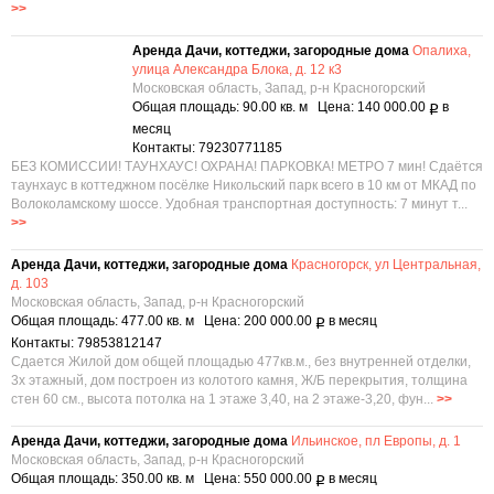
>>
Аренда Дачи, коттеджи, загородные дома
Опалиха,
улица Александра Блока, д. 12 к3
Московская область, Запад, р-н Красногорский
Общая площадь: 90.00 кв. м Цена: 140 000.00
в
Р
месяц
Контакты: 79230771185
БЕЗ КОМИССИИ! ТАУНХАУС! ОХРАНА! ПАРКОВКА! МЕТРО 7 мин! Сдаётся
таунхаус в коттеджном посёлке Никольский парк всего в 10 км от МКАД по
Волоколамскому шоссе. Удобная транспортная доступность: 7 минут т...
>>
Аренда Дачи, коттеджи, загородные дома
Красногорск, ул Центральная,
д. 103
Московская область, Запад, р-н Красногорский
Общая площадь: 477.00 кв. м Цена: 200 000.00
в месяц
Р
Контакты: 79853812147
Сдается Жилой дом общей площадью 477кв.м., без внутренней отделки,
3х этажный, дом построен из колотого камня, Ж/Б перекрытия, толщина
стен 60 см., высота потолка на 1 этаже 3,40, на 2 этаже-3,20, фун...
>>
Аренда Дачи, коттеджи, загородные дома
Ильинское, пл Европы, д. 1
Московская область, Запад, р-н Красногорский
Общая площадь: 350.00 кв. м Цена: 550 000.00
в месяц
Р