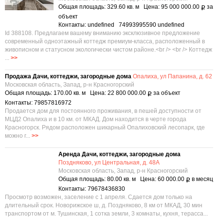
Общая площадь: 329.60 кв. м Цена: 95 000 000.00
за
Р
объект
Контакты: undefined 74993995590 undefined
Id 388108. Предлагаем вашему вниманию эксклюзивное предложение
современный одноэтажный коттедж премиум-класса, расположенный в
живописном и статусном экологически чистом районе.<br /> <br /> Коттедж
...
>>
Продажа Дачи, коттеджи, загородные дома
Опалиха, ул Папанина, д. 62
Московская область, Запад, р-н Красногорский
Общая площадь: 170.00 кв. м Цена: 22 800 000.00
за объект
Р
Контакты: 79857816972
Продается дом для постоянного проживания, в пешей доступности от
МЦД2 Опалиха и в 10 км. от МКАД. Дом находится в черте города
Красногорск. Рядом расположен шикарный Опалиховский лесопарк, где
можно г...
>>
Аренда Дачи, коттеджи, загородные дома
Поздняково, ул Центральная, д. 48А
Московская область, Запад, р-н Красногорский
Общая площадь: 80.00 кв. м Цена: 60 000.00
в месяц
Р
Контакты: 79678436830
Просмотр возможен, заселение с 1 апреля. Сдается дом только на
длительный срок. Новорижское ш, д. Поздняково, 8 км от МКАД, 30 мин
транспортом от м. Тушинская, 1 сотка земли, 3 комнаты, кухня, терасса...