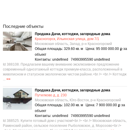
Последние объекты
Продажа Дачи, коттеджи, загородные дома
Красногорск, Ильинская улица, дом 7/1
Московская область, Запад, р-н Красногорский
Общая площадь: 329.60 кв. м Цена: 95 000 000.00
за
Р
объект
Контакты: undefined 74993995590 undefined
Id 388108. Предлагаем вашему вниманию эксклюзивное предложение
современный одноэтажный коттедж премиум-класса, расположенный в
живописном и статусном экологически чистом районе.<br /> <br /> Коттедж
...
>>
Продажа Дачи, коттеджи, загородные дома
Путилково д, д. 230
Московская область, Юго-Восток, р-н Красногорский
Общая площадь: 102.00 кв. м Цена: 7 900 000.00
за
Р
объект
Контакты: undefined 74993995590 undefined
Id 388525. Купите готовый дом с участком!<br /> <br /> Московская область,
Раменский район, сельское поселение Рыболовское, д. Морозово<br />