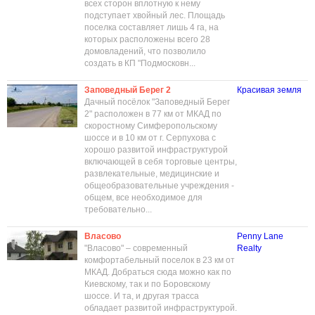
всех сторон вплотную к нему
подступает хвойный лес. Площадь
поселка составляет лишь 4 га, на
которых расположены всего 28
домовладений, что позволило
создать в КП "Подмосковн...
Заповедный Берег 2
Красивая земля
Дачный посёлок "Заповедный Берег
2" расположен в 77 км от МКАД по
скоростному Симферопольскому
шоссе и в 10 км от г. Серпухова с
хорошо развитой инфраструктурой
включающей в себя торговые центры,
развлекательные, медицинские и
общеобразовательные учреждения -
общем, все необходимое для
требовательно...
Власово
Penny Lane
"Власово" – современный
Realty
комфортабельный поселок в 23 км от
МКАД. Добраться сюда можно как по
Киевскому, так и по Боровскому
шоссе. И та, и другая трасса
обладает развитой инфраструктурой.