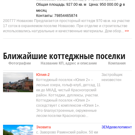
Общая площадь: 927.00 кв. м Цена: 950 000.00
в
Р
месяц
Контакты: 79854465874
200777 Новахово Предлагается просторный коттедж 970 кв.м. на участке
17 соток в охраняемом поселке Новахово. При отделке и строительстве
использовались натуральные и качественные материалы. Дом обор...
>>
Ближайшие коттеджные поселки
Фотографии
Название КП, адрес и описание
Компания
Юлия-2
Застройщик
Коттеджный поселок «Юлия 2» –
неизвестен
лесные озера, гольф-клуб, детсад, 11
км до МКАД, чистый Красногорский
район. Коттеджи, дуплексы, участки.
Коттеджный поселок «Юлия 2»
соседствует с комплексом «Юлия 1».
Это благоустроенные, окруженные
лесом поселки Красногорско...
Эковита
ЗЕМдевелопмент
с. Заворово Раменский район. 50 км