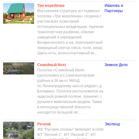
Три жеребёнка
Ивановъ и
Внутренняя структура коттеджного
Партнеры
поселка «Три жеребенка» создана с
учетом всех пожеланий
потенциальных владельцев. Удачная
транспортная развязка, обилие
заведений и учреждений
Воскресенского р-на, благоприятный
природный сектор (леса, поля, река).
Здесь есть, конноспортивный ко...
Семейный Next
Земное Дело
Поселок «Семейный Next»
расположен в Солнечногорском
районе в 36 км от МКАД
по Ленинградскому шоссе рядом с д.
Белавино. Поселок расположился на
чудесной ровной поляне, граничит с
ручьем и живописным прудом. Также
в непосредственной близости
находится большой ле...
Речной
Эколенд
ЖК "Русские сезоны" включает в себя
КП "Лесной-1", КП "Лесной-2", КП