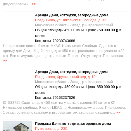
(подогреваемы...
>>
Аренда Дачи, коттеджи, загородные дома
Поздняково, ул Никольская Слобода, д. 32
Московская область, Запад, р-н Красногорский
Общая площадь: 450.00 кв. м Цена: 750 000.00
в
Р
месяц
Контакты: 79230743688
Новорижское шоссе, 9 км от МКАД. Никольская Слобода. Сдается в
аренду дом Дом, общей площадью 450 м.кв., расположен на участке в 89
сот. Все коммуникации - центральные. Гараж - Отсутствует. Планировка...
>>
Аренда Дачи, коттеджи, загородные дома
Поздняково, Хрустальный пер, д. 10
Московская область, Запад, р-н Красногорский
Общая площадь: 450.00 кв. м Цена: 850 000.00
в
Р
месяц
Контакты: 79163237826
ID: 582725 Сдается дом 450 кв.м. на участке с озером 89 соток в КП
Никольская слобода. 9 км. от МКАД по Новорижскому шоссе. Планировка:
1 этаж: гостиная с камином и вторым светом, столовая с кухней-о...
>>
Продажа Дачи, коттеджи, загородные дома
Путилково д, д. 230