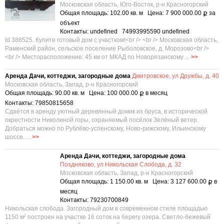
Московская область, Юго-Восток, р-н Красногорский
Общая площадь: 102.00 кв. м Цена: 7 900 000.00
за
Р
объект
Контакты: undefined 74993995590 undefined
Id 388525. Купите готовый дом с участком!<br /> <br /> Московская область,
Раменский район, сельское поселение Рыболовское, д. Морозово<br />
<br /> Месторасположение: 45 км от МКАД по Новорязанскому ...
>>
Аренда Дачи, коттеджи, загородные дома
Дмитровское, ул Дружбы, д. 40
Московская область, Запад, р-н Красногорский
Общая площадь: 90.00 кв. м Цена: 100 000.00
в месяц
Р
Контакты: 79850815658
Сдаётся в аренду уютный деревянный домик из бруса, в исторической
окрестности Николиной горы, охраняемый посёлок Зелёный ветер.
Добраться можно по Рублёво-успенскому, Ново-рижскому, Ильинскому
шоссе. ...
>>
Аренда Дачи, коттеджи, загородные дома
Поздняково, ул Никольская Слобода, д. 32
Московская область, Запад, р-н Красногорский
Общая площадь: 1 150.00 кв. м Цена: 3 127 600.00
в
Р
месяц
Контакты: 79230700849
Никольская слобода. Загородный дом в современном стиле площадью
1150 м² построен на участке 16 соток на берегу озера. Светло-бежевый