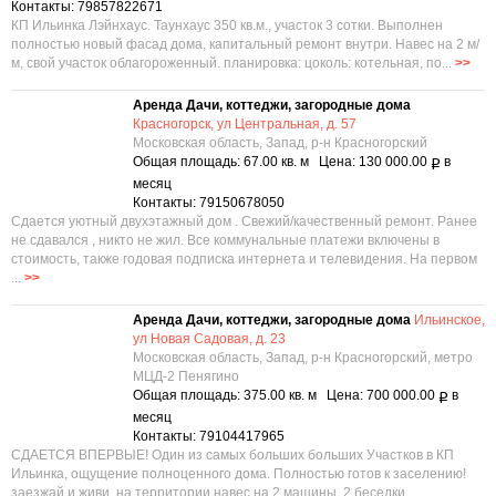
Контакты: 79857822671
КП Ильинка Лэйнхаус. Таунхаус 350 кв.м., участок 3 сотки. Выполнен
полностью новый фасад дома, капитальный ремонт внутри. Навес на 2 м/
м, свой участок облагороженный. планировка: цоколь: котельная, по...
>>
Аренда Дачи, коттеджи, загородные дома
Красногорск, ул Центральная, д. 57
Московская область, Запад, р-н Красногорский
Общая площадь: 67.00 кв. м Цена: 130 000.00
в
Р
месяц
Контакты: 79150678050
Сдается уютный двухэтажный дом . Свежий/качественный ремонт. Ранее
не сдавался , никто не жил. Все коммунальные платежи включены в
стоимость, также годовая подписка интернета и телевидения. На первом
...
>>
Аренда Дачи, коттеджи, загородные дома
Ильинское,
ул Новая Садовая, д. 23
Московская область, Запад, р-н Красногорский, метро
МЦД-2 Пенягино
Общая площадь: 375.00 кв. м Цена: 700 000.00
в
Р
месяц
Контакты: 79104417965
СДАЕТСЯ ВПЕРВЫЕ! Один из самых больших больших Участков в КП
Ильинка, ощущение полноценного дома. Полностью готов к заселению!
заезжай и живи. на территории навес на 2 машины, 2 беседки