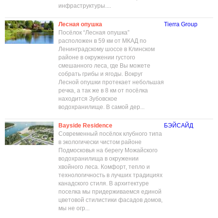
инфраструктуры....
Лесная опушка
Tierra Group
Посёлок “Лесная опушка”
расположен в 59 км от МКАД по
Ленинградскому шоссе в Клинском
районе в окружении густого
смешанного леса, где Вы можете
собрать грибы и ягоды. Вокруг
Лесной опушки протекает небольшая
речка, а так же в 8 км от посёлка
находится Зубовское
водохранилище. В самой дер...
Bayside Residence
БЭЙСАЙД
Современный посёлок клубного типа
в экологически чистом районе
Подмосковья на берегу Можайского
водохранилища в окружении
хвойного леса. Комфорт, тепло и
технологичность в лучших традициях
канадского стиля. В архитектуре
поселка мы придерживаемся единой
цветовой стилистики фасадов домов,
мы не огр...