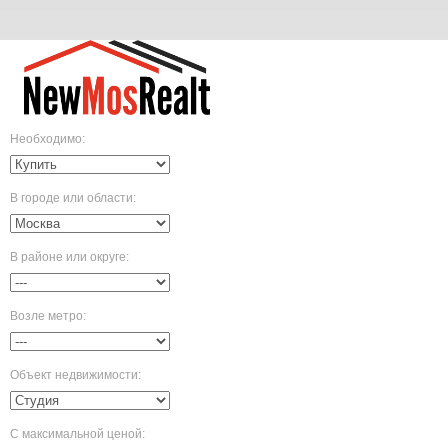
Необходимо
:
В городе или области
:
В районе или округе
:
Возле метро
:
Объект недвижимости
:
С максимальной ценой
: