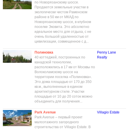
по Новорязанскому шоссе.
Продаются земельные участки в
экологически чистом Раменском
районе в 50 км от МКАД по
Новорязанскому шоссе, в клубном
поселке Эковита. Это абсолютно
идеальное место для отдыха, с не
очень большой удаленностью от
цивилизации, совмещенное с д...
Полиновка
Penny Lane
40 коттеджей, построенных по
Realty
канадской технологии,
расположились в 17 км от Москвы по
Волоколамскому шоссе на
территории поселка «Полиновка».
Это дома площадью от 170 до 350
кв.м., выполненные в едином
архитектурном стиле. Участки
площадью от 10 до 20 соток можно
объединить для получения...
Park Avenue
Villagio Estate
Park Avenue – первый проект
малоэтажного загородного
строительства от Villagio Estate. В