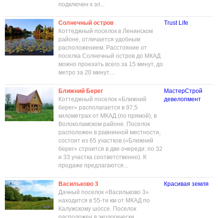
подключен к эл...
Солнечный остров
Trust Life
Коттеджный поселок в Ленинском
районе, отличается удобным
расположением. Расстояние от
поселка Солнечный остров до МКАД
можно проехать всего за 15 минут, до
метро за 20 минут....
Ближний Берег
МастерСтрой
Коттеджный поселок «Ближний
девелопмент
берег» располагается в 97,5
километрах от МКАД (по прямой), в
Волоколамском районе. Поселок
расположен в равнинной местности,
состоит из 65 участков («Ближний
берег» строится в две очереди: по 32
и 33 участка соответственно). К
продаже предлагаются...
Васильково 3
Красивая земля
Дачный поселок «Васильково 3»
находится в 55-ти км от МКАД по
Калужскому шоссе. Поселок
расположен в экологически