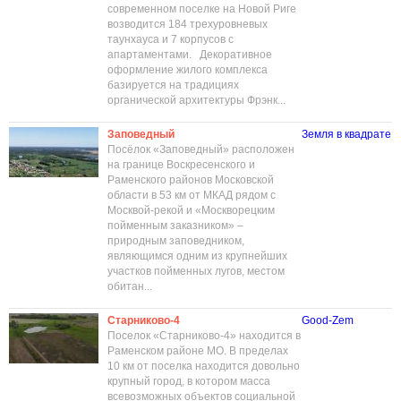
современном поселке на Новой Риге
возводится 184 трехуровневых
таунхауса и 7 корпусов с
апартаментами. Декоративное
оформление жилого комплекса
базируется на традициях
органической архитектуры Фрэнк...
Заповедный
Земля в квадрате
Посёлок «Заповедный» расположен
на границе Воскресенского и
Раменского районов Московской
области в 53 км от МКАД рядом с
Москвой-рекой и «Москворецким
пойменным заказником» –
природным заповедником,
являющимся одним из крупнейших
участков пойменных лугов, местом
обитан...
Старниково-4
Good-Zem
Поселок «Старниково-4» находится в
Раменском районе МО. В пределах
10 км от поселка находится довольно
крупный город, в котором масса
всевозможных объектов социальной