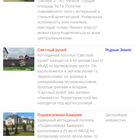
"Лесной-3" , КП "Речной". Общая
площадь 50 Га. Поселки
современного типа с интересной и
стильной архитектурой. Уникальная
особенность этих поселков,
присущая только "бизнес-классу":
можно сразу подключиться ко всем
центральным комм...
Светлый ручей
Родные Земли
Коттеджный поселок "Светлый
ручей" находится в 49 километрах от
МКАД по Щелковскому шоссе. Он
расположился в уютном уголке г.о.
Черноголовка, по границе в
шикарнейшим лесным массивом,
богатым грибами и ягодами.
"Светлый ручей" уже активно
обживается. Территория посёлка
находится под круглосуточной ...
Подмосковная Бавария
Застройщик
Камерный коттеджный поселок
неизвестен
«Подмосковная Бавария»
расположен в 25 км от МКАД по
Калужскому шоссе, возле реки, со