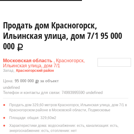
Продать дом Красногорск,
Ильинская улица, дом 7/1 95 000
000
Р
Московская область
, Красногорск,
Ильинская улица, дом 7/1
Запад ,
Красногорский район
Цена:
95 000 000
за объект
Р
undefined
Телефон и контакты для связи: 74993995590 undefined
Продать дом 329,60 метров Красногорск, Ильинская улица, дом 7/1 в
Красногорском районе в Московской области, Подмосковье
Площади: общая: 329,60м
2
Характеристики дома: водоснабжение: есть, канализация: есть,
энергоснабжение: есть, отопление: нет