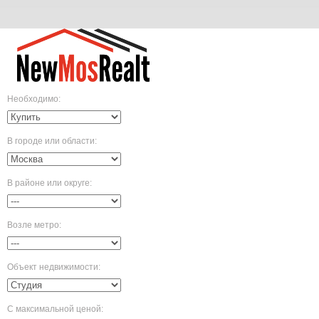
Необходимо
:
В городе или области
:
В районе или округе
:
Возле метро
:
Объект недвижимости
:
С максимальной ценой
: