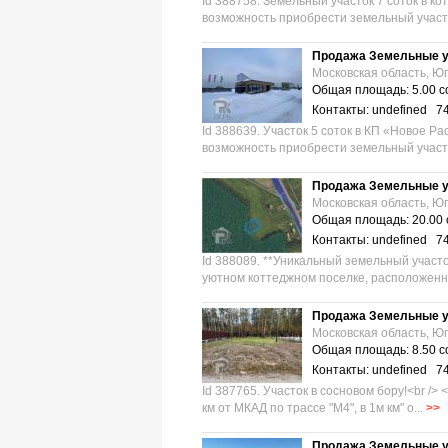
Id 388758. Земельный участок 7 соток в 
возможность приобрести земельный участ
Продажа Земельные у
Московская область, Юг
Общая площадь: 5.00 с
Контакты: undefined 7
Id 388639. Участок 5 соток в КП «Новое Р
возможность приобрести земельный участ
Продажа Земельные у
Московская область, Юг
Общая площадь: 20.00 
Контакты: undefined 7
Id 388089. **Уникальный земельный участо
уютном коттеджном поселке, расположенно
Продажа Земельные у
Московская область, Юг
Общая площадь: 8.50 с
Контакты: undefined 7
Id 387765. Участок в сосновом бору!<br /> 
км от МКАД по трассе "М4", в 1м км" о...
>>
Продажа Земельные у