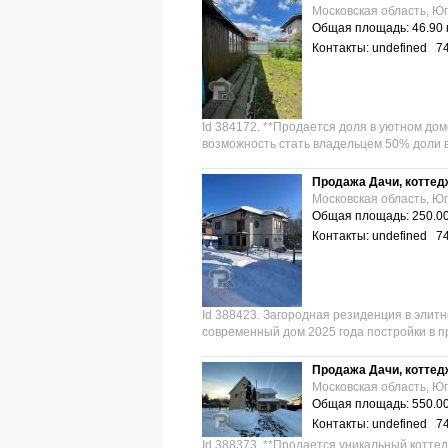
Московская область, Юг
Общая площадь: 46.90 
Контакты: undefined 7
Id 384172. **Продается доля в уютном дом
возможность стать владельцем 50% доли в
Продажа Дачи, коттед
Московская область, Юг
Общая площадь: 250.00
Контакты: undefined 7
Id 388423. Загородная резиденция в элитн
современный дом 2025 года постройки в п
Продажа Дачи, коттед
Московская область, Юг
Общая площадь: 550.00
Контакты: undefined 7
Id 388373. **Продается уникальный котте