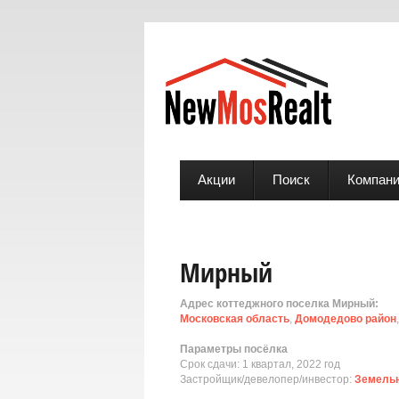
Акции
Поиск
Компан
Мирный
Адрес коттеджного поселка Мирный:
Московская область
,
Домодедово район
Параметры посёлка
Срок сдачи: 1 квартал, 2022 год
Застройщик/девелопер/инвестор:
Земельн