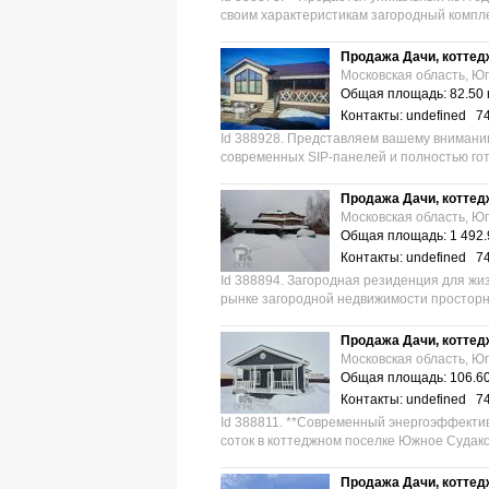
своим характеристикам загородный комплек
Продажа Дачи, коттед
Московская область, Юг
Общая площадь: 82.50 
Контакты: undefined 7
Id 388928. Представляем вашему внимани
современных SIP-панелей и полностью гото
Продажа Дачи, коттед
Московская область, Юг
Общая площадь: 1 492.
Контакты: undefined 7
Id 388894. Загородная резиденция для жиз
рынке загородной недвижимости просторны
Продажа Дачи, коттед
Московская область, Юг
Общая площадь: 106.60
Контакты: undefined 7
Id 388811. **Современный энергоэффектив
соток в коттеджном поселке Южное Судако
Продажа Дачи, коттед