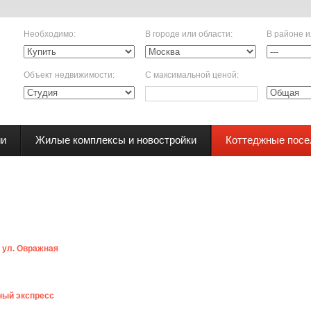
Необходимо
:
В городе или области
:
В районе и
Объект недвижимости
:
С максимальной ценой
:
ии
Жилые комплексы и новостройки
Коттеджные посе
,
ул. Овражная
ый экспресс