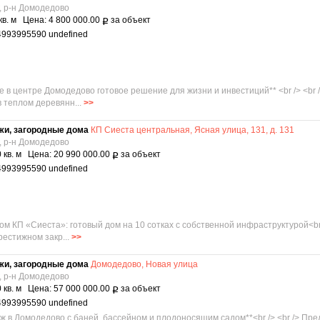
, р-н Домодедово
кв. м Цена: 4 800 000.00
за объект
Р
4993995590 undefined
е в центре Домодедово готовое решение для жизни и инвестиций** <br /> <br
 теплом деревянн...
>>
жи, загородные дома
КП Сиеста центральная, Ясная улица, 131, д. 131
, р-н Домодедово
 кв. м Цена: 20 990 000.00
за объект
Р
4993995590 undefined
ом КП «Сиеста»: готовый дом на 10 сотках с собственной инфраструктурой<br
рестижном закр...
>>
жи, загородные дома
Домодедово, Новая улица
, р-н Домодедово
 кв. м Цена: 57 000 000.00
за объект
Р
4993995590 undefined
дж в Домодедово с баней, бассейном и плодоносящим садом**<br /> <br /> Пр