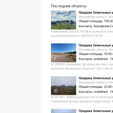
Последние объекты
Продажа Земельные у
Московская область, Юг
Общая площадь: 700.00
Контакты: Коновалов Се
земельный участок 700 кв.м. ровный и сухо
пешей доступности. [#8165127#]
>>
Продажа Земельные у
Московская область, Юг
Общая площадь: 70.00 
Контакты: undefined 7
Id 387818. Внимание: До конца месяца - у
решение для вашего бизнеса**<br /> Его к
Продажа Земельные у
Московская область, Юг
Общая площадь: 10.00 
Контакты: undefined 7
Id 387987. Земельный участок 10 соток дл
стабильный доход, выгодная инвестиция. 
Продажа Земельные у