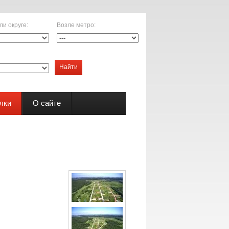
ли округе
:
Возле метро
:
Найти
лки
О сайте