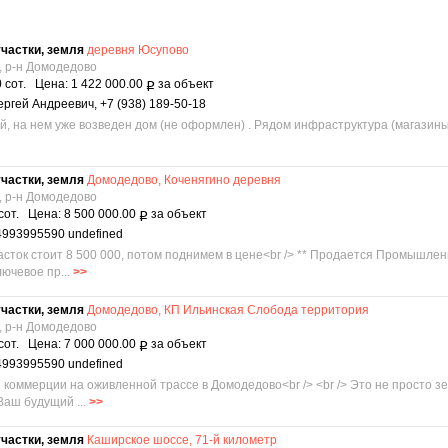
частки, земля
деревня Юсупово
, р-н Домодедово
 сот. Цена: 1 422 000.00
за объект
Р
ргей Андреевич, +7 (938) 189-50-18
й, на нем уже возведен дом (не оформлен) . Рядом инфраструктура (магазины,
частки, земля
Домодедово, Коченягино деревня
, р-н Домодедово
сот. Цена: 8 500 000.00
за объект
Р
4993995590 undefined
часток стоит 8 500 000, потом поднимем в цене<br /> ** Продается Промышл
лючевое пр...
>>
частки, земля
Домодедово, КП Ильинская Слобода территория
, р-н Домодедово
сот. Цена: 7 000 000.00
за объект
Р
4993995590 undefined
я коммерции на оживленной трассе в Домодедово<br /> <br /> Это не просто зе
Ваш будущий ...
>>
частки, земля
Каширское шоссе, 71-й километр