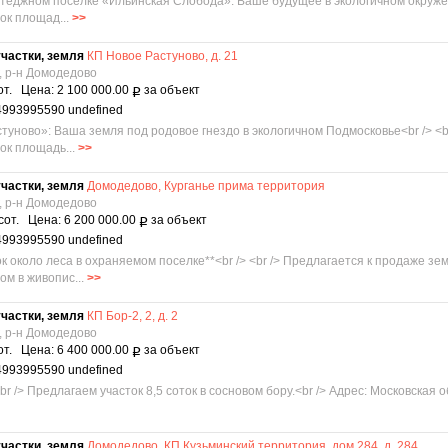
коттеджном поселке «Ильинская Слобода»: Ваше будущее в экологичном окруже
ок площад...
>>
частки, земля
КП Новое Растуново, д. 21
, р-н Домодедово
от. Цена: 2 100 000.00
за объект
Р
4993995590 undefined
астуново»: Ваша земля под родовое гнездо в экологичном Подмосковье<br /> 
ок площадь...
>>
частки, земля
Домодедово, Курганье прима территория
, р-н Домодедово
сот. Цена: 6 200 000.00
за объект
Р
4993995590 undefined
к около леса в охраняемом поселке**<br /> <br /> Предлагается к продаже зе
м в живопис...
>>
частки, земля
КП Бор-2, 2, д. 2
, р-н Домодедово
от. Цена: 6 400 000.00
за объект
Р
4993995590 undefined
<br /> Предлагаем участок 8,5 соток в сосновом бору.<br /> Адрес: Московская о
частки, земля
Домодедово, КП Кузьминский территория, дом 284, д. 284