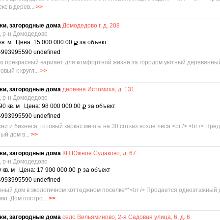
с в дерев...
>>
жи, загородные дома
Домодедово г, д. 208
, р-н Домодедово
кв. м Цена: 15 000 000.00
за объект
Р
4993995590 undefined
ю прекрасный вариант для комфортной жизни за городом уютный деревянный
вый к кругл...
>>
жи, загородные дома
деревня Истомиха, д. 131
, р-н Домодедово
90 кв. м Цена: 98 000 000.00
за объект
Р
4993995590 undefined
ни и бизнеса: готовый каркас мечты на 30 сотках возле леса.<br /> <br /> П
й дом в...
>>
жи, загородные дома
КП Южное Судаково, д. 67
, р-н Домодедово
 кв. м Цена: 17 900 000.00
за объект
Р
4993995590 undefined
ный дом в экологичном коттеджном поселке**<br /> Продается одноэтажный д
во. Дом постро...
>>
жи, загородные дома
село Вельяминово, 2-я Садовая улица, 6, д. 6