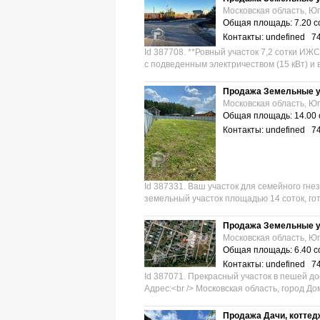
Московская область, Юг
Общая площадь: 7.20 с
Контакты: undefined 7
Id 387708. **Ровный участок 7,2 сотки ИЖ
с подведенным электричеством (15 кВт) и в
Продажа Земельные у
Московская область, Юг
Общая площадь: 14.00 
Контакты: undefined 7
Id 387331. Ваш участок для семейного гн
земельный участок площадью 14 соток, гото
Продажа Земельные у
Московская область, Юг
Общая площадь: 6.40 с
Контакты: undefined 7
Id 387071. Прекрасный участок в пешей до
Адрес:<br /> Московская область, город До
Продажа Дачи, коттед