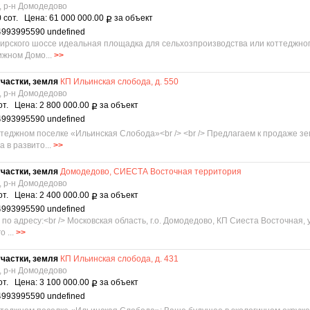
, р-н Домодедово
 сот. Цена: 61 000 000.00
за объект
Р
4993995590 undefined
аширского шоссе идеальная площадка для сельхозпроизводства или коттеджного
ижном Домо...
>>
частки, земля
КП Ильинская слобода, д. 550
, р-н Домодедово
от. Цена: 2 800 000.00
за объект
Р
4993995590 undefined
оттеджном поселке «Ильинская Слобода»<br /> <br /> Предлагаем к продаже з
 в развито...
>>
частки, земля
Домодедово, СИЕСТА Восточная территория
, р-н Домодедово
от. Цена: 2 400 000.00
за объект
Р
4993995590 undefined
по адресу:<br /> Московская область, г.о. Домодедово, КП Сиеста Восточная, у
 ...
>>
частки, земля
КП Ильинская слобода, д. 431
, р-н Домодедово
от. Цена: 3 100 000.00
за объект
Р
4993995590 undefined