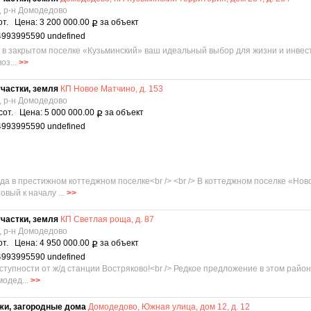
, р-н Домодедово
от. Цена: 3 200 000.00
за объект
Р
4993995590 undefined
С в закрытом поселке «Кузьминский» ваш идеальный выбор для жизни и инвестиц
оз...
>>
частки, земля
КП Новое Матчино, д. 153
, р-н Домодедово
сот. Цена: 5 000 000.00
за объект
Р
4993995590 undefined
езда в престижном коттеджном поселке<br /> <br /> В коттеджном поселке «Н
вый к началу ...
>>
частки, земля
КП Светлая роща, д. 87
, р-н Домодедово
от. Цена: 4 950 000.00
за объект
Р
4993995590 undefined
ступности от ж/д станции Востряково!<br /> Редкое предложение в этом районе
модед...
>>
жи, загородные дома
Домодедово, Южная улица, дом 12, д. 12