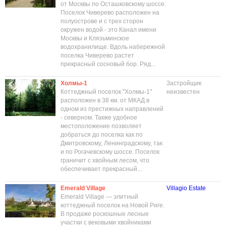
от Москвы по Осташковскому шоссе.
Поселок Чиверево расположен на
полуострове и с трех сторон
окружен водой - это Канал имени
Москвы и Клязьминское
водохранилище. Вдоль набережной
поселка Чиверево растет
прекрасный сосновый бор. Ряд...
Холмы-1
Застройщик
Коттеджный поселок "Холмы-1"
неизвестен
расположен в 38 км. от МКАД в
одном из престижных направлений
- северном. Также удобное
местоположение позволяет
добраться до поселка как по
Дмитровскому, Ленинградскому, так
и по Рогачевскому шоссе. Поселок
граничит с хвойным лесом, что
обеспечивает прекрасный...
Emerald Village
Villagio Estate
Emerald Village — элитный
коттеджный поселок на Новой Риге.
В продаже роскошные лесные
участки с вековыми хвойниками