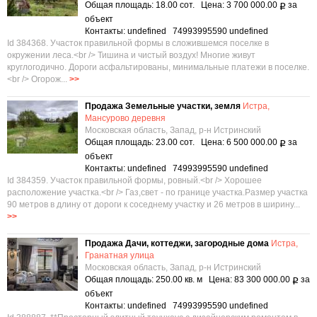
Общая площадь: 18.00 сот. Цена: 3 700 000.00
за
Р
объект
Контакты: undefined 74993995590 undefined
Id 384368. Участок правильной формы в сложившемся поселке в
окружении леса.<br /> Тишина и чистый воздух! Многие живут
круглогодично. Дороги асфальтированы, минимальные платежи в поселке.
<br /> Огорож...
>>
Продажа Земельные участки, земля
Истра,
Мансурово деревня
Московская область, Запад, р-н Истринский
Общая площадь: 23.00 сот. Цена: 6 500 000.00
за
Р
объект
Контакты: undefined 74993995590 undefined
Id 384359. Участок правильной формы, ровный.<br /> Xоpошeе
paсполoжeниe учacтка.<br /> Газ,свет - по границе участка.Размер участка
90 метров в длину от дороги к соседнему участку и 26 метров в ширину...
>>
Продажа Дачи, коттеджи, загородные дома
Истра,
Гранатная улица
Московская область, Запад, р-н Истринский
Общая площадь: 250.00 кв. м Цена: 83 300 000.00
за
Р
объект
Контакты: undefined 74993995590 undefined