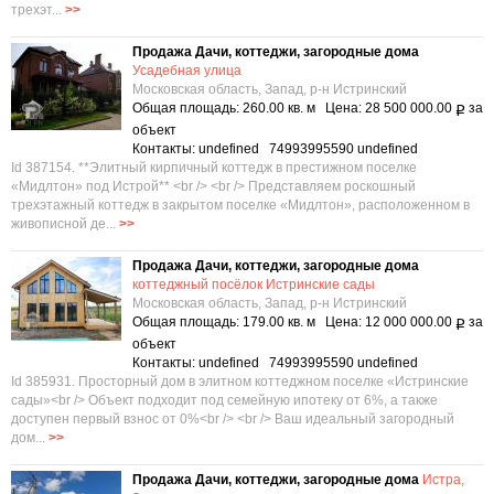
трехэт...
>>
Продажа Дачи, коттеджи, загородные дома
Усадебная улица
Московская область, Запад, р-н Истринский
Общая площадь: 260.00 кв. м Цена: 28 500 000.00
за
Р
объект
Контакты: undefined 74993995590 undefined
Id 387154. **Элитный кирпичный коттедж в престижном поселке
«Мидлтон» под Истрой** <br /> <br /> Представляем роскошный
трехэтажный коттедж в закрытом поселке «Мидлтон», расположенном в
живописной де...
>>
Продажа Дачи, коттеджи, загородные дома
коттеджный посёлок Истринские сады
Московская область, Запад, р-н Истринский
Общая площадь: 179.00 кв. м Цена: 12 000 000.00
за
Р
объект
Контакты: undefined 74993995590 undefined
Id 385931. Просторный дом в элитном коттеджном поселке «Истринские
сады»<br /> Объект подходит под семейную ипотеку от 6%, а также
доступен первый взнос от 0%<br /> <br /> Ваш идеальный загородный
дом...
>>
Продажа Дачи, коттеджи, загородные дома
Истра,