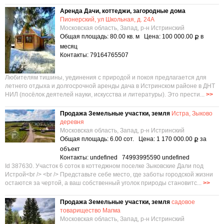
Аренда Дачи, коттеджи, загородные дома
Пионерский, ул Школьная, д. 24А
Московская область, Запад, р-н Истринский
Общая площадь: 80.00 кв. м Цена: 100 000.00
в
Р
месяц
Контакты: 79164765507
Любителям тишины, уединения с природой и покоя предлагается для
летнего отдыха и долгосрочной аренды дача в Истринском районе в ДНТ
НИЛ (посёлок деятелей науки, искусства и литературы). Это прести...
>>
Продажа Земельные участки, земля
Истра, Зыково
деревня
Московская область, Запад, р-н Истринский
Общая площадь: 6.00 сот. Цена: 1 170 000.00
за
Р
объект
Контакты: undefined 74993995590 undefined
Id 387630. Участок 6 соток в коттеджном поселке Зыковские Дали под
Истрой<br /> <br /> Представьте себе место, где заботы городской жизни
остаются за чертой, а ваш собственный уголок природы становитс...
>>
Продажа Земельные участки, земля
садовое
товарищество Магма
Московская область, Запад, р-н Истринский