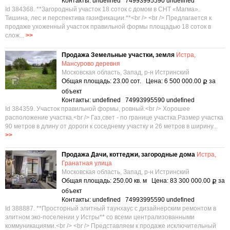
Контакты: undefined 74993995590 undefined
Id 384368. **Загородный участок 18 соток с домом в СНТ «Магма».
Тишина, лес и перспектива газификации.**<br /> <br /> Предлагается к
продаже ухоженный участок правильной формы площадью 18 соток в
слож...
>>
Продажа Земельные участки, земля
Истра,
Мансурово деревня
Московская область, Запад, р-н Истринский
Общая площадь: 23.00 сот. Цена: 6 500 000.00
за
Р
объект
Контакты: undefined 74993995590 undefined
Id 384359. Участок правильной формы, ровный.<br /> Xоpошeе
paсполoжeниe учacтка.<br /> Газ,свет - по границе участка.Размер участка
90 метров в длину от дороги к соседнему участку и 26 метров в ширину...
>>
Продажа Дачи, коттеджи, загородные дома
Истра,
Гранатная улица
Московская область, Запад, р-н Истринский
Общая площадь: 250.00 кв. м Цена: 83 300 000.00
за
Р
объект
Контакты: undefined 74993995590 undefined
Id 388887. **Просторный элитный таунхаус с дизайнерским ремонтом в
элитном эко-поселении у Истры** со всеми централизованными
коммуникациями.<br /> <br /> Представляем к продаже исключительный