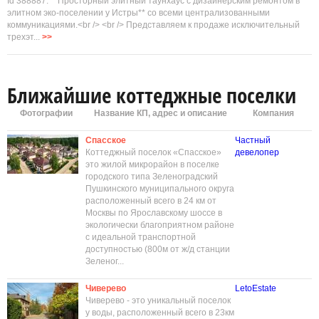
Id 388887. **Просторный элитный таунхаус с дизайнерским ремонтом в
элитном эко-поселении у Истры** со всеми централизованными
коммуникациями.<br /> <br /> Представляем к продаже исключительный
трехэт...
>>
Ближайшие коттеджные поселки
Фотографии
Название КП, адрес и описание
Компания
Спасское
Частный
Коттеджный поселок «Спасское»
девелопер
это жилой микрорайон в поселке
городского типа Зеленоградский
Пушкинского муниципального округа
расположенный всего в 24 км от
Москвы по Ярославскому шоссе в
экологически благоприятном районе
с идеальной транспортной
доступностью (800м от ж/д станции
Зеленог...
Чиверево
LetoEstate
Чиверево - это уникальный поселок
у воды, расположенный всего в 23км