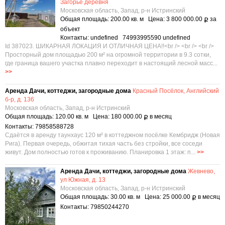
Загорье деревня
Московская область, Запад, р-н Истринский
Общая площадь: 200.00 кв. м Цена: 3 800 000.00
за
Р
объект
Контакты: undefined 74993995590 undefined
Id 387023. ШИКАРНАЯ ЛОКАЦИЯ И ОТЛИЧНАЯ ЦЕНА!!<br /> <br /> <br />
Просторный дом площадью 200 м² на огромной территории в 9.3 сотки,
где граница вашего участка плавно переходит в настоящий лесной масс...
>>
Аренда Дачи, коттеджи, загородные дома
Красный Посёлок, Английский
б-р, д. 136
Московская область, Запад, р-н Истринский
Общая площадь: 120.00 кв. м Цена: 180 000.00
в месяц
Р
Контакты: 79858588728
Сдаётся в аренду таунхаус 120 м² в коттеджном посёлке Кембридж (Новая
Рига). Первая очередь, обжитая тихая часть без стройки, все соседи
живут. Дом полностью готов к проживанию. Планировка 1 этаж: п...
>>
Аренда Дачи, коттеджи, загородные дома
Жевнево,
ул Южная, д. 13
Московская область, Запад, р-н Истринский
Общая площадь: 30.00 кв. м Цена: 25 000.00
в месяц
Р
Контакты: 79850244270