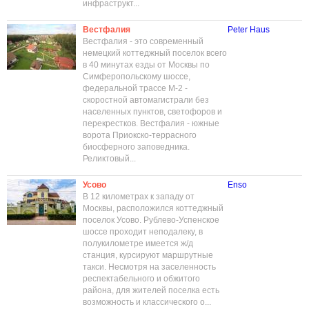
инфраструкт...
Вестфалия
Peter Haus
Вестфалия - это современный
немецкий коттеджный поселок всего
в 40 минутах езды от Москвы по
Симферопольскому шоссе,
федеральной трассе М-2 -
скоростной автомагистрали без
населенных пунктов, светофоров и
перекрестков. Вестфалия - южные
ворота Приокско-террасного
биосферного заповедника.
Реликтовый...
Усово
Enso
В 12 километрах к западу от
Москвы, расположился коттеджный
поселок Усово. Рублево-Успенское
шоссе проходит неподалеку, в
полукилометре имеется ж/д
станция, курсируют маршрутные
такси. Несмотря на заселенность
респектабельного и обжитого
района, для жителей поселка есть
возможность и классического о...