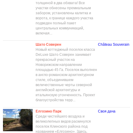
толщиной в два обхвата! Все
участки обнесены премиальным
забором, установлены калитка и
ворота, к границе каждого участка
подведен полный пакет
центральных коммуникаций,
включая...
Шато Соверен
Château Souverain
Новый коттеджный поселок класса
DeLuxe Шато Соверен занимает
прекрасный участок на
Новорижском направлении
площадью 45 Га. Поселок выполнен
в англо-романском архитектурном
стиле, объединившем
величественные черты северной
английской архитектуры и
итальянскую утонченность. Проект
благоустройства терр...
Елгозино Парк
Своя дача
Среди чистейшего воздуха и
великолепных видов раскинулся
поселок Клинского района под
названием «Елгозино». Здесь,