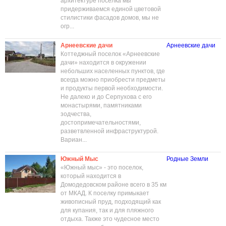
архитектуре поселка мы
придерживаемся единой цветовой
стилистики фасадов домов, мы не
огр...
Арнеевские дачи
Арнеевские дачи
Коттеджный поселок «Арнеевские
дачи» находится в окружении
небольших населенных пунктов, где
всегда можно приобрести предметы
и продукты первой необходимости.
Не далеко и до Серпухова с его
монастырями, памятниками
зодчества,
достопримечательностями,
разветвленной инфраструктурой.
Вариан...
Южный Мыс
Родные Земли
«Южный мыс» - это поселок,
который находится в
Домодедовском районе всего в 35 км
от МКАД. К поселку примыкает
живописный пруд, подходящий как
для купания, так и для пляжного
отдыха. Также это чудесное место