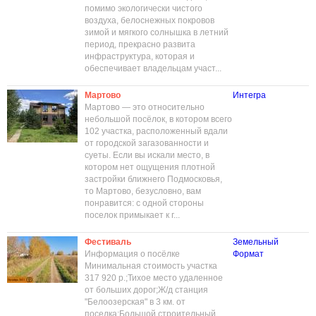
помимо экологически чистого
воздуха, белоснежных покровов
зимой и мягкого солнышка в летний
период, прекрасно развита
инфраструктура, которая и
обеспечивает владельцам участ...
Мартово
Интегра
Мартово — это относительно
небольшой посёлок, в котором всего
102 участка, расположенный вдали
от городской загазованности и
суеты. Если вы искали место, в
котором нет ощущения плотной
застройки ближнего Подмосковья,
то Мартово, безусловно, вам
понравится: с одной стороны
поселок примыкает к г...
Фестиваль
Земельный
Информация о посёлке
Формат
Минимальная стоимость участка
317 920 р.;Тихое место удаленное
от больших дорог;Ж/д станция
"Белоозерская" в 3 км. от
поселка;Большой строительный