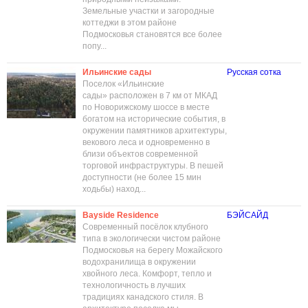
Земельные участки и загородные
коттеджи в этом районе
Подмосковья становятся все более
попу...
Ильинские сады
Русская сотка
Поселок «Ильинские
сады» расположен в 7 км от МКАД
по Новорижскому шоссе в месте
богатом на исторические события, в
окружении памятников архитектуры,
векового леса и одновременно в
близи объектов современной
торговой инфраструктуры. В пешей
доступности (не более 15 мин
ходьбы) наход...
Bayside Residence
БЭЙСАЙД
Современный посёлок клубного
типа в экологически чистом районе
Подмосковья на берегу Можайского
водохранилища в окружении
хвойного леса. Комфорт, тепло и
технологичность в лучших
традициях канадского стиля. В