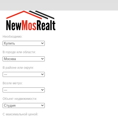
Необходимо
:
В городе или области
:
В районе или округе
:
Возле метро
:
Объект недвижимости
:
С максимальной ценой
: