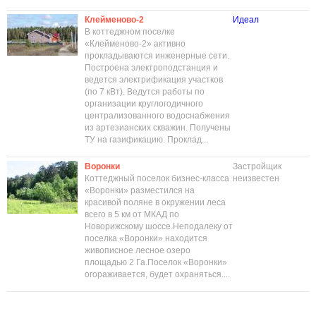
Клейменово-2
Идеал
В коттеджном поселке
«Клейменово-2» активно
прокладываются инженерные сети.
Построена электроподстанция и
ведется электрификация участков
(по 7 кВт). Ведутся работы по
организации круглогодичного
централизованного водоснабжения
из артезианских скважин. Получены
ТУ на газификацию. Проклад...
Воронки
Застройщик
Коттеджный поселок бизнес-класса
неизвестен
«Воронки» разместился на
красивой поляне в окружении леса
всего в 5 км от МКАД по
Новорижскому шоссе.Неподалеку от
поселка «Воронки» находится
живописное лесное озеро
площадью 2 Га.Поселок «Воронки»
огораживается, будет охраняться....