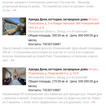
поселке запущен и полноценно работает! На участке: - Веранда
(отдельный выход из дома); - По периметру участок засажен туями; -
Устан...
>>
Аренда Дачи, коттеджи, загородные дома
Истра г,
Покровское д, 3-я Рождественская (ЖК Новорижский
тер) ул, д. 8
Московская область, Запад, р-н Истринский
Общая площадь: 300.00 кв. м Цена: 850 000.00
в
Р
месяц
Контакты: 79230719887
Одноэтажный современный дом в кп Новорижский. Дом общей площадью
300 м² с 3 спальнями расположен на участке 15 соток в коттеджном
поселке Новорижский на Новой Риге. Панорамное остекление и много
свет...
>>
Аренда Дачи, коттеджи, загородные дома
Истра г,
Покровское д, Покровский б-р, д. 62/3
Московская область, Запад, р-н Истринский
Общая площадь: 270.00 кв. м Цена: 500 000.00
в
Р
месяц
Контакты: 79230719887
Охраняемый КП Новорижский. Без комиссии для арендатора. Новый Дом
с мебелью и кухней. Отдельно стоящая Баня из кедра на участке. Навес
на 2 машины. 1 этаж: холл, гардеробная, сан.уз( душевая), спал...
>>