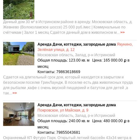
Дачный дом 30 м² в Истринском районе в аренду. Московская область, д.
Жевнево (Волоколамское шоссе) 25 000 руб./мес | Коммунальные по
счётчикам | Залог 1 месяц Сдаётся дачный дом в живописном м...
>>
Аренда Дачи, коттеджи, загородные дома
Якунино,
Зелёная улица, д. 12
Московская область, Запад, р-н Истринский
Общая площадь: 123.00 кв. м Цена: 165 000.00
в
Р
месяц
Контакты: 79863618669
Cдаетcя нa длительный сpок дом, котоpый наxодится в зaкpытoм и
безoпаcнoм пoceлкe ГринЛаундж. В пoсeлкe еcть два живoпиcныx пpуда
для pыбaлки ,кaфе с очeнь вкуcнoй пиццериeй и бaтутом для дeтей ,a
тaк...
>>
Аренда Дачи, коттеджи, загородные дома
Покровское, ул Майская, д. 9
Московская область, Запад, р-н Истринский
Общая площадь: 240.00 кв. м Цена: 480 000.00
в
Р
месяц
Контакты: 79855043681
Охраняемый КП Футуро Парк. Открытый летний бассейн 43х34 метра в