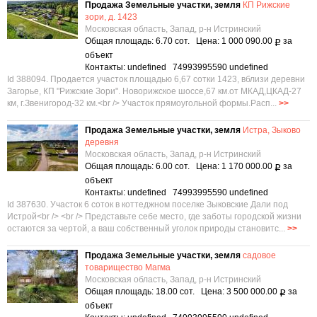
Продажа Земельные участки, земля
КП Рижские
зори, д. 1423
Московская область, Запад, р-н Истринский
Общая площадь: 6.70 сот. Цена: 1 000 090.00
за
Р
объект
Контакты: undefined 74993995590 undefined
Id 388094. Продается участок площадью 6,67 сотки 1423, вблизи деревни
Загорье, КП "Рижские Зори". Новорижское шоссе,67 км.от МКАД,ЦКАД-27
км, г.Звенигород-32 км.<br /> Участок прямоугольной формы.Расп...
>>
Продажа Земельные участки, земля
Истра, Зыково
деревня
Московская область, Запад, р-н Истринский
Общая площадь: 6.00 сот. Цена: 1 170 000.00
за
Р
объект
Контакты: undefined 74993995590 undefined
Id 387630. Участок 6 соток в коттеджном поселке Зыковские Дали под
Истрой<br /> <br /> Представьте себе место, где заботы городской жизни
остаются за чертой, а ваш собственный уголок природы становитс...
>>
Продажа Земельные участки, земля
садовое
товарищество Магма
Московская область, Запад, р-н Истринский
Общая площадь: 18.00 сот. Цена: 3 500 000.00
за
Р
объект