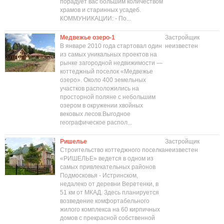
порадует вас большим количеством
храмов и старинных усадеб.
КОММУНИКАЦИИ: - По...
Медвежье озеро-1
Застройщик
В январе 2010 года стартовал один
неизвестен
из самых уникальных проектов на
рынке загородной недвижимости —
коттеджный поселок «Медвежье
озеро». Около 400 земельных
участков расположились на
просторной поляне с небольшим
озером в окружении хвойных
вековых лесов.Выгодное
географическое распол...
Ришелье
Застройщик
Строительство коттеджного поселка
неизвестен
«РИШЕЛЬЕ» ведется в одном из
самых привлекательных районов
Подмосковья - Истринском,
недалеко от деревни Веретенки, в
51 км от МКАД. Здесь планируется
возведение комфортабельного
жилого комплекса на 60 кирпичных
домов с прекрасной собственной