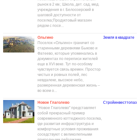
рынок в 2 км.; Школа, дет. сад, мед.
учреждения в г. Белоозерский в
шаговой доступности от
поселка;Продуктовый магазин
рядом с посе...
Ольгино
Земля в квадрате
Поселок «Ольгино» граничит со
старинными деревнями Быково и
Фатеево, которые упоминались в
документах по переписи жителей
еще в XVI веке. Тут по-особому
чувствуется связь времен. Простор
чистых и ровных полей, лес
невдалеке, высокое небо,
размеренная деревенская жизнь –
во всем о...
Новое Глаголево
Стройинвесттопаз
"Новое Глаголево" представляет
собой прекрасный пример
современного коттеджного поселка,
где развитая инфраструктура и
комфортные условия проживания
соседствуют с великолепными
природными пейзажами.