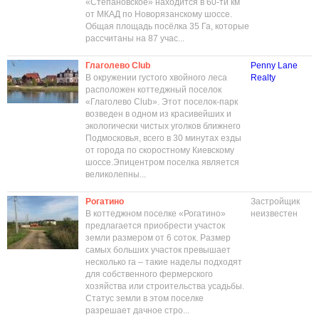
«Степановское» находится в 60-ти км
от МКАД по Новорязанскому шоссе.
Общая площадь посёлка 35 Га, которые
рассчитаны на 87 учас...
Глаголево Club
Penny Lane
В окружении густого хвойного леса
Realty
расположен коттеджный поселок
«Глаголево Club». Этот поселок-парк
возведен в одном из красивейших и
экологически чистых уголков ближнего
Подмосковья, всего в 30 минутах езды
от города по скоростному Киевскому
шоссе.Эпицентром поселка является
великолепны...
Рогатино
Застройщик
В коттеджном поселке «Рогатино»
неизвестен
предлагается приобрести участок
земли размером от 6 соток. Размер
самых больших участок превышает
несколько га – такие наделы подходят
для собственного фермерского
хозяйства или строительства усадьбы.
Статус земли в этом поселке
разрешает дачное стро...