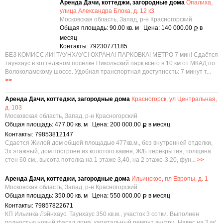
Аренда Дачи, коттеджи, загородные дома
Опалиха,
улица Александра Блока, д. 12 к3
Московская область, Запад, р-н Красногорский
Общая площадь: 90.00 кв. м Цена: 140 000.00
в
Р
месяц
Контакты: 79230771185
БЕЗ КОМИССИИ! ТАУНХАУС! ОХРАНА! ПАРКОВКА! МЕТРО 7 мин! Сдаётся
таунхаус в коттеджном посёлке Никольский парк всего в 10 км от МКАД по
Волоколамскому шоссе. Удобная транспортная доступность: 7 минут т...
>>
Аренда Дачи, коттеджи, загородные дома
Красногорск, ул Центральная,
д. 103
Московская область, Запад, р-н Красногорский
Общая площадь: 477.00 кв. м Цена: 200 000.00
в месяц
Р
Контакты: 79853812147
Сдается Жилой дом общей площадью 477кв.м., без внутренней отделки,
3х этажный, дом построен из колотого камня, Ж/Б перекрытия, толщина
стен 60 см., высота потолка на 1 этаже 3,40, на 2 этаже-3,20, фун...
>>
Аренда Дачи, коттеджи, загородные дома
Ильинское, пл Европы, д. 1
Московская область, Запад, р-н Красногорский
Общая площадь: 350.00 кв. м Цена: 550 000.00
в месяц
Р
Контакты: 79857822671
КП Ильинка Лэйнхаус. Таунхаус 350 кв.м., участок 3 сотки. Выполнен
полностью новый фасад дома, капитальный ремонт внутри. Навес на 2 м/