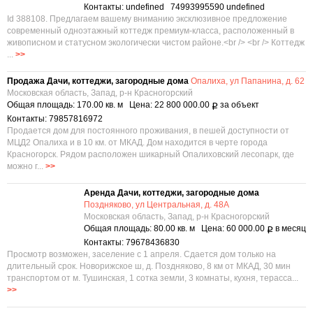
Контакты: undefined 74993995590 undefined
Id 388108. Предлагаем вашему вниманию эксклюзивное предложение
современный одноэтажный коттедж премиум-класса, расположенный в
живописном и статусном экологически чистом районе.<br /> <br /> Коттедж
...
>>
Продажа Дачи, коттеджи, загородные дома
Опалиха, ул Папанина, д. 62
Московская область, Запад, р-н Красногорский
Общая площадь: 170.00 кв. м Цена: 22 800 000.00
за объект
Р
Контакты: 79857816972
Продается дом для постоянного проживания, в пешей доступности от
МЦД2 Опалиха и в 10 км. от МКАД. Дом находится в черте города
Красногорск. Рядом расположен шикарный Опалиховский лесопарк, где
можно г...
>>
Аренда Дачи, коттеджи, загородные дома
Поздняково, ул Центральная, д. 48А
Московская область, Запад, р-н Красногорский
Общая площадь: 80.00 кв. м Цена: 60 000.00
в месяц
Р
Контакты: 79678436830
Просмотр возможен, заселение с 1 апреля. Сдается дом только на
длительный срок. Новорижское ш, д. Поздняково, 8 км от МКАД, 30 мин
транспортом от м. Тушинская, 1 сотка земли, 3 комнаты, кухня, терасса...
>>