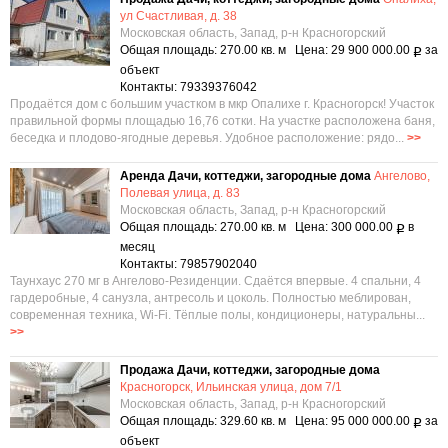
ул Счастливая, д. 38
Московская область, Запад, р-н Красногорский
Общая площадь: 270.00 кв. м Цена: 29 900 000.00
за
Р
объект
Контакты: 79339376042
Продаётся дом с большим участком в мкр Опалихе г. Красногорск! Участок
правильной формы площадью 16,76 сотки. На участке расположена баня,
беседка и плодово-ягодные деревья. Удобное расположение: рядо...
>>
Аренда Дачи, коттеджи, загородные дома
Ангелово,
Полевая улица, д. 83
Московская область, Запад, р-н Красногорский
Общая площадь: 270.00 кв. м Цена: 300 000.00
в
Р
месяц
Контакты: 79857902040
Таунхаус 270 мг в Ангелово-Резиденции. Сдаётся впервые. 4 спальни, 4
гардеробные, 4 санузла, антресоль и цоколь. Полностью меблирован,
современная техника, Wi-Fi. Тёплые полы, кондиционеры, натуральны...
>>
Продажа Дачи, коттеджи, загородные дома
Красногорск, Ильинская улица, дом 7/1
Московская область, Запад, р-н Красногорский
Общая площадь: 329.60 кв. м Цена: 95 000 000.00
за
Р
объект