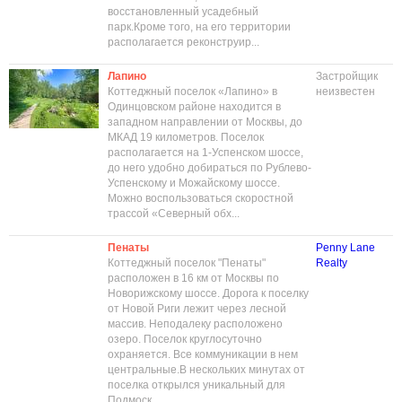
восстановленный усадебный
парк.Кроме того, на его территории
располагается реконструир...
Лапино
Застройщик
Коттеджный поселок «Лапино» в
неизвестен
Одинцовском районе находится в
западном направлении от Москвы, до
МКАД 19 километров. Поселок
располагается на 1-Успенском шоссе,
до него удобно добираться по Рублево-
Успенскому и Можайскому шоссе.
Можно воспользоваться скоростной
трассой «Северный обх...
Пенаты
Penny Lane
Коттеджный поселок "Пенаты"
Realty
расположен в 16 км от Москвы по
Новорижскому шоссе. Дорога к поселку
от Новой Риги лежит через лесной
массив. Неподалеку расположено
озеро. Поселок круглосуточно
охраняется. Все коммуникации в нем
центральные.В нескольких минутах от
поселка открылся уникальный для
Подмоск...