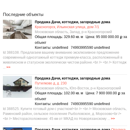
Последние объекты
Продажа Дачи, коттеджи, загородные дома
Красногорск, Ильинская улица, дом 7/1
Московская область, Запад, р-н Красногорский
Общая площадь: 329.60 кв. м Цена: 95 000 000.00
за
Р
объект
Контакты: undefined 74993995590 undefined
Id 388108. Предлагаем вашему вниманию эксклюзивное предложение
современный одноэтажный коттедж премиум-класса, расположенный в
живописном и статусном экологически чистом районе.<br /> <br /> Коттедж
...
>>
Продажа Дачи, коттеджи, загородные дома
Путилково д, д. 230
Московская область, Юго-Восток, р-н Красногорский
Общая площадь: 102.00 кв. м Цена: 7 900 000.00
за
Р
объект
Контакты: undefined 74993995590 undefined
Id 388525. Купите готовый дом с участком!<br /> <br /> Московская область,
Раменский район, сельское поселение Рыболовское, д. Морозово<br />
<br /> Месторасположение: 45 км от МКАД по Новорязанскому ...
>>
Продажа Дачи, коттеджи, загородные дома
Опалиха,