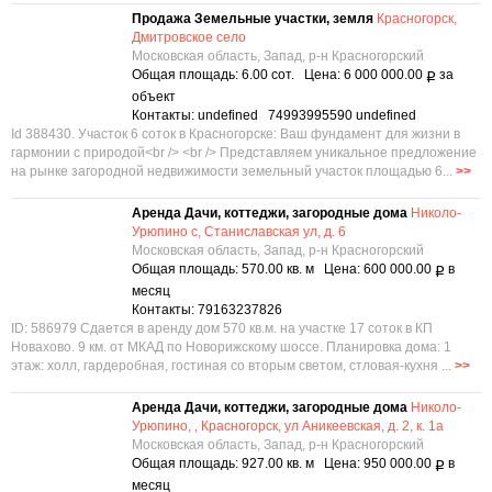
Продажа Земельные участки, земля
Красногорск,
Дмитровское село
Московская область, Запад, р-н Красногорский
Общая площадь: 6.00 сот. Цена: 6 000 000.00
за
Р
объект
Контакты: undefined 74993995590 undefined
Id 388430. Участок 6 соток в Красногорске: Ваш фундамент для жизни в
гармонии с природой<br /> <br /> Представляем уникальное предложение
на рынке загородной недвижимости земельный участок площадью 6...
>>
Аренда Дачи, коттеджи, загородные дома
Николо-
Урюпино с, Станиславская ул, д. 6
Московская область, Запад, р-н Красногорский
Общая площадь: 570.00 кв. м Цена: 600 000.00
в
Р
месяц
Контакты: 79163237826
ID: 586979 Сдается в аренду дом 570 кв.м. на участке 17 соток в КП
Новахово. 9 км. от МКАД по Новорижскому шоссе. Планировка дома: 1
этаж: холл, гардеробная, гостиная со вторым светом, стловая-кухня ...
>>
Аренда Дачи, коттеджи, загородные дома
Николо-
Урюпино, , Красногорск, ул Аникеевская, д. 2, к. 1а
Московская область, Запад, р-н Красногорский
Общая площадь: 927.00 кв. м Цена: 950 000.00
в
Р
месяц