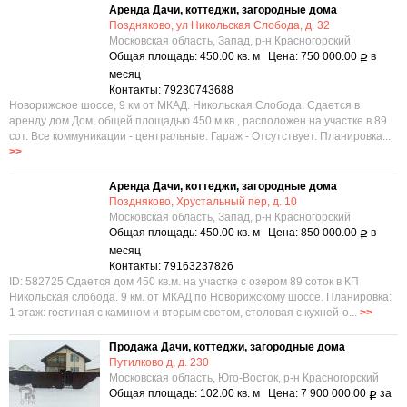
Аренда Дачи, коттеджи, загородные дома
Поздняково, ул Никольская Слобода, д. 32
Московская область, Запад, р-н Красногорский
Общая площадь: 450.00 кв. м Цена: 750 000.00
в
Р
месяц
Контакты: 79230743688
Новорижское шоссе, 9 км от МКАД. Никольская Слобода. Сдается в
аренду дом Дом, общей площадью 450 м.кв., расположен на участке в 89
сот. Все коммуникации - центральные. Гараж - Отсутствует. Планировка...
>>
Аренда Дачи, коттеджи, загородные дома
Поздняково, Хрустальный пер, д. 10
Московская область, Запад, р-н Красногорский
Общая площадь: 450.00 кв. м Цена: 850 000.00
в
Р
месяц
Контакты: 79163237826
ID: 582725 Сдается дом 450 кв.м. на участке с озером 89 соток в КП
Никольская слобода. 9 км. от МКАД по Новорижскому шоссе. Планировка:
1 этаж: гостиная с камином и вторым светом, столовая с кухней-о...
>>
Продажа Дачи, коттеджи, загородные дома
Путилково д, д. 230
Московская область, Юго-Восток, р-н Красногорский
Общая площадь: 102.00 кв. м Цена: 7 900 000.00
за
Р