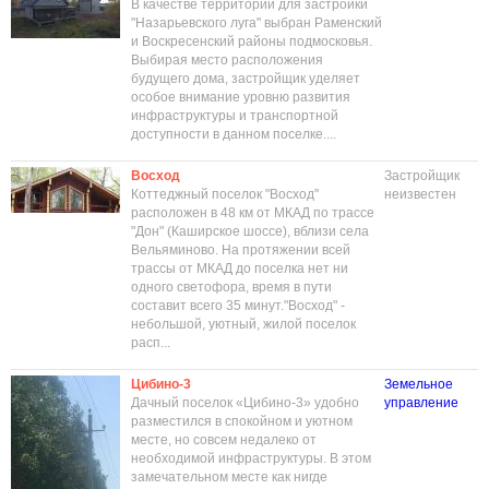
В качестве территории для застройки
"Назарьевского луга" выбран Раменский
и Воскресенский районы подмосковья.
Выбирая место расположения
будущего дома, застройщик уделяет
особое внимание уровню развития
инфраструктуры и транспортной
доступности в данном поселке....
Восход
Застройщик
Коттеджный поселок "Восход"
неизвестен
расположен в 48 км от МКАД по трассе
"Дон" (Каширское шоссе), вблизи села
Вельяминово. На протяжении всей
трассы от МКАД до поселка нет ни
одного светофора, время в пути
составит всего 35 минут."Восход" -
небольшой, уютный, жилой поселок
расп...
Цибино-3
Земельное
Дачный поселок «Цибино-3» удобно
управление
разместился в спокойном и уютном
месте, но совсем недалеко от
необходимой инфраструктуры. В этом
замечательном месте как нигде