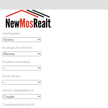
Необходимо
:
В городе или области
:
В районе или округе
:
Возле метро
:
Объект недвижимости
:
С максимальной ценой
: