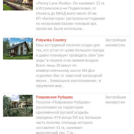
«Penny Lane Realty». Он занимает 12 га
в Истринском р-не Подмосковья, от
объекта до МКАД всего около 30 км.
КП «Белая гора» застроена коттеджами
по нескольким базово-типовым арх.
проектам. Были использов...
Polyanka Country
Застройщик
Наш коттеджный поселок создан для
неизвестен
тех, кто устал от шума большого города
и давно планирует проводить свои "уик-
энды" в тишине и на свежем воздухе.
Всего лишь 30 минут по
комфортабельному шоссе М4-Дон
отделяют Вас от заветной загородной
жизни…Уникальное расположение,- в
окружении жив...
Покровское Рубцово
Застройщик
Поселок «Покровское-Рубцово»
неизвестен
расположен на территории
одноименной русской усадьбы
середины XYII-конца XIX в.в. Большую
часть поселка, площадь которого
составляет 41 га, занимает
многолетний лес, 7 га -