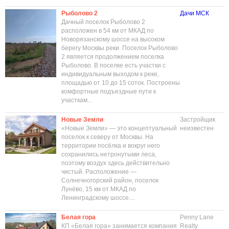
Рыболово 2
Дачи МСК
Дачный поселок Рыболово 2
расположен в 54 км от МКАД по
Новорязанскому шоссе на высоком
берегу Москвы реки. Поселок Рыболово
2 является продолжением поселка
Рыболово. В поселке есть участки с
индивидуальным выходом к реке,
площадью от 10 до 15 соток. Построены
комфортные подъездные пути к
участкам...
Новые Земли
Застройщик
«Новые Земли» — это концептуальный
неизвестен
поселок к северу от Москвы. На
территории посёлка и вокруг него
сохранились нетронутыми леса,
поэтому воздух здесь действительно
чистый. Расположение —
Солнечногорский район, поселок
Лунёво, 15 км от МКАД по
Ленинградскому шоссе....
Белая гора
Penny Lane
КП «Белая гора» занимается компания
Realty