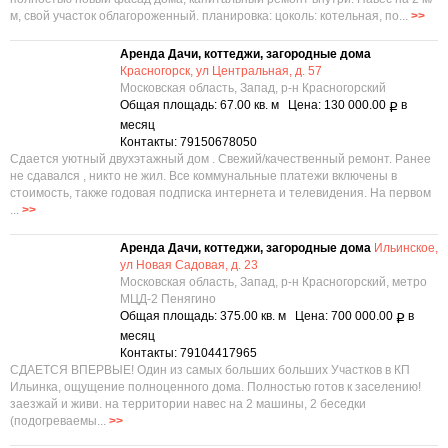
м, свой участок облагороженный. планировка: цоколь: котельная, по...
>>
Аренда Дачи, коттеджи, загородные дома
Красногорск, ул Центральная, д. 57
Московская область, Запад, р-н Красногорский
Общая площадь: 67.00 кв. м Цена: 130 000.00
в
Р
месяц
Контакты: 79150678050
Сдается уютный двухэтажный дом . Свежий/качественный ремонт. Ранее
не сдавался , никто не жил. Все коммунальные платежи включены в
стоимость, также годовая подписка интернета и телевидения. На первом
...
>>
Аренда Дачи, коттеджи, загородные дома
Ильинское,
ул Новая Садовая, д. 23
Московская область, Запад, р-н Красногорский, метро
МЦД-2 Пенягино
Общая площадь: 375.00 кв. м Цена: 700 000.00
в
Р
месяц
Контакты: 79104417965
СДАЕТСЯ ВПЕРВЫЕ! Один из самых больших больших Участков в КП
Ильинка, ощущение полноценного дома. Полностью готов к заселению!
заезжай и живи. на территории навес на 2 машины, 2 беседки
(подогреваемы...
>>