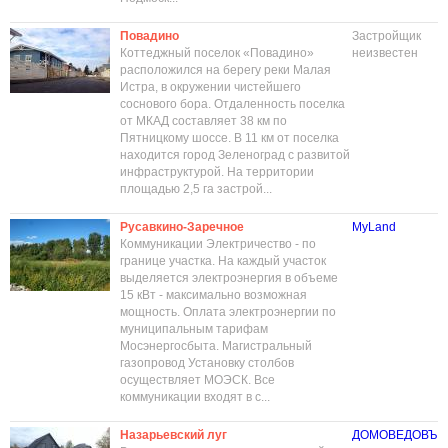
Повадино
Застройщик
Коттеджный поселок «Повадино»
неизвестен
расположился на берегу реки Малая
Истра, в окружении чистейшего
соснового бора. Отдаленность поселка
от МКАД составляет 38 км по
Пятницкому шоссе. В 11 км от поселка
находится город Зеленоград с развитой
инфраструктурой. На территории
площадью 2,5 га застрой...
Русавкино-Заречное
MyLand
Коммуникации Электричество - по
границе участка. На каждый участок
выделяется электроэнергия в объеме
15 кВт - максимально возможная
мощность. Оплата электроэнергии по
муниципальным тарифам
Мосэнергосбыта. Магистральный
газопровод Установку столбов
осуществляет МОЭСК. Все
коммуникации входят в с...
Назарьевский луг
ДОМОВЕДОВЪ