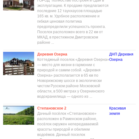
ГОРОД" полностью построен и сдан в
эксплуатацию. К продаже предлагаются
последние 12 таунхаусов площадью
165 кв. м. Удобное расположение и
гибкая ценовая политика
предопределили успешность проекта.
Поселок расположен всего в 22 км от
МКАД, в престижном Дмитровском
районе ...
Деревня Озерна
ДНП Деревня
Коттеджный поселок «Деревня Озерна»
Озерна
— место для жизни в гармонии с
природой и самим собой. «Деревня
Озерна» располагается в 65 км по
Новорижскому шоссе в экологически
чистом Рузском районе Московской
области, в 500 метрах у Озернинского
водохранилища — одного из ...
Степановское 2
Красивая
Дачный посёлок «Степановское»
земля
расположен в Раменском районе,
посёлок окружен непередаваемой
красоты природой и обилием
водоёмов. Дачный поселок