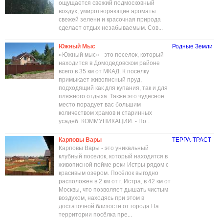
ощущается свежий подмосковный
воздух, умиротворяющие ароматы
свежей зелени и красочная природа
сделает отдых незабываемым. Сов...
Южный Мыс
Родные Земли
«Южный мыс» - это поселок, который
находится в Домодедовском районе
всего в 35 км от МКАД. К поселку
примыкает живописный пруд,
подходящий как для купания, так и для
пляжного отдыха. Также это чудесное
место порадует вас большим
количеством храмов и старинных
усадеб. КОММУНИКАЦИИ: - По...
Карповы Вары
ТЕРРА-ТРАСТ
Карповы Вары - это уникальный
клубный поселок, который находится в
живописной пойме реки Истры рядом с
красивым озером. Посёлок выгодно
расположен в 2 км от г. Истра, в 42 км от
Москвы, что позволяет дышать чистым
воздухом, находясь при этом в
достаточной близости от города.На
территории посёлка пре...