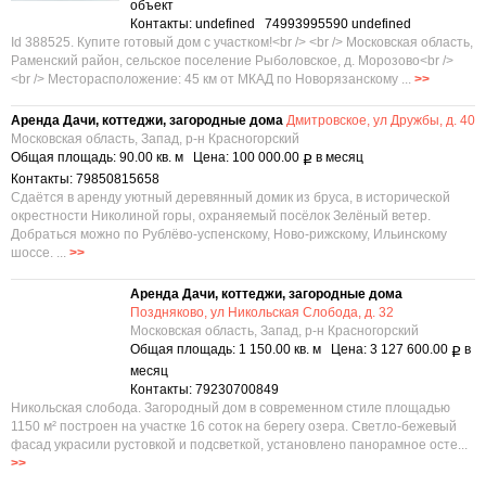
объект
Контакты: undefined 74993995590 undefined
Id 388525. Купите готовый дом с участком!<br /> <br /> Московская область,
Раменский район, сельское поселение Рыболовское, д. Морозово<br />
<br /> Месторасположение: 45 км от МКАД по Новорязанскому ...
>>
Аренда Дачи, коттеджи, загородные дома
Дмитровское, ул Дружбы, д. 40
Московская область, Запад, р-н Красногорский
Общая площадь: 90.00 кв. м Цена: 100 000.00
в месяц
Р
Контакты: 79850815658
Сдаётся в аренду уютный деревянный домик из бруса, в исторической
окрестности Николиной горы, охраняемый посёлок Зелёный ветер.
Добраться можно по Рублёво-успенскому, Ново-рижскому, Ильинскому
шоссе. ...
>>
Аренда Дачи, коттеджи, загородные дома
Поздняково, ул Никольская Слобода, д. 32
Московская область, Запад, р-н Красногорский
Общая площадь: 1 150.00 кв. м Цена: 3 127 600.00
в
Р
месяц
Контакты: 79230700849
Никольская слобода. Загородный дом в современном стиле площадью
1150 м² построен на участке 16 соток на берегу озера. Светло-бежевый
фасад украсили рустовкой и подсветкой, установлено панорамное осте...
>>