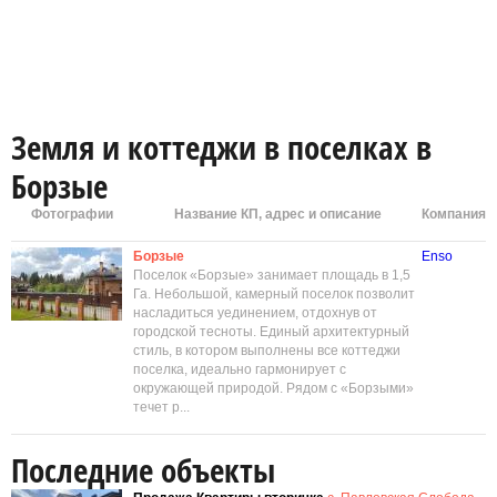
Земля и коттеджи в поселках в
Борзые
Фотографии
Название КП, адрес и описание
Компания
Борзые
Enso
Поселок «Борзые» занимает площадь в 1,5
Га. Небольшой, камерный поселок позволит
насладиться уединением, отдохнув от
городской тесноты. Единый архитектурный
стиль, в котором выполнены все коттеджи
поселка, идеально гармонирует с
окружающей природой. Рядом с «Борзыми»
течет р...
Последние объекты