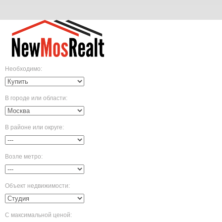
Необходимо
:
В городе или области
:
В районе или округе
:
Возле метро
:
Объект недвижимости
:
С максимальной ценой
: