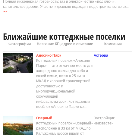
Полная инженерная готовность: газ и электричество «под ключ»,
капитальные дороги. Участки идеально подходят под строительство ск...
>>
Ближайшие коттеджные поселки
Фотографии
Название КП, адрес и описание
Компания
Аносино Парк
Астерра
Коттеджный поселок «Аносино
Парк» — это отличное место для
загородного жилья для себя и
своей семьи, всего в 25 км от
МКАД с хорошей транспортной
доступностью и
многофункциональной
окружающей
инфраструктурой. Коттеджный
посёлок «Аносино Парк» ко...
Озерный
Застройщик
Коттеджный поселок «Озерный»
неизвестен
расположен в 33 км от МКАД по
Калужскому шоссе вдали от