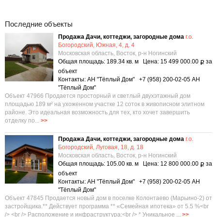
Последние объекты
Продажа Дачи, коттеджи, загородные дома
г.о.
Богородский, Южная, 4, д. 4
Московская область, Восток, р-н Ногинский
Общая площадь: 189.34 кв. м Цена: 15 499 000.00
за
Р
объект
Контакты: АН "Тёплый Дом" +7 (958) 200-02-05 АН
"Тёплый Дом"
Объект 47966 Продается просторный и светлый двухэтажный дом
площадью 189 м² на ухоженном участке 12 соток в живописном элитном
районе. Это идеальная возможность для тех, кто хочет завершить
отделку по...
>>
Продажа Дачи, коттеджи, загородные дома
г.о.
Богородский, Луговая, 18, д. 18
Московская область, Восток, р-н Ногинский
Общая площадь: 105.00 кв. м Цена: 12 800 000.00
за
Р
объект
Контакты: АН "Тёплый Дом" +7 (958) 200-02-05 АН
"Тёплый Дом"
Объект 47845 Продается новый дом в поселке Колонтаево (Марьино-2) от
застройщика.** Действует программа ** «Семейная ипотека» от 5.5 %<br
/> <br /> Расположение и инфраструктура:<br /> * Уникальное ...
>>