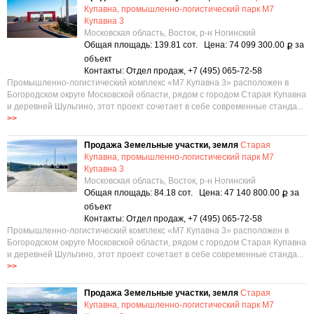
Купавна, промышленно-логистический парк М7
Купавна 3
Московская область, Восток, р-н Ногинский
Общая площадь: 139.81 сот. Цена: 74 099 300.00
за
Р
объект
Контакты: Отдел продаж, +7 (495) 065-72-58
Промышленно-логистический комплекс «М7 Купавна 3» расположен в
Богородском округе Московской области, рядом с городом Старая Купавна
и деревней Шульгино, этот проект сочетает в себе современные станда...
>>
Продажа Земельные участки, земля
Старая
Купавна, промышленно-логистический парк М7
Купавна 3
Московская область, Восток, р-н Ногинский
Общая площадь: 84.18 сот. Цена: 47 140 800.00
за
Р
объект
Контакты: Отдел продаж, +7 (495) 065-72-58
Промышленно-логистический комплекс «М7 Купавна 3» расположен в
Богородском округе Московской области, рядом с городом Старая Купавна
и деревней Шульгино, этот проект сочетает в себе современные станда...
>>
Продажа Земельные участки, земля
Старая
Купавна, промышленно-логистический парк М7