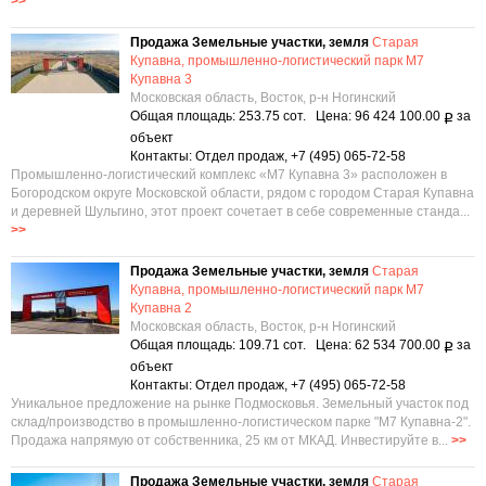
>>
Продажа Земельные участки, земля
Старая
Купавна, промышленно-логистический парк М7
Купавна 3
Московская область, Восток, р-н Ногинский
Общая площадь: 253.75 сот. Цена: 96 424 100.00
за
Р
объект
Контакты: Отдел продаж, +7 (495) 065-72-58
Промышленно-логистический комплекс «М7 Купавна 3» расположен в
Богородском округе Московской области, рядом с городом Старая Купавна
и деревней Шульгино, этот проект сочетает в себе современные станда...
>>
Продажа Земельные участки, земля
Старая
Купавна, промышленно-логистический парк М7
Купавна 2
Московская область, Восток, р-н Ногинский
Общая площадь: 109.71 сот. Цена: 62 534 700.00
за
Р
объект
Контакты: Отдел продаж, +7 (495) 065-72-58
Уникальное предложение на рынке Подмосковья. Земельный участок под
склад/производство в промышленно-логистическом парке "М7 Купавна-2".
Продажа напрямую от собственника, 25 км от МКАД. Инвестируйте в...
>>
Продажа Земельные участки, земля
Старая