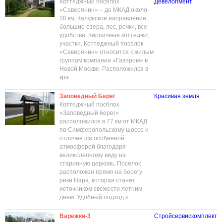
Коттеджный поселок
Девелопмент
«Северянин» – до МКАД около
20 км, Калужское направление,
большие озера, лес, речки, все
удобства. Кирпичные коттеджи,
участки. Коттеджный поселок
«Северянин» относится к жилым
группам компании «Газпром» в
Новой Москве. Расположился в
кра...
Заповедный Берег
Красивая земля
Коттеджный посёлок
«Заповедный берег»
расположился в 77 км от МКАД
по Симферопольскому шоссе и
отличается особенной
атмосферой благодаря
великолепному виду на
старинную церковь. Посёлок
расположен прямо на берегу
реки Нара, которая станет
источником свежести летним
днём. Удобный подход к...
Варежки-3
Стройсервискомплект