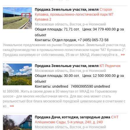
Продажа Земельные участки, земля
Старая
Купавна, промышленно-логистический парк М7
Купавна 2
Московская область, Восток, р-н Ногинский
Общая площадь: 71.71 сот. Цена: 34 779 400.00
за
Р
объект
Контакты: Отдел продаж, +7 (495) 065-72-58
Уникальное предложение на рынке Подмосковья. Земельный участок под
склад/производство в промышленно-логистическом парке "М7 Купавна-2".
Продажа напрямую от собственника, 25 км от МКАД. Инвестируйте в...
>>
Продажа Земельные участки, земля
КП Родничок
Московская область, Восток, р-н Ногинский
Общая площадь: 30.00 сот. Цена: 12 500 000.00
за
Р
объект
Контакты: undefined 74993995590 undefined
Id 386098. Жить в своем доме в 30 минутах от МКАД по Горьковскому
шоссе - для многих несбыточная мечта. Для вас она может стать
реальностью! Все блага московской городской цивилизации в сочетании с
ко...
>>
Продажа Дачи, коттеджи, загородные дома
СНТ
Алёшинские Сады, 5-я улица, 240, д. 240
Московская область, Восток, р-н Ногинский