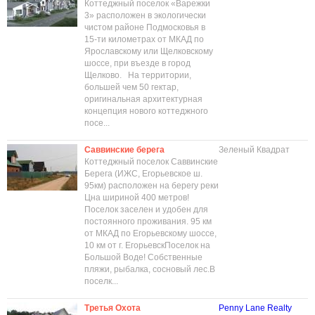
Коттеджный поселок «Варежки
3» расположен в экологически
чистом районе Подмосковья в
15-ти километрах от МКАД по
Ярославскому или Щелковскому
шоссе, при въезде в город
Щелково. На территории,
большей чем 50 гектар,
оригинальная архитектурная
концепция нового коттеджного
посе...
Саввинские берега
Зеленый Квадрат
Коттеджный поселок Саввинские
Берега (ИЖС, Егорьевское ш.
95км) расположен на берегу реки
Цна шириной 400 метров!
Поселок заселен и удобен для
постоянного проживания. 95 км
от МКАД по Егорьевскому шоссе,
10 км от г. ЕгорьевскПоселок на
Большой Воде! Собственные
пляжи, рыбалка, сосновый лес.В
поселк...
Третья Охота
Penny Lane Realty