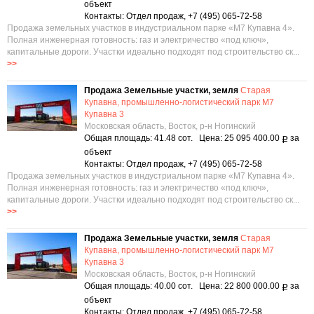
объект
Контакты: Отдел продаж, +7 (495) 065-72-58
Продажа земельных участков в индустриальном парке «М7 Купавна 4».
Полная инженерная готовность: газ и электричество «под ключ»,
капитальные дороги. Участки идеально подходят под строительство ск...
>>
Продажа Земельные участки, земля
Старая
Купавна, промышленно-логистический парк М7
Купавна 3
Московская область, Восток, р-н Ногинский
Общая площадь: 41.48 сот. Цена: 25 095 400.00
за
Р
объект
Контакты: Отдел продаж, +7 (495) 065-72-58
Продажа земельных участков в индустриальном парке «М7 Купавна 4».
Полная инженерная готовность: газ и электричество «под ключ»,
капитальные дороги. Участки идеально подходят под строительство ск...
>>
Продажа Земельные участки, земля
Старая
Купавна, промышленно-логистический парк М7
Купавна 3
Московская область, Восток, р-н Ногинский
Общая площадь: 40.00 сот. Цена: 22 800 000.00
за
Р
объект
Контакты: Отдел продаж, +7 (495) 065-72-58