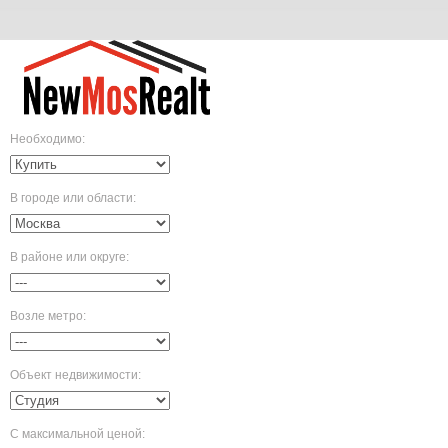
Необходимо
:
В городе или области
:
В районе или округе
:
Возле метро
:
Объект недвижимости
:
С максимальной ценой
: