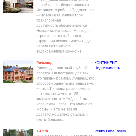
новый проект бизнес-класса в
Истринском районе Подмосковья
— до МКАД 60 километров,
транспортная
доступность обеспечивается
Новорижским шоссе. Место для
строительства выбрано в
окружении лесного массива, до
берега Истринского
водохранилища можно не ...
Ричмонд
КОНТИНЕНТ-
Ричмонд — элитный клубный
Недвижимость
посёлок. Он построен для тех,
кто привык к самому лучшему, кто
способен оценить истинный вкус
и стиль.Ричмонд расположен в
оптимальном месте - 25
километров от МКАД, на 2-ом
Успенском шоссе. Это близко от
Москвы и в то же время
достаточно далеко от шума и
суеты большо...
X-Park
Penny Lane Realty