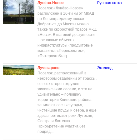
Лунёво-Новое
Русская сотка
Поселок «Лунёво-Новое»
расположен в 16-ти км от МКАД
по Ленинградскому шоссе.
Добраться до Москвы можно
также по скоростной трассе М-11
«Нева». В шаговой доступности
– основные объекты
инфраструктуры (продуктовые
магазины: «Перекресток»,
«Пятерочка&raq...
Лучезарово
Эколенд
Поселок, расположенный в
некотором отдалении от трассы,
со всех сторон окружен
живописными лесами, и это не
удивительно – половину
территории Клинского района
занимают лесные угодья,
чистейшие пруды и озера, а еще
здесь протекают реки Лутосня,
Сестра и Лютенка.
Приобретение участка без
подряд...