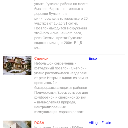
уголке Рузского района на месте
бывшего барского поместья в
деревне Булыгино в
минипоселке, в котором всего 20
участков от 15 до 31 сотки.
Поселок находится в окружении
хвойного и смешанного леса,
река Оселье, приток Рузского
водохранилища в 200м. В 1,5
км...
Снегири
Enso
Небольшой современный
коттеджный поселок «Снегири»
уютно расположился невдалеке
от реки Истры, в одном из самых
престижный и
быстроразвивающихся районов
Подмосковья. Здесь есть все для
комфортной и спокойной жизни
– великолепная природа,
централизованные
коммуникации, хорошо развит...
ROSA
Villagio Estate
Коттеджный поселок «ROSA» -