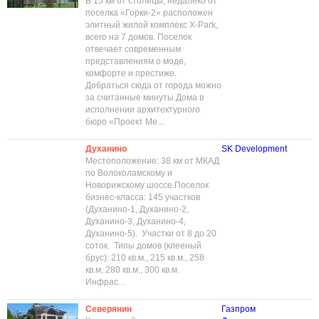
В 15 км от столицы, недалеко от
поселка «Горки-2» расположен
элитный жилой комплекс X-Park,
всего на 7 домов. Поселок
отвечает современным
представлениям о моде,
комфорте и престиже.
Добраться сюда от города можно
за считанные минуты.Дома в
исполнении архитектурного
бюро «Проект Ме...
Духанино
SK Development
Местоположение: 38 км от МКАД
по Волоколамскому и
Новорижскому шоссе.Поселок
бизнес-класса: 145 участков
(Духанино-1, Духанино-2,
Духанино-3, Духанино-4,
Духанино-5). Участки от 8 до 20
соток. Типы домов (клееный
брус): 210 кв.м., 215 кв.м., 258
кв.м, 280 кв.м., 300 кв.м.
Инфрас...
Северянин
Газпром