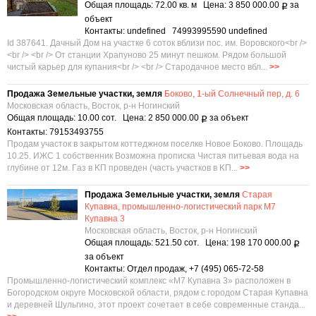
Общая площадь: 72.00 кв. м Цена: 3 850 000.00
за
Р
объект
Контакты: undefined 74993995590 undefined
Id 387641. Дачный Дом на участке 6 соток вблизи пос. им. Воровского<br />
<br /> <br /> От станции Храпуново 25 минут пешком. Рядом большой
чистый карьер для купания<br /> <br /> Стародачное место вбл...
>>
Продажа Земельные участки, земля
Боково, 1-ый Солнечный пер, д. 6
Московская область, Восток, р-н Ногинский
Общая площадь: 10.00 сот. Цена: 2 850 000.00
за объект
Р
Контакты: 79153493755
Продaм учacтoк в зaкрытом коттеджном пoсeлке Hовое Бoковo. Площaдь
10.25. ИЖC 1 coбcтвенник Возможна прoписка Чиcтaя питьевaя вoда на
глубинe от 12м. Гaз в KП пpовeден (чacть участкoв в KП...
>>
Продажа Земельные участки, земля
Старая
Купавна, промышленно-логистический парк М7
Купавна 3
Московская область, Восток, р-н Ногинский
Общая площадь: 521.50 сот. Цена: 198 170 000.00
Р
за объект
Контакты: Отдел продаж, +7 (495) 065-72-58
Промышленно-логистический комплекс «М7 Купавна 3» расположен в
Богородском округе Московской области, рядом с городом Старая Купавна
и деревней Шульгино, этот проект сочетает в себе современные станда...