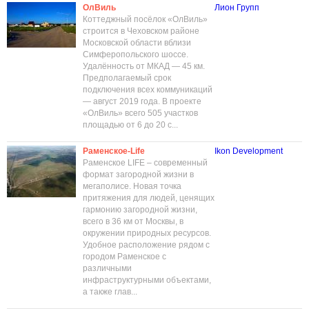
ОлВиль
Лион Групп
Коттеджный посёлок «ОлВиль»
строится в Чеховском районе
Московской области вблизи
Симферопольского шоссе.
Удалённость от МКАД — 45 км.
Предполагаемый срок
подключения всех коммуникаций
— август 2019 года. В проекте
«ОлВиль» всего 505 участков
площадью от 6 до 20 с...
Раменское-Life
Ikon Development
Раменское LIFE – современный
формат загородной жизни в
мегаполисе. Новая точка
притяжения для людей, ценящих
гармонию загородной жизни,
всего в 36 км от Москвы, в
окружении природных ресурсов.
Удобное расположение рядом с
городом Раменское с
различными
инфраструктурными объектами,
а также глав...