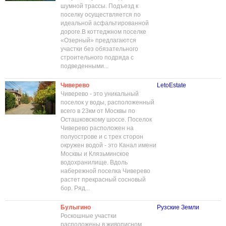
шумной трассы. Подъезд к
поселку осуществляется по
идеальной асфальтированной
дороге.В коттеджном поселке
«Озерный» предлагаются
участки без обязательного
строительного подряда с
подведенными...
Чиверево
LetoEstate
Чиверево - это уникальный
поселок у воды, расположенный
всего в 23км от Москвы по
Осташковскому шоссе. Поселок
Чиверево расположен на
полуострове и с трех сторон
окружен водой - это Канал имени
Москвы и Клязьминское
водохранилище. Вдоль
набережной поселка Чиверево
растет прекрасный сосновый
бор. Ряд...
Булыгино
Рузские Земли
Роскошные участки
расположены в живописном