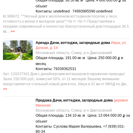
Общая площадь: 36.50 кв. м Цена: 4 600 000.00
за
Р
объект
Контакты: undefined 74993995590 undefined
Id 388972. **Уютный дом в экологичном коттеджном поселке у леса:
готовность к жизни и выгодная цена**<br /> <br /> Представляем к
продаже современный и полностью благоустроенный дом площадью 36.5
кв....
>>
Аренда Дачи, коттеджи, загородные дома
Икша, ул
Дачная, д. 14
Московская область, Север, р-н Дмитровский
Общая площадь: 191.00 кв. м Цена: 250 000.00
в
Р
месяц
Контакты: 79339362531
Арт. 133237342 Дом с дизайнерским интерьером в окружении природы!
Залог 250 000 руб., комиссия 50%, от 11 месяцев. Вашему вниманию
представляется стильный новый дом в пос. Икша в 32 км от МКАД по Дм...
>>
Продажа Дачи, коттеджи, загородные дома
деревня
Минеево
Московская область, Север, р-н Дмитровский
Общая площадь: 134.10 кв. м Цена: 13 064 000.00
за
Р
объект
Контакты: Суслова Мария Валерьевна, +7 (939) 031-
80-34