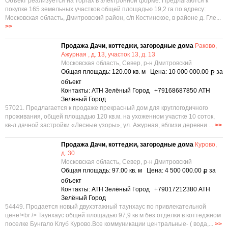
Объект реализуется на торгах в электронной форме. Предлагаются к
покупке 165 земельных участков общей площадью 19,2 га по адресу:
Московская область, Дмитровский район, с/п Костинское, в районе д. Гле...
>>
Продажа Дачи, коттеджи, загородные дома
Раково,
Ажурная , д. 13, участок 13, д. 13
Московская область, Север, р-н Дмитровский
Общая площадь: 120.00 кв. м Цена: 10 000 000.00
за
Р
объект
Контакты: АТН Зелёный Город +79168687850 АТН
Зелёный Город
57021. Предлагается к продаже прекрасный дом для круглогодичного
проживания, общей площадью 120 кв.м. на ухоженном участке 10 соток,
кв-л дачной застройки «Лесные узоры», ул. Ажурная, вблизи деревни ...
>>
Продажа Дачи, коттеджи, загородные дома
Курово,
д. 30
Московская область, Север, р-н Дмитровский
Общая площадь: 97.00 кв. м Цена: 4 500 000.00
за
Р
объект
Контакты: АТН Зелёный Город +79017212380 АТН
Зелёный Город
54449. Продается новый двухэтажный таунхаус по привлекательной
цене!<br /> Таунхаус общей площадью 97,9 кв м без отделки в коттеджном
поселке Бунгало Клуб Курово.Все коммуникации центральные- ( вода,...
>>