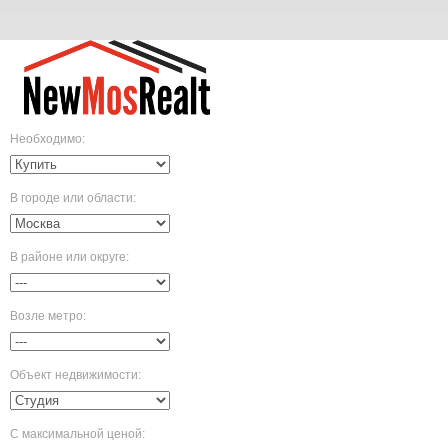
Необходимо
:
В городе или области
:
В районе или округе
:
Возле метро
:
Объект недвижимости
:
С максимальной ценой
: