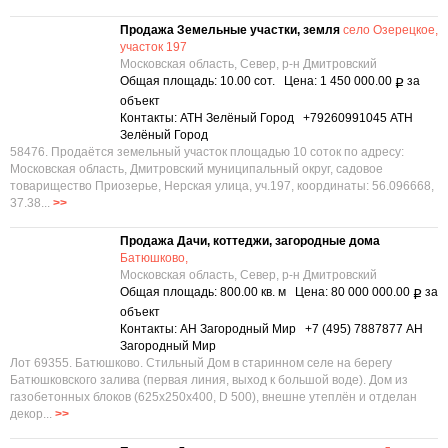
Продажа Земельные участки, земля
село Озерецкое,
участок 197
Московская область, Север, р-н Дмитровский
Общая площадь: 10.00 сот. Цена: 1 450 000.00
за
Р
объект
Контакты: АТН Зелёный Город +79260991045 АТН
Зелёный Город
58476. Продаётся земельный участок площадью 10 соток по адресу:
Московская область, Дмитровский муниципальный округ, садовое
товарищество Приозерье, Нерская улица, уч.197, координаты: 56.096668,
37.38...
>>
Продажа Дачи, коттеджи, загородные дома
Батюшково,
Московская область, Север, р-н Дмитровский
Общая площадь: 800.00 кв. м Цена: 80 000 000.00
за
Р
объект
Контакты: АН Загородный Мир +7 (495) 7887877 АН
Загородный Мир
Лот 69355. Батюшково. Стильный Дом в старинном селе на берегу
Батюшковского залива (первая линия, выход к большой воде). Дом из
газобетонных блоков (625х250х400, D 500), внешне утеплён и отделан
декор...
>>