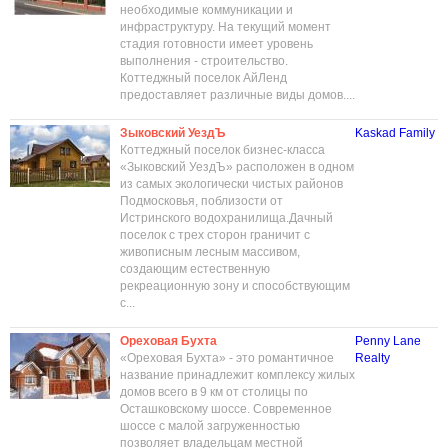
необходимые коммуникации и
инфраструктуру. На текущий момент
стадия готовности имеет уровень
выполнения - строительство.
Коттеджный поселок АйЛенд
предоставляет различные виды домов....
Зыковский УездЪ
Kaskad Family
Коттеджный поселок бизнес-класса
«Зыковский УездЪ» расположен в одном
из самых экологически чистых районов
Подмосковья, поблизости от
Истринского водохранилища.Дачный
поселок с трех сторон граничит с
живописным лесным массивом,
создающим естественную
рекреационную зону и способствующим
с...
Ореховая Бухта
Penny Lane
«Ореховая Бухта» - это романтичное
Realty
название принадлежит комплексу жилых
домов всего в 9 км от столицы по
Осташковскому шоссе. Современное
шоссе с малой загруженностью
позволяет владельцам местной