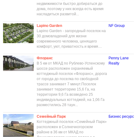
недвижимости быстро добираться до
дома, поэтому у них всегда есть время
насладиться развитой...
Lapino Garden
NF Group
Lapino Garden - загородный поселок на
30 домовладений для жизни
современного человека, ценящего
комфорт, уют, приватность и время....
Флоранс
Penny Lane
В 5 км от МКАД по Рублево-Успенскому
Realty
шоссе расположен охраняемый
коттеджный поселок «Флоранс», дорога
от города до поселка по свободной
трассе занимает 7 минут.Поселок
занимает территорию 15,6 Га, на
территории 9,6 Га возведено 25
индивидуальных коттеджей, на 1,06 Га
разместились 28 таун...
Семейный Парк
Бизнес ресурс
Коттеджный поселок «Семейный Парк»
расположен в Солнечногорском
районе в 36 км от МКАД по