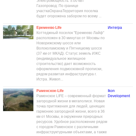
Электромощность: 5.00 кВт
Газопровод: По границе
участкаОхранаТерритория поселка
будет огорожена забором по всему ...
Еремеево Life
Интегра
Коттеджный поселок "Еремеево Лайф"
расположен в 30 минутах от Москвы по
Новорижскому шоссе или
Волоколамскому и Пятницкому шоссе
(37 км от МКАД). Статус земель ИЖС
(индивидуальное жилищное
строительство) дает возможность
оформления подмосковной прописки,
рядом развитая инфраструктура г.
Истра. Живоп...
Раменское-Life
Ikon
Раменское LIFE – современный формат
Development
загородной жизни в мегаполисе. Новая
точка притяжения для людей, ценящих
гармонию загородной жизни, всего в 36
км от Москвы, в окружении природных
ресурсов. Удобное расположение рядом
с городом Раменское с различными
инфраструктурными объектами, а также