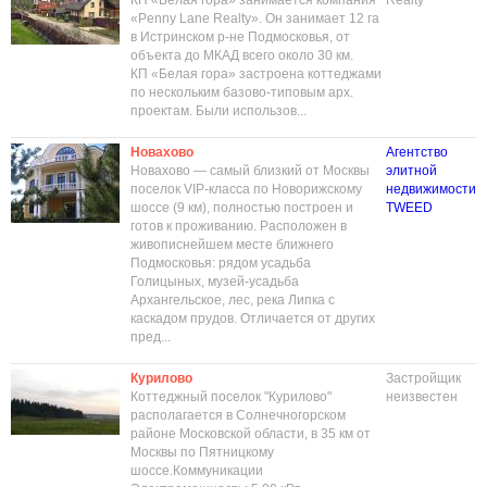
КП «Белая гора» занимается компания
Realty
«Penny Lane Realty». Он занимает 12 га
в Истринском р-не Подмосковья, от
объекта до МКАД всего около 30 км.
КП «Белая гора» застроена коттеджами
по нескольким базово-типовым арх.
проектам. Были использов...
Новахово
Агентство
Новахово — самый близкий от Москвы
элитной
поселок VIP-класса по Новорижскому
недвижимости
шоссе (9 км), полностью построен и
TWEED
готов к проживанию. Расположен в
живописнейшем месте ближнего
Подмосковья: рядом усадьба
Голицыных, музей-усадьба
Архангельское, лес, река Липка с
каскадом прудов. Отличается от других
пред...
Курилово
Застройщик
Коттеджный поселок "Курилово"
неизвестен
располагается в Солнечногорском
районе Московской области, в 35 км от
Москвы по Пятницкому
шоссе.Коммуникации