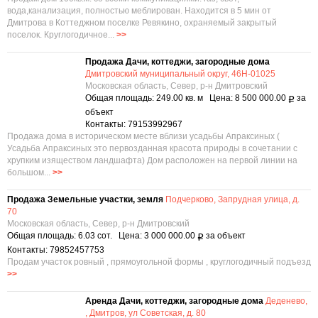
вода,канализация, полностью меблирован. Находится в 5 мин от
Дмитрова в Коттеджном поселке Ревякино, охраняемый закрытый
поселок. Круглогодичное...
>>
Продажа Дачи, коттеджи, загородные дома
Дмитровский муниципальный округ, 46Н-01025
Московская область, Север, р-н Дмитровский
Общая площадь: 249.00 кв. м Цена: 8 500 000.00
за
Р
объект
Контакты: 79153992967
Продажа дома в историческом месте вблизи усадьбы Апраксиных (
Усадьба Апраксиных это первозданная красота природы в сочетании с
хрупким изяществом ландшафта) Дом расположен на первой линии на
большом...
>>
Продажа Земельные участки, земля
Подчерково, Запрудная улица, д.
70
Московская область, Север, р-н Дмитровский
Общая площадь: 6.03 сот. Цена: 3 000 000.00
за объект
Р
Контакты: 79852457753
Продам участок ровный , прямоугольной формы , круглогодичный подъезд
>>
Аренда Дачи, коттеджи, загородные дома
Деденево,
, Дмитров, ул Советская, д. 80