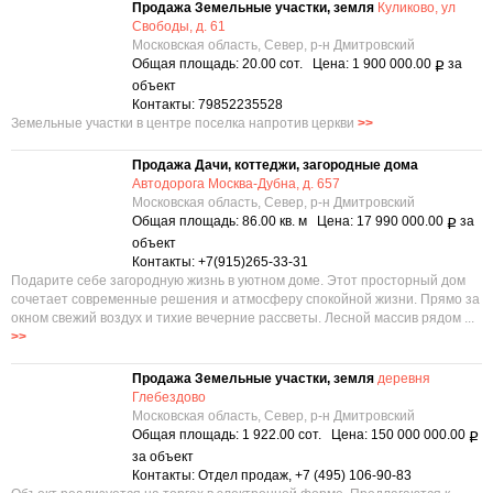
Продажа Земельные участки, земля
Куликово, ул
Свободы, д. 61
Московская область, Север, р-н Дмитровский
Общая площадь: 20.00 сот. Цена: 1 900 000.00
за
Р
объект
Контакты: 79852235528
Земельные участки в центре поселка напротив церкви
>>
Продажа Дачи, коттеджи, загородные дома
Автодорога Москва-Дубна, д. 657
Московская область, Север, р-н Дмитровский
Общая площадь: 86.00 кв. м Цена: 17 990 000.00
за
Р
объект
Контакты: +7(915)265-33-31
Подарите себе загородную жизнь в уютном доме. Этот просторный дом
сочетает современные решения и атмосферу спокойной жизни. Прямо за
окном свежий воздух и тихие вечерние рассветы. Лесной массив рядом ...
>>
Продажа Земельные участки, земля
деревня
Глебездово
Московская область, Север, р-н Дмитровский
Общая площадь: 1 922.00 сот. Цена: 150 000 000.00
Р
за объект
Контакты: Отдел продаж, +7 (495) 106-90-83