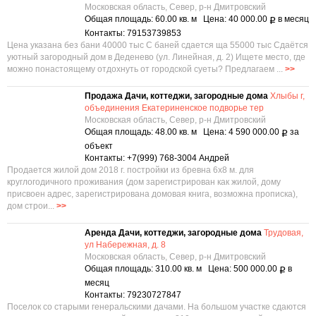
Московская область, Север, р-н Дмитровский
Общая площадь: 60.00 кв. м Цена: 40 000.00
в месяц
Р
Контакты: 79153739853
Цена указана без бани 40000 тыс С баней сдается ща 55000 тыс Сдаётся
уютный загородный дом в Деденево (ул. Линейная, д. 2) Ищете место, где
можно понастоящему отдохнуть от городской суеты? Предлагаем ...
>>
Продажа Дачи, коттеджи, загородные дома
Хлыбы г,
объединения Екатериненское подворье тер
Московская область, Север, р-н Дмитровский
Общая площадь: 48.00 кв. м Цена: 4 590 000.00
за
Р
объект
Контакты: +7(999) 768-3004 Андрей
Продается жилой дом 2018 г. постройки из бревна 6х8 м. для
круглогодичного проживания (дом зарегистрирован как жилой, дому
присвоен адрес, зарегистрирована домовая книга, возможна прописка),
дом строи...
>>
Аренда Дачи, коттеджи, загородные дома
Трудовая,
ул Набережная, д. 8
Московская область, Север, р-н Дмитровский
Общая площадь: 310.00 кв. м Цена: 500 000.00
в
Р
месяц
Контакты: 79230727847
Поселок со старыми генеральскими дачами. На большом участке сдаются