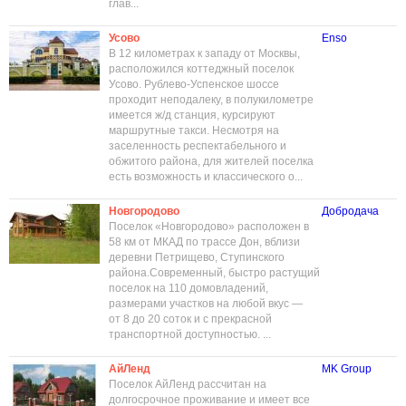
глав...
Усово
Enso
В 12 километрах к западу от Москвы,
расположился коттеджный поселок
Усово. Рублево-Успенское шоссе
проходит неподалеку, в полукилометре
имеется ж/д станция, курсируют
маршрутные такси. Несмотря на
заселенность респектабельного и
обжитого района, для жителей поселка
есть возможность и классического о...
Новгородово
Добродача
Поселок «Новгородово» расположен в
58 км от МКАД по трассе Дон, вблизи
деревни Петрищево, Ступинского
района.Современный, быстро растущий
поселок на 110 домовладений,
размерами участков на любой вкус —
от 8 до 20 соток и с прекрасной
транспортной доступностью. ...
АйЛенд
MK Group
Поселок АйЛенд рассчитан на
долгосрочное проживание и имеет все