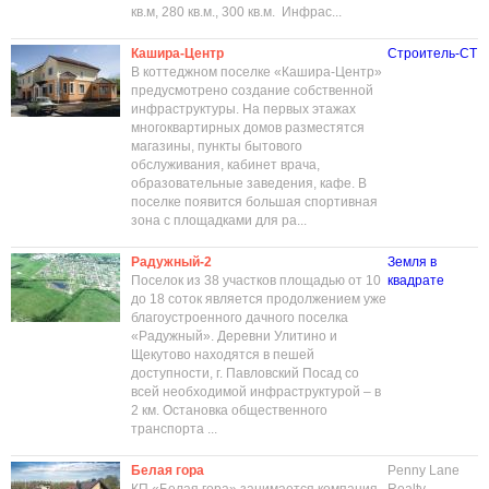
кв.м, 280 кв.м., 300 кв.м. Инфрас...
Кашира-Центр
Строитель-СТ
В коттеджном поселке «Кашира-Центр»
предусмотрено создание собственной
инфраструктуры. На первых этажах
многоквартирных домов разместятся
магазины, пункты бытового
обслуживания, кабинет врача,
образовательные заведения, кафе. В
поселке появится большая спортивная
зона с площадками для ра...
Радужный-2
Земля в
Поселок из 38 участков площадью от 10
квадрате
до 18 соток является продолжением уже
благоустроенного дачного поселка
«Радужный». Деревни Улитино и
Щекутово находятся в пешей
доступности, г. Павловский Посад со
всей необходимой инфраструктурой – в
2 км. Остановка общественного
транспорта ...
Белая гора
Penny Lane