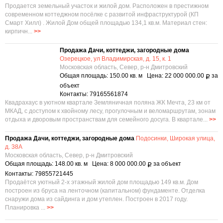
Продается земельный участок и жилой дом. Расположен в престижном
современном коттеджном посёлке с развитой инфраструктурой (КП
Смарт Хилл) . Жилой Дом общей площадью 134,1 кв.м. Материал стен:
кирпичн...
>>
Продажа Дачи, коттеджи, загородные дома
Озерецкое, ул Владимирская, д. 15, к. 1
Московская область, Север, р-н Дмитровский
Общая площадь: 150.00 кв. м Цена: 22 000 000.00
за
Р
объект
Контакты: 79165561874
Квадрахаус в уютном квартале Земляничная поляна ЖК Мечта, 23 км от
МКАД, с доступом к хвойному лесу, прогулочным и веломаршрутам, зонам
отдыха и дворовым пространствам для семейного досуга. В квартале...
>>
Продажа Дачи, коттеджи, загородные дома
Подосинки, Широкая улица,
д. 38А
Московская область, Север, р-н Дмитровский
Общая площадь: 148.00 кв. м Цена: 8 000 000.00
за объект
Р
Контакты: 79855721445
Продаётся уютный 2-х этажный жилой дом площадью 149 кв.м. Дом
построен из бруса на лентoчнoм (капитальном) фундаменте. Отделка
снаружи дома из сайдинга и дом утеплен. Построен в 2017 году.
Планировка ...
>>