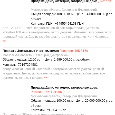
Продажа Дачи, коттеджи, загородные дома
Дмитров
г
Московская область, Север, р-н Дмитровский
Общая площадь: 108.00 кв. м Цена: 14 000 000.00
за
Р
объект
Контакты: ГЦН +74955454153 ГЦН
Арт. 129417732 <br>Продается новый дом в пригороде Дмитрова.
<br>Дом 108 кв.м. в центральной части деревни Митькино, в километре от
городской черты. Дом из газобетона, готов к проживанию. <br>На перв...
>>
Продажа Земельные участки, земля
Гришино, 46К-8160
Московская область, Север, р-н Дмитровский
Общая площадь: 12.00 сот. Цена: 1 999 000.00
за объект
Р
Контакты: 79167294581
продам расчищенный и готовый к застройке участок. участок ровный
квадратный. Тихое, уютное место, рядом лес. показ в любой день. все
документы готовы к сделке.
>>
Продажа Дачи, коттеджи, загородные дома
Ревякино, 46Н-01056, д. 28
Московская область, Север, р-н Дмитровский
Общая площадь: 100.00 кв. м Цена: 20 000 000.00
за
Р
объект
Контакты: 79850415272
Продам дом 100кв.м. со всеми коммуникациями: газ, свет,