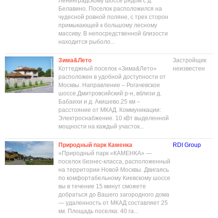
Ленинградскому шоссе рядом с д.
Белавино. Поселок расположился на
чудесной ровной поляне, с трех сторон
примыкающей к большому лесному
массиву. В непосредственной близости
находится рыболо...
Зима&Лето
Застройщик
Коттеджный поселок «Зима&Лето»
неизвестен
расположен в удобной доступности от
Москвы. Направление – Рогачевское
шоссе.Дмитровсийский р-н, вблизи д.
Бабаихи и д. Акишево.25 км –
расстояние от МКАД. Коммуникации:
Электроснабжение. 10 кВт выделенной
мощности на каждый участок...
Природный парк Каменка
RDI Group
«Природный парк «КАМЕНКА» —
поселок бизнес-класса, расположенный
на территории Новой Москвы. Двигаясь
по комфортабельному Киевскому шоссе
вы в течение 15 минут сможете
добраться до Вашего загородного дома
— удаленность от МКАД составляет 25
км. Площадь поселка: 40 га...