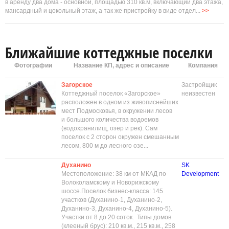
в аренду два дома - основной, площадью 310 кв.м, включающий два этажа,
мансардный и цокольный этаж, а так же пристройку в виде отдел...
>>
Ближайшие коттеджные поселки
Фотографии
Название КП, адрес и описание
Компания
Загорское
Застройщик
Коттеджный поселок «Загорское»
неизвестен
расположен в одном из живописнейших
мест Подмосковья, в окружении лесов
и большого количества водоемов
(водохранилищ, озер и рек). Сам
поселок с 2 сторон окружен смешанным
лесом, 800 м до лесного озе...
Духанино
SK
Местоположение: 38 км от МКАД по
Development
Волоколамскому и Новорижскому
шоссе.Поселок бизнес-класса: 145
участков (Духанино-1, Духанино-2,
Духанино-3, Духанино-4, Духанино-5).
Участки от 8 до 20 соток. Типы домов
(клееный брус): 210 кв.м., 215 кв.м., 258