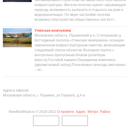
запланировано строительство какой-либо собственной
инфраструктуры. Жители поселка оценят окружающую
природу, возможность рыбачить и отдыхать на реке и
водохранилищах. По мере застройки поселка
возможно обустройство общественных зон.Котт...
Учинская жемчужина
Московская область, Пушкинский р-н, Степаньково д
Коттеджный поселок «Учинская жемчужина» оснащен
лаконичным инфраструктурным пакетом, включающим
следующий список объектов: Въездная группа с
контрольно-пропускным блоком (шлагбаум,
ворота);Гостевой паркинг;Ограждение комплекса
(двухметровый забор);Поселковые проезды (материал
– ас...
Адреса офисов:
Московская область, г. Пушкино, ул.Горького, д.4-а
NewMosRealt.ru © 2018-2022
О проекте
Адрес
Метро
Район