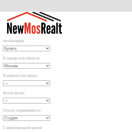
Необходимо
:
В городе или области
:
В районе или округе
:
Возле метро
:
Объект недвижимости
:
С максимальной ценой
: