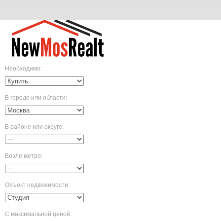
Необходимо
:
В городе или области
:
В районе или округе
:
Возле метро
:
Объект недвижимости
:
С максимальной ценой
: