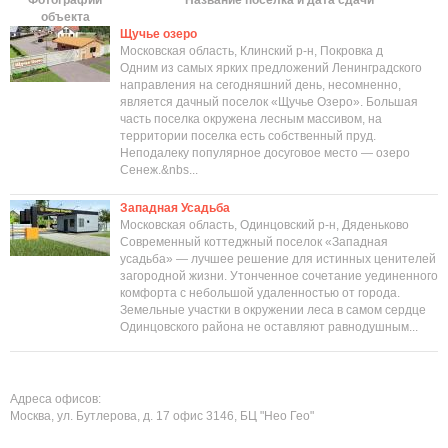
Фотографии
Название поселка и дата сдачи
объекта
Щучье озеро
Московская область, Клинский р-н, Покровка д
Одним из самых ярких предложений Ленинградского
направления на сегодняшний день, несомненно,
является дачный поселок «Щучье Озеро». Большая
часть поселка окружена лесным массивом, на
территории поселка есть собственный пруд.
Неподалеку популярное досуговое место — озеро
Сенеж.&nbs...
Западная Усадьба
Московская область, Одинцовский р-н, Дяденьково
Современный коттеджный поселок «Западная
усадьба» — лучшее решение для истинных ценителей
загородной жизни. Утонченное сочетание уединенного
комфорта с небольшой удаленностью от города.
Земельные участки в окружении леса в самом сердце
Одинцовского района не оставляют равнодушным...
Адреса офисов:
Москва, ул. Бутлерова, д. 17 офис 3146, БЦ "Нео Гео"