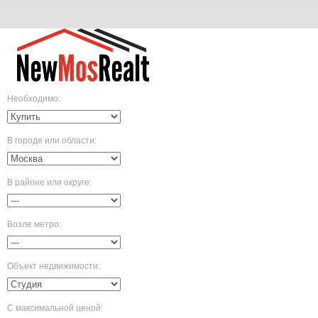
Необходимо
:
В городе или области
:
В районе или округе
:
Возле метро
:
Объект недвижимости
:
С максимальной ценой
: