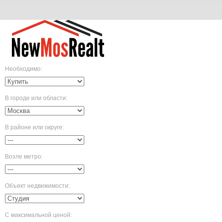
Необходимо
:
В городе или области
:
В районе или округе
:
Возле метро
:
Объект недвижимости
:
С максимальной ценой
: