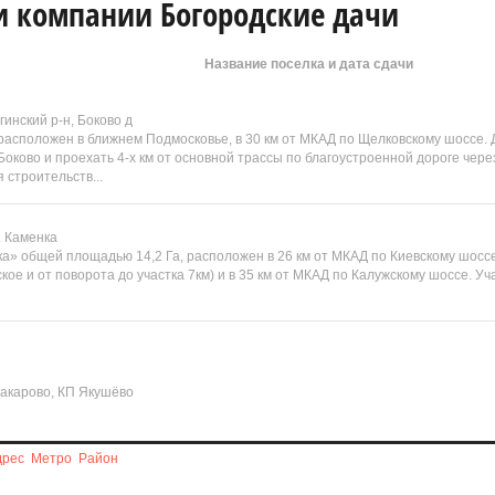
и компании Богородские дачи
Название поселка и дата сдачи
гинский р-н, Боково д
расположен в ближнем Подмосковье, в 30 км от МКАД по Щелковскому шоссе.
Боково и проехать 4-х км от основной трассы по благоустроенной дороге чер
 строительств...
. Каменка
а» общей площадью 14,2 Га, расположен в 26 км от МКАД по Киевскому шоссе
ое и от поворота до участка 7км) и в 35 км от МКАД по Калужскому шоссе. Уч
 Макарово, КП Якушёво
дрес
Метро
Район