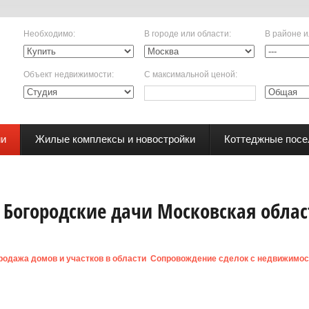
Необходимо
:
В городе или области
:
В районе и
Объект недвижимости
:
С максимальной ценой
:
ии
Жилые комплексы и новостройки
Коттеджные посе
Богородские дачи Московская облас
родажа домов и участков в области
Сопровождение сделок с недвижимо