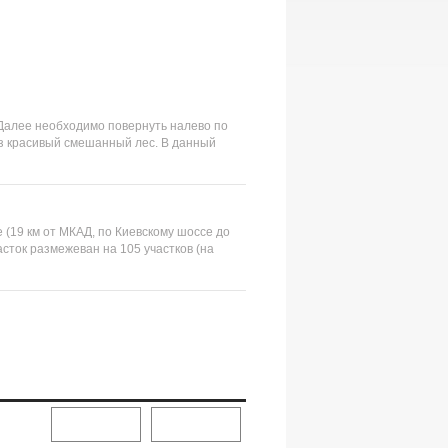
 Далее необходимо повернуть налево по
ез красивый смешанный лес. В данный
 (19 км от МКАД, по Киевскому шоссе до
асток размежеван на 105 участков (на