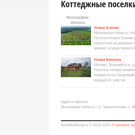
Коттеджные поселк
Фотографии
объекта
Новое Боково
Московская область, Но
Поселок Новое Боково 
указателю на деревню 
момент осуществляется
Новая Каменка
Москва, Троицкий р-н, д
Поселок «Новая Каменк
поворота на Первомайск
каждый из участко...
Адреса офисов:
Московская область, г.о. Черноголовка, с.
NewMosRealt.ru © 2018-2022
О проекте
А