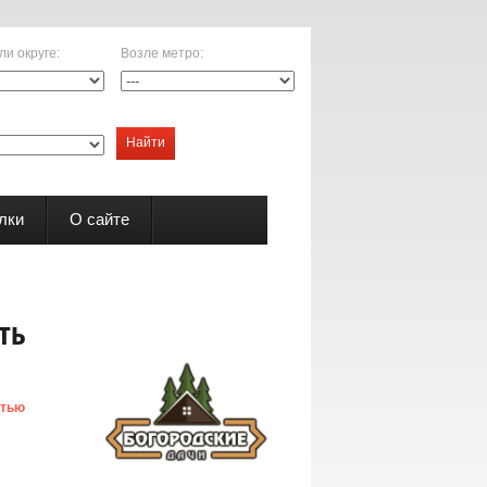
ли округе
:
Возле метро
:
Найти
лки
О сайте
ть
стью