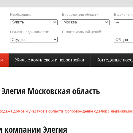
Необходимо
:
В городе или области
:
В районе и
Объект недвижимости
:
С максимальной ценой
:
ии
Жилые комплексы и новостройки
Коттеджные посе
Элегия Московская область
родажа домов и участков в области
Сопровождение сделок с недвижимо
и компании Элегия