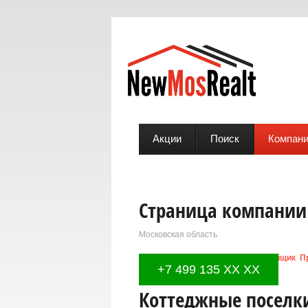
Акции
Поиск
Компан
Страница компании 
Московская область
Виды услуг:
Девелопмент
Застройщик
П
+7 499 135 XX XX
Коттеджные поселк