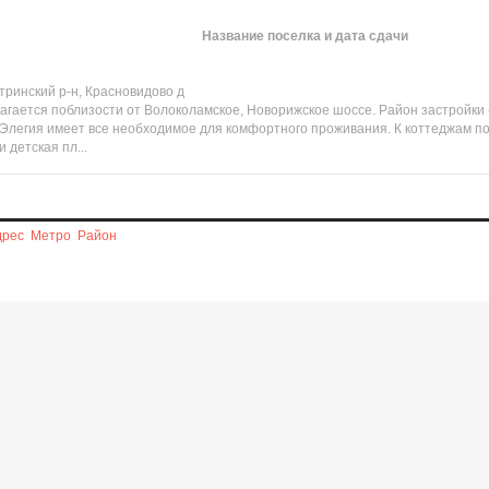
Название поселка и дата сдачи
тринский р-н, Красновидово д
гается поблизости от Волоколамское, Новорижское шоссе. Район застройки -
 Элегия имеет все необходимое для комфортного проживания. К коттеджам п
 детская пл...
дрес
Метро
Район