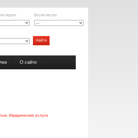
ли округе
:
Возле метро
:
Найти
лки
О сайте
стью
Юридические услуги