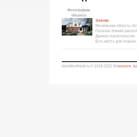
Фотографии
объекта
Элегия
Московская область, Ис
Поселок Элегия распола
Дачное строительство.
Есть место для отдыха и
NewMosRealt.ru © 2018-2022
О проекте
А