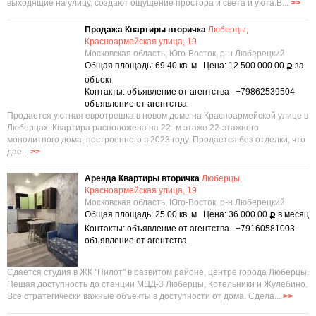
выходящие на улицу, создают ощущение простора и света и уюта.В...
>>
Продажа Квартиры вторичка
Люберцы,
Красноармейская улица, 19
Московская область, Юго-Восток, р-н Люберецкий
Общая площадь: 69.40 кв. м Цена: 12 500 000.00
за
Р
объект
Контакты: объявление от агентства +79862539504
объявление от агентства
Продается уютная евротрешка в новом доме на Красноармейской улице в
Люберцах. Квартира расположена на 22 -м этаже 22-этажного
монолитного дома, построенного в 2023 году. Продается без отделки, что
дае...
>>
Аренда Квартиры вторичка
Люберцы,
Красноармейская улица, 19
Московская область, Юго-Восток, р-н Люберецкий
Общая площадь: 25.00 кв. м Цена: 36 000.00
в месяц
Р
Контакты: объявление от агентства +79160581003
объявление от агентства
Сдается студия в ЖК ''Пилот'' в развитом районе, центре города Люберцы.
Пешая доступность до станции МЦД-3 Люберцы, Котельники и Жулебино.
Все стратегически важные объекты в доступности от дома. Сдела...
>>