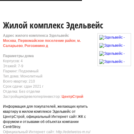
Жилой комплекс Эдельвейс
Адрес жилого комплекса Эдельвейс
Москва
,
Первомайское поселение район
,
м.
Саларьево
,
Рогозинино д
Параметры дома
Корпусов: 4
Этажей: 7-9
Паркинг: Подземный
Тип дома: Монолитный
Всего квартир: 210
Срок сдачи: сдан 2021 г
Отделка: Без отделки
Застройщик/девелопер/инвестор:
ЦентрСтрой
Информация для покупателей, желающих купить
квартиру в жилом комплексе Эдельвейс от
ЦентрСтрой, официальный Интернет сайт ЖК с
форумом и отзывами об объектах компании
CentrStroy.
Официальный Интернет сайт: http://edelweiss-m.ru/