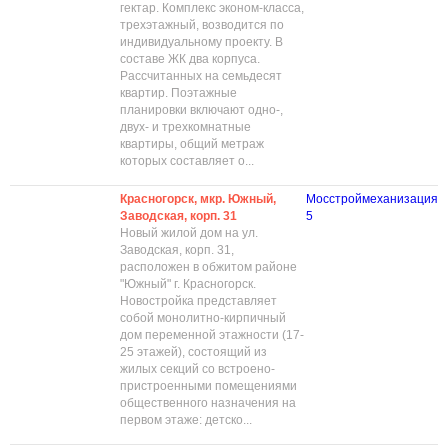
гектар. Комплекс эконом-класса,
трехэтажный, возводится по
индивидуальному проекту. В
составе ЖК два корпуса.
Рассчитанных на семьдесят
квартир. Поэтажные
планировки включают одно-,
двух- и трехкомнатные
квартиры, общий метраж
которых составляет о...
Красногорск, мкр. Южный,
Мосстроймеханизация
Заводская, корп. 31
5
Новый жилой дом на ул.
Заводская, корп. 31,
расположен в обжитом районе
"Южный" г. Красногорск.
Новостройка представляет
собой монолитно-кирпичный
дом переменной этажности (17-
25 этажей), состоящий из
жилых секций со встроено-
пристроенными помещениями
общественного назначения на
первом этаже: детско...