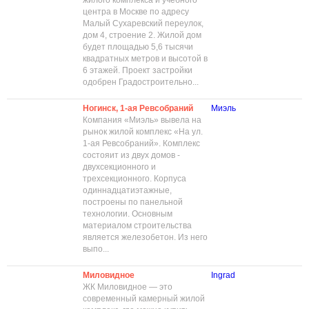
жилого комплекса и учебного
центра в Москве по адресу
Малый Сухаревский переулок,
дом 4, строение 2. Жилой дом
будет площадью 5,6 тысячи
квадратных метров и высотой в
6 этажей. Проект застройки
одобрен Градостроительно...
Ногинск, 1-ая Ревсобраний
Миэль
Компания «Миэль» вывела на
рынок жилой комплекс «На ул.
1-ая Ревсобраний». Комплекс
состояит из двух домов -
двухсекционного и
трехсекционного. Корпуса
одиннадцатиэтажные,
построены по панельной
технологии. Основным
материалом строительства
является железобетон. Из него
выпо...
Миловидное
Ingrad
ЖК Миловидное — это
современный камерный жилой