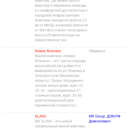
комплекс, где можно купить
квартиру в окружении природы
и с комфортной доступностью к
городской инфраструктуре.
Комплекс находится всего в 2,5
км от МКАД, в шаговой близости
от Юго-Восточного лесопарка и
всего в 20 минутах езды на
общественном тра...
Новое Ялагино
Ойкумена
Жилой комплекс «Новое
Ялагино» - это третья очередь
масштабной застройки 5-го
микрорайона по ул. Ялагина в
Электростали (Московская
область). Проект объединяет
четыре жилых дома: корп. 22,
23, 24 - односекционные 17-
этажные башни, корп. 25-26 -
девятисекционный дом
переменной этажности (...
SLAVA
MR Group
,
ДОМ.РФ
ЖК SLAVA – это новый
Девелопмент
премиальный жилой комплекс,