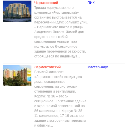
Чертановский
ПИК
Триада корпусов жилого
комплекса «Чертановский»
органично выстраивается на
пересечении двух больших улиц
– Варшавского шоссе и улицы
Академика Янгеля. Жилой дом
представляет собой
современное монолитное
полукруглое 6-секционное
здание переменной этажности,
строящееся по индивидуа...
Лермонтовский
Мастер-Хауз
В жилой комплекс
«Лермонтовский» входит два
дома, оснащенные
современными системами
отопления и вентиляции.
Корпус № 36 – это 5-
секционное, 17-этажное здание
с охраняемой автостоянкой на
86 машиномест. Корпус № 38 -
11-секционное, 17-19 этажное
здание с встроенным торговым
и офисны...