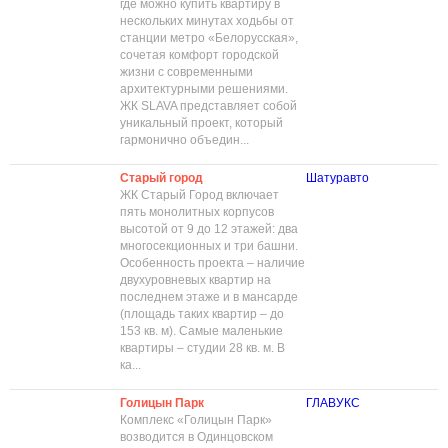
где можно купить квартиру в
нескольких минутах ходьбы от
станции метро «Белорусская»,
сочетая комфорт городской
жизни с современными
архитектурными решениями.
ЖК SLAVA представляет собой
уникальный проект, который
гармонично объедин...
Старый город
Шатуравто
ЖК Старый Город включает
пять монолитных корпусов
высотой от 9 до 12 этажей: два
многосекционных и три башни.
Особенность проекта – наличие
двухуровневых квартир на
последнем этаже и в мансарде
(площадь таких квартир – до
153 кв. м). Самые маленькие
квартиры – студии 28 кв. м. В
ка...
Голицын Парк
ГЛАВУКС
Комплекс «Голицын Парк»
возводится в Одинцовском