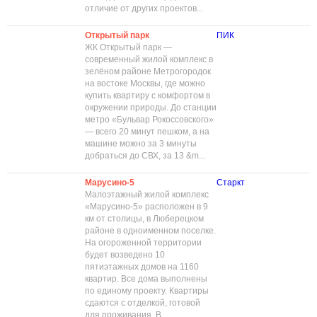
отличие от других проектов...
Открытый парк
ПИК
ЖК Открытый парк —
современный жилой комплекс в
зелёном районе Метрогородок
на востоке Москвы, где можно
купить квартиру с комфортом в
окружении природы. До станции
метро «Бульвар Рокоссовского»
— всего 20 минут пешком, а на
машине можно за 3 минуты
добраться до СВХ, за 13 &m...
Марусино-5
Старкт
Малоэтажный жилой комплекс
«Марусино-5» расположен в 9
км от столицы, в Люберецком
районе в одноименном поселке.
На огороженной территории
будет возведено 10
пятиэтажных домов на 1160
квартир. Все дома выполнены
по единому проекту. Квартиры
сдаются с отделкой, готовой
для проживания. В ...