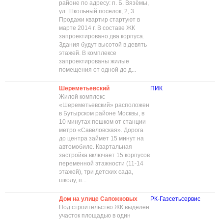
районе по адресу: п. Б. Вязёмы,
ул. Школьный поселок, 2, 3.
Продажи квартир стартуют в
марте 2014 г. В составе ЖК
запроектировано два корпуса.
Здания будут высотой в девять
этажей. В комплексе
запроектированы жилые
помещения от одной до д...
Шереметьевский
ПИК
Жилой комплекс
«Шереметьевский» расположен
в Бутырском районе Москвы, в
10 минутах пешком от станции
метро «Савёловская». Дорога
до центра займет 15 минут на
автомобиле. Квартальная
застройка включает 15 корпусов
переменной этажности (11-14
этажей), три детских сада,
школу, п...
Дом на улице Сапожковых
РК-Газсетьсервис
Под строительство ЖК выделен
участок площадью в один