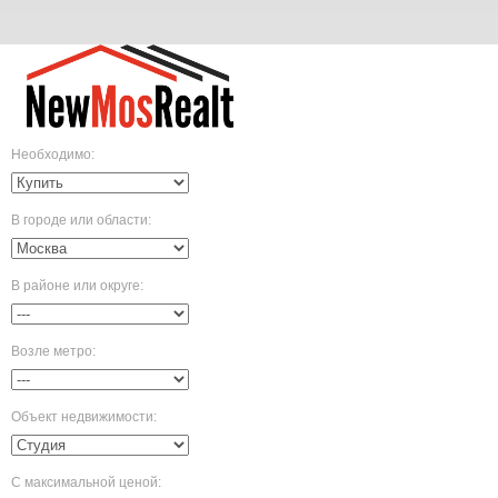
Необходимо
:
В городе или области
:
В районе или округе
:
Возле метро
:
Объект недвижимости
:
С максимальной ценой
: