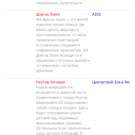
Завершение строительств...
Дом на Зорге
А101
ЖК Дом на Зорге — это жилой
комплекс бизнес-класса, где
можно купить квартиру в
престижном районе «Сокол»,
гармонично сочетающий
исторические традиции и
современную архитектуру. ЖК
Дом на Зорге возводится в
окружении статусных зданий и
«сталинской» застройки,
дополняя ...
Реутов, 6А мкрн
Центрстрой
,
Est-a-Tet
Новый микрорайн 6А
возводится в северной части
подмосковного города Реутов.
Микрорайон 6А представляет
собой «город в городе», здесь
будет собственная школа,
детский сад, подземные
многоуровневые парковки,
футбольное поле, прогулочные
зоны, детские площадки. В