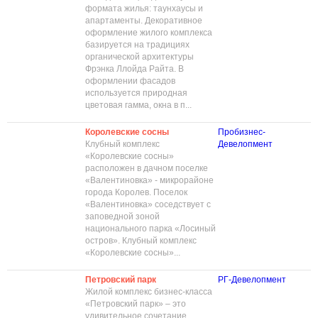
формата жилья: таунхаусы и
апартаменты. Декоративное
оформление жилого комплекса
базируется на традициях
органической архитектуры
Фрэнка Ллойда Райта. В
оформлении фасадов
используется природная
цветовая гамма, окна в п...
Королевские сосны
Пробизнес-
Клубный комплекс
Девелопмент
«Королевские сосны»
расположен в дачном поселке
«Валентиновка» - микрорайоне
города Королев. Поселок
«Валентиновка» соседствует с
заповедной зоной
национального парка «Лосиный
остров». Клубный комплекс
«Королевские сосны»...
Петровский парк
РГ-Девелопмент
Жилой комплекс бизнес-класса
«Петровский парк» – это
удивительное сочетание