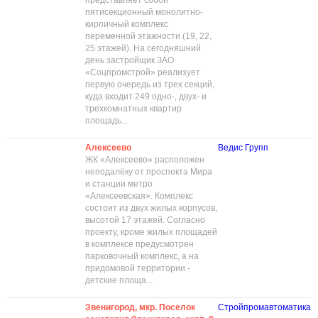
представляет собой
пятисекционный монолитно-
кирпичный комплекс
переменной этажности (19, 22,
25 этажей). На сегодняшний
день застройщик ЗАО
«Соцпромстрой» реализует
первую очередь из трех секций,
куда входит 249 одно-, двух- и
трехкомнатных квартир
площадь...
Алексеево
Ведис Групп
ЖК «Алексеево» расположен
неподалёку от проспекта Мира
и станции метро
«Алексеевская». Комплекс
состоит из двух жилых корпусов,
высотой 17 этажей. Согласно
проекту, кроме жилых площадей
в комплексе предусмотрен
парковочный комплекс, а на
придомовой территории -
детские площа...
Звенигород, мкр. Поселок
Стройпромавтоматика