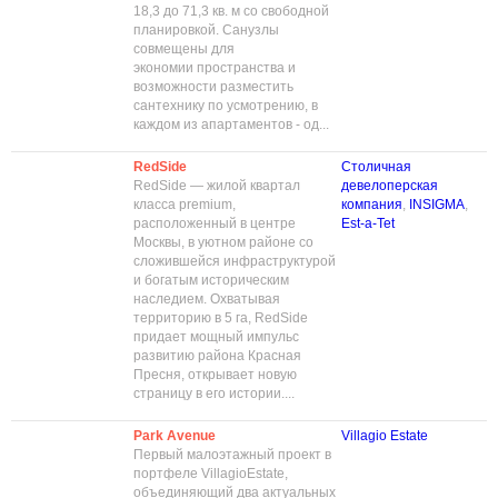
18,3 до 71,3 кв. м со свободной
планировкой. Санузлы
совмещены для
экономии пространства и
возможности разместить
сантехнику по усмотрению, в
каждом из апартаментов - од...
RedSide
Столичная
RedSide — жилой квартал
девелоперская
класса premium,
компания
,
INSIGMA
,
расположенный в центре
Est-a-Tet
Москвы, в уютном районе со
сложившейся инфраструктурой
и богатым историческим
наследием. Охватывая
территорию в 5 га, RedSide
придает мощный импульс
развитию района Красная
Пресня, открывает новую
страницу в его истории....
Park Avenue
Villagio Estate
Первый малоэтажный проект в
портфеле VillagioEstate,
объединяющий два актуальных