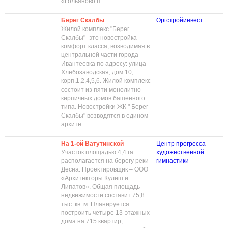
«Гольяново п...
Берег Скалбы
Оргстройинвест
Жилой комплекс "Берег
Скалбы"- это новостройка
комфорт класса, возводимая в
центральной части города
Ивантеевка по адресу: улица
Хлебозаводская, дом 10,
корп.1,2,4,5,6. Жилой комплекс
состоит из пяти монолитно-
кирпичных домов башенного
типа. Новостройки ЖК " Берег
Скалбы" возводятся в едином
архите...
На 1-ой Ватутинской
Центр прогресса
Участок площадью 4,4 га
художественной
располагается на берегу реки
гимнастики
Десна. Проектировщик – ООО
«Архитекторы Кулиш и
Липатов». Общая площадь
недвижимости составит 75,8
тыс. кв. м. Планируется
построить четыре 13-этажных
дома на 715 квартир,