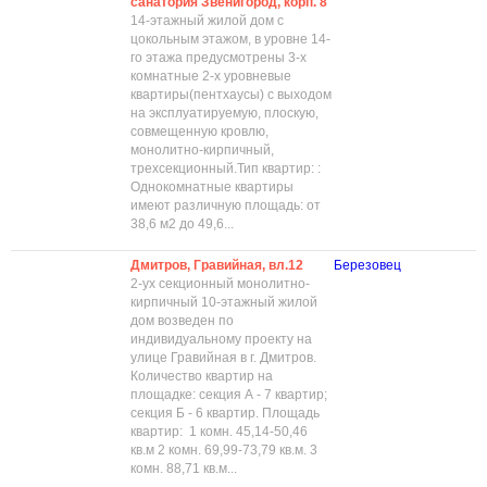
санатория Звенигород, корп. 8
14-этажный жилой дом с
цокольным этажом, в уровне 14-
го этажа предусмотрены 3-х
комнатные 2-х уровневые
квартиры(пентхаусы) с выходом
на эксплуатируемую, плоскую,
совмещенную кровлю,
монолитно-кирпичный,
трехсекционный.Тип квартир: :
Однокомнатные квартиры
имеют различную площадь: от
38,6 м2 до 49,6...
Дмитров, Гравийная, вл.12
Березовец
2-ух секционный монолитно-
кирпичный 10-этажный жилой
дом возведен по
индивидуальному проекту на
улице Гравийная в г. Дмитров.
Количество квартир на
площадке: секция А - 7 квартир;
секция Б - 6 квартир. Площадь
квартир: 1 комн. 45,14-50,46
кв.м 2 комн. 69,99-73,79 кв.м. 3
комн. 88,71 кв.м...