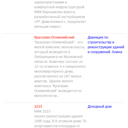
характеристиками и
комфортной инфраструктурой.
МФК Варшавские ворота,
разработанный застройщиком
«РГ-Девелопмент», предлагает
жильцам закрыт...
Красково-Олимпийский
Дирекция по
"Красково-Олимпийский" - это
строительству и
жилой комплекс эконом класса,
реконструкции зданий
который возводится в
и сооружений
,
Алина
Люберецком р-не Московской
области. Комплекс состоит из
12-ти этажного 4-х секционного
многоквартирного дома,
рассчитанного на 187 жилых
квартир. Здание жилого
комплекса "Красково-
Олимпийский" возводится по
монолитно-ка...
3215
Доходный дом
МФК 3215 -
проект реконструкции здания
1995 года. В 8-этажном доме 78
апартаментов площадью от