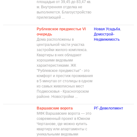
площадью от 39,45 до 83,47 кв.
м. Внутренняя отделка не
выполняется. Благоустройство
прилегающей ...
Рублевское предместье VI
Новая Усадьба
,
очередь
Домострой-
Дома расположены в
Недвижимость
центральной части участка
застройки жилого комплекса.
Квартиры в них обладают
хорошими видовыми
характеристиками. ЖК
"Рублевское предместье" - это
комфорт и престиж проживания
в 5 минутах от столицы в одном
из самых живописных мест
Подмосковья - Красногорском
районе. Новостройки ...
Варшавские ворота
РГ-Девелопмент
МФК Варшавские ворота — это
современный проект в Южном
Чертанове, где можно купить
квартиру или апартаменты с
уникальными видовыми