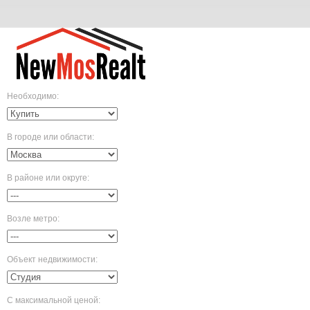
Необходимо
:
В городе или области
:
В районе или округе
:
Возле метро
:
Объект недвижимости
:
С максимальной ценой
: