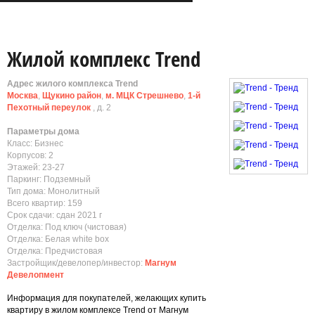
Жилой комплекс Trend
Адрес жилого комплекса Trend
Москва
,
Щукино район
,
м. МЦК Стрешнево
,
1-й
Пехотный переулок
, д. 2
Параметры дома
Класс: Бизнес
Корпусов: 2
Этажей: 23-27
Паркинг: Подземный
Тип дома: Монолитный
Всего квартир: 159
Срок сдачи: сдан 2021 г
Отделка: Под ключ (чистовая)
Отделка: Белая white box
Отделка: Предчистовая
Застройщик/девелопер/инвестор:
Магнум
Девелопмент
Информация для покупателей, желающих купить
квартиру в жилом комплексе Trend от Магнум