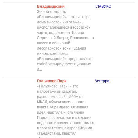
Владимирский
ГЛАВУКС
Жилой комплекс
«Владимирский» – это четыре
дома высотой 7-9 этажей,
располагающиеся в городской
черте, недалеко от Троице-
Сергиевой Лавры, Ярославского
шоссе и обширной
лесопарковой зоны. Здания
жилого комплекса
«Владимирский» представляют
собой четыре двухсекционных
д...
Гольяново Парк
Астерра
«Гольяново Парк» - это
малоэтажный квартал,
расположенный в 500м от
МКАД, вблизи населенного
пункта Абрамцево. Основная
идея квартала «Гольяново
Парк» заключается в создании
недорого и качественного жилья
в соответствии с европейскими
стандартами. Квартал