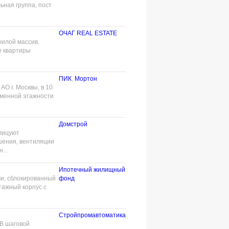
ьная группа, пост
ОЧАГ REAL ESTATE
илой массив.
е квартиры
ПИК
,
Мортон
О г. Москвы, в 10
еменной этажности
Домстрой
лицуют
шения, вентиляции
...
Ипотечный жилищный
ми, сблокированный
фонд
тажный корпус с
Стройпромавтоматика
 В шаговой