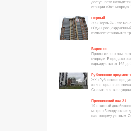
доступности находится
станции «Звенигород» 1
Первый
ЖК«Первый» - это моно
г.Одинцово, окруженны
комплекс становится т
Варежки
Проект жилого комплек
очереди. В продаже ес
варьируются от 165 до 2
Рублевское предмест
ЖК «Рублевское предме
жилье, органично впис
Строительство осуществ
Пресненский вал 21
19-этажный дом бизнес
метро «Белорусская» д
настоящему уютным. Ок