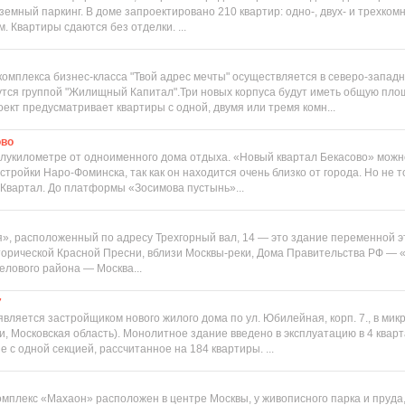
земный паркинг. В доме запроектировано 210 квартир: одно-, двух- и трехко
 м. Квартиры сдаются без отделки. ...
комплекса бизнес-класса "Твой адрес мечты" осуществляется в северо-запад
тся группой "Жилищный Капитал".Три новых корпуса будут иметь общую пло
ект предусматривает квартиры с одной, двумя или тремя комн...
ово
олукилометре от одноименного дома отдыха. «Новый квартал Бекасово» можн
стройки Наро-Фоминска, так как он находится очень близко от города. Но не 
 Квартал. До платформы «Зосимова пустынь»...
», расположенный по адресу Трехгорный вал, 14 — это здание переменной э
орической Красной Пресни, вблизи Москвы-реки, Дома Правительства РФ — 
елового района — Москва...
7
вляется застройщиком нового жилого дома по ул. Юбилейная, корп. 7., в ми
и, Московская область). Монолитное здание введено в эксплуатацию в 4 кварта
 с одной секцией, рассчитанное на 184 квартиры. ...
мплекс «Махаон» расположен в центре Москвы, у живописного парка и пруда,