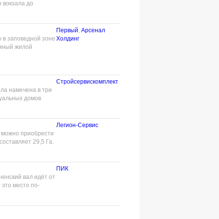
 вокзала до
Первый
,
Арсенал
 в заповедной зоне
Холдинг
ажный жилой
Стройсервискомплект
ла намечена в три
дуальных домов
Легион-Сервис
м можно приобрести
оставляет 29,5 Га.
ПИК
ненский вал идёт от
это место по-