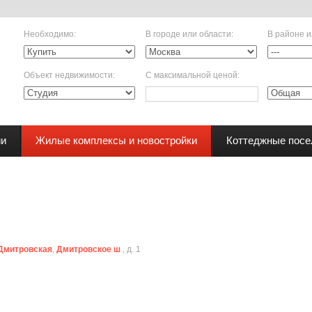
Необходимо
:
В городе или области
:
В районе и
Объект недвижимости
:
С максимальной ценой
:
ии
Жилые комплексы и новостройки
Коттеджные посе
 Дмитровская
,
Дмитровское ш
, д. 1