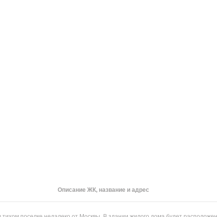
Описание ЖК, название и адрес
 тихом поселке недалеко от Москвы. В здании жилого дома будет расположен