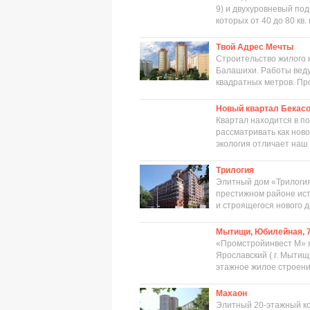
9) и двухуровневый под
которых от 40 до 80 кв.
Твой Адрес Мечты
Строительство жилого 
Балашихи. Работы веду
квадратных метров. Про
Новый квартал Бекас
Квартал находится в п
рассматривать как ново
экология отличает наш
Трилогия
Элитный дом «Трилогия
престижном районе ист
и строящегося нового д
Мытищи, Юбилейная, 
«Промстройинвест М» я
Ярославский ( г. Мытищ
этажное жилое строение
Махаон
Элитный 20-этажный ко