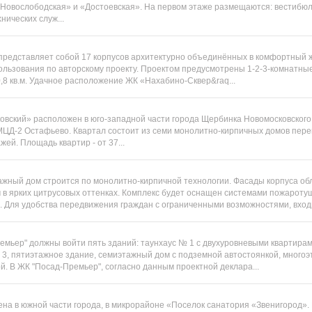
«Новослободская» и «Достоевская». На первом этаже размещаются: вестибюл
ических служ...
редставляет собой 17 корпусов архитектурно объединённых в комфортный ж
ользования по авторскому проекту. Проектом предусмотрены 1-2-3-комнатны
,8 кв.м. Удачное расположение ЖК «Нахабино-Сквер&raq...
вский» расположен в юго-западной части города Щербинка Новомосковского А
 МЦД-2 Остафьево. Квартал состоит из семи монолитно-кирпичных домов пер
жей. Площадь квартир - от 37...
жный дом строится по монолитно-кирпичной технологии. Фасады корпуса об
 в ярких цитрусовых оттенках. Комплекс будет оснащен системами пожароту
 Для удобства передвижения граждан с ограниченными возможностями, входн
ремьер" должны войти пять зданий: таунхаус № 1 с двухуровневыми квартира
3, пятиэтажное здание, семиэтажный дом с подземной автостоянкой, многоэ
й. В ЖК "Посад-Премьер", согласно данным проектной деклара...
на в южной части города, в микрорайоне «Поселок санатория «Звенигород».