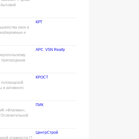
о-бытовой
КРТ
льшинства окон и
, набережные и
АРС
,
VSN Realty
феропольскому
же пригородным
КРОСТ
 голландской
 и активного
ПИК
МК «Флагман»,
. Отличительной
ЦентрСтрой
нной этажности (7-