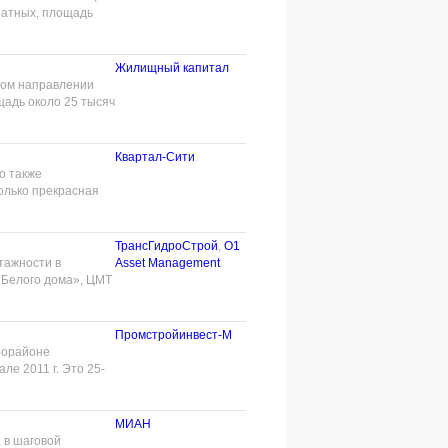
мнатных, площадь
Жилищный капитал
ном направлении
щадь около 25 тысяч
Квартал-Сити
о также
только прекрасная
ТрансГидроСтрой
,
О1
тажности в
Asset Management
«Белого дома», ЦМТ
Промстройинвест-М
крорайоне
ле 2011 г. Это 25-
МИАН
 в шаговой