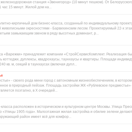
 железнодорожная станция «Звенигород» (10 минут пешком). От Белорусского
 час 15 минут. Жилой дом на...
литно-кирпичный дом бизнес-класса, созданный по индивидуальному проекту
й живописными окресностями - Барвихинским лесом. Проектируемый 22-х эт
ретьим замыкающим звеном в ряду высотных доминант, р...
са «Варежки» принадлежит компании «СтройСервисКомплект. Реализация бы
ть коттеджи, дуплексы, квадрохаусы, таунхаусы и квартиры. Площади индиви
40 кв. м, секций в таунхаусах (включая дупл...
ье
стье» - своего рода мини город с автономным жизнеобеспечением, в которо
анное в природный пейзаж. Площадь застройки ЖК «Рублевское предместье» с
ляется поэтапно, в X очередей...
-класса расположен в историческом и культурном центре Москвы. Улица Прес
о «Улицы 1905 года». Малоэтажная жилая застройка и обилие зелени делают 
ружающий район имеет всё для комфор...