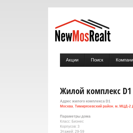
Акции
Поиск
Компан
Жилой комплекс D1
Адрес жилого комплекса D1
Москва
,
Тимирязевский район
,
м. МЦД-2
Параметры дома
Класс: Бизнес
Корпусов: 3
Этажей: 29-59