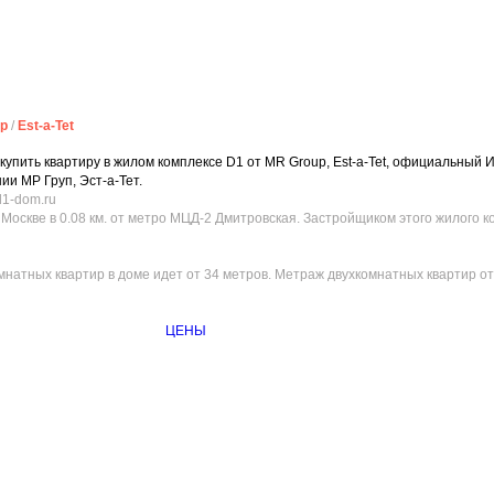
p
/
Est-a-Tet
пить квартиру в жилом комплексе D1 от MR Group, Est-a-Tet, официальный 
и МР Груп, Эст-а-Тет.
d1-dom.ru
Москве в 0.08 км. от метро МЦД-2 Дмитровская. Застройщиком этого жилого 
мнатных квартир в доме идет от 34 метров. Метраж двухкомнатных квартир от
ЦЕНЫ