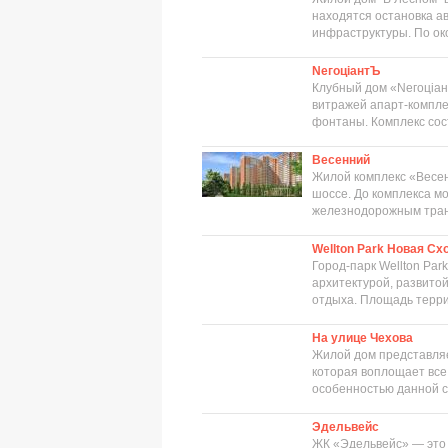
находятся остановка ав
инфраструктуры. По ок
NегоцiантЪ
Клубный дом «Nегоцiан
витражей апарт-компле
фонтаны. Комплекс сост
Весенний
Жилой комплекс «Весен
шоссе. До комплекса м
железнодорожным транс
Wellton Park Новая Сх
Город-парк Wellton Pa
архитектурой, развито
отдыха. Площадь террит
На улице Чехова
Жилой дом представляе
которая воплощает все
особенностью данной с
Эдельвейс
ЖК «Эдельвейс» — это 