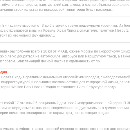
тобусного транспорта, парк, детский сад, школа, и другие объекты социальн
ончании строительства на придомовой территории будут располаг...
тЪ» - здание высотой от 3 до 6 этажей с тремя подземными уровнями. Из бо
кса открываются виды на Кремль, Храм Христа спасителя, памятник Петру 1
оит из нескольких функционал...
ний» расположен всего в 20 км от МКАД, южнее Москвы по скоростному Сим
ожно легко добраться на автомобиле, автобусе или маршрутном такси, а так
портом. Близлежащий лесной массив и удаленность от пр...
одня
rk Новая Сходня сравним с небольшим европейским городом, с неподражаемой
й инфраструктурой и большими возможностями для комфортной жизни, работы
ории Wellton Park Новая Сходня составляет 12 га. Структура города-...
т собой 17-этажный 5-секционный дом новой модернизированной серии П-3
 самые передовые технологии современного индустриального домостроения
ерии являются планировочные параметры, позволяющие создав...
комплекс комфорт-класса, в первой очереди которого возводится дом переме