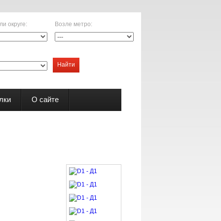
ли округе
:
Возле метро
:
Найти
лки
О сайте