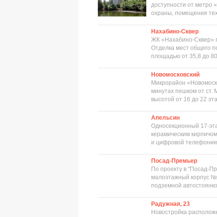
доступности от метро 
охраны, помещения техн
Нахабино-Сквер
ЖК «Нахабино-Сквер» п
Отделка мест общего п
площадью от 35,8 до 80
Новомосковский
Микрорайон «Новомоско
минутах пешком от ст.
высотой от 16 до 22 эта
Апельсин
Односекционный 17-эта
керамическим кирпичом
и цифровой телефонии.
Посад-Премьер
По проекту в "Посад-П
малоэтажный корпус № 
подземной автостоянко
Радужная, 23
Новостройка расположе