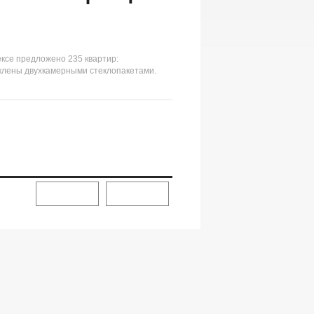
ексе предложено 235 квартир:
еклены двухкамерными стеклопакетами.