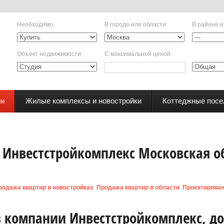
Необходимо
:
В городе или области
:
В районе и
Объект недвижимости
:
С максимальной ценой
:
ии
Жилые комплексы и новостройки
Коттеджные посе
 Инвестстройкомплекс Московская о
родажа квартир в новостройках
Продажа квартир в области
Проектирова
 компании Инвестстройкомплекс, до