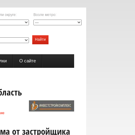
ли округе
:
Возле метро
:
Найти
лки
О сайте
бласть
ние
ма от застройщика