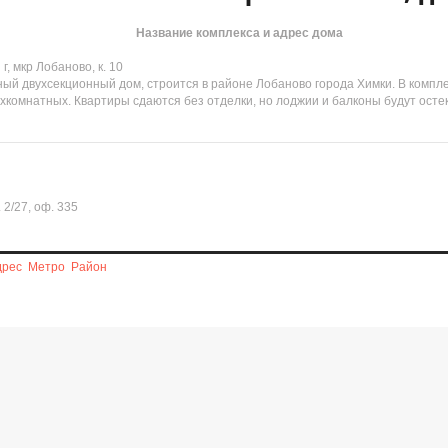
Название комплекса и адрес дома
г, мкр Лобаново, к. 10
ный двухсекционный дом, строится в районе Лобаново города Химки. В компл
хкомнатных. Квартиры сдаются без отделки, но лоджии и балконы будут ост
 2/27, оф. 335
дрес
Метро
Район