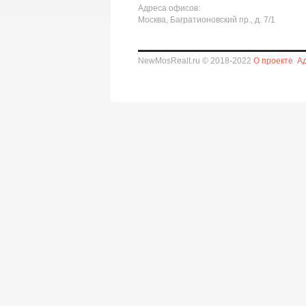
Адреса офисов:
Москва, Багратионовский пр., д. 7/1
NewMosRealt.ru © 2018-2022
О проекте
А