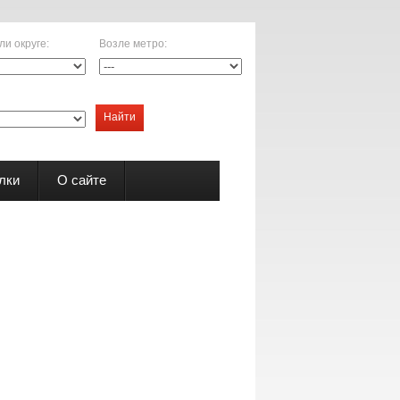
ли округе
:
Возле метро
:
Найти
лки
О сайте