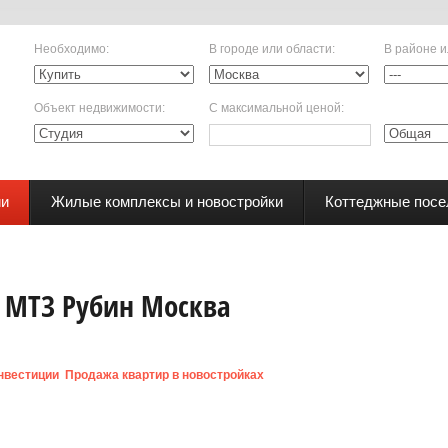
Необходимо
:
В городе или области
:
В районе и
Объект недвижимости
:
С максимальной ценой
:
ии
Жилые комплексы и новостройки
Коттеджные посе
 МТЗ Рубин Москва
нвестиции
Продажа квартир в новостройках