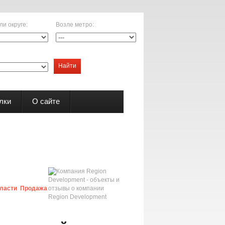
ли округе
:
Возле метро
:
Найти
лки
О сайте
бласти
Продажа