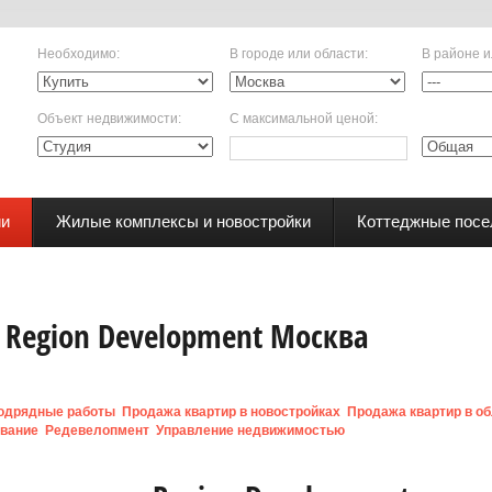
Необходимо
:
В городе или области
:
В районе и
Объект недвижимости
:
С максимальной ценой
:
ии
Жилые комплексы и новостройки
Коттеджные посе
Region Development Москва
одрядные работы
Продажа квартир в новостройках
Продажа квартир в о
вание
Редевелопмент
Управление недвижимостью