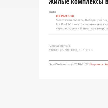
Жилые комплексы в 
Фото
ЖК Pilot 9-18
Московская область, Люберецкий р-н
ЖК Pilot 9-18 — это современный жи
характеризуется близостью к метро 
Адреса офисов:
Москва, ул. Киевская, д.14, стр.4
NewMosRealt.ru © 2018-2022
О проекте
А