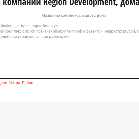
компании Region Development, дома
Название комплекса и адрес дома
, Люберцы г, Красноармейская ул
лой комплекс с яркой позитивной архитектурой и развитой инфраструктурой.
и удобными транспортными развязками....
дрес
Метро
Район