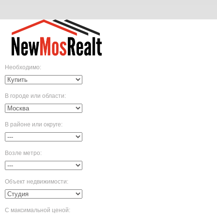
Необходимо
:
В городе или области
:
В районе или округе
:
Возле метро
:
Объект недвижимости
:
С максимальной ценой
: