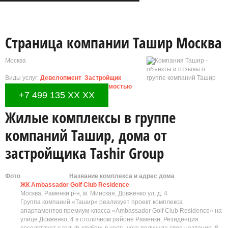
Страница компании Ташир Москва
Москва
Виды услуг:
Девелопмент
Застройщик
Инвестиции
Управление недвижимостью
+7 499 135 XX XX
Жилые комплексы в группе
компаний Ташир, дома от
застройщика Tashir Group
Фото
Название комплекса и адрес дома
ЖК Ambassador Golf Club Residence
Москва, Раменки р-н, м. Минская, Довженко ул, д. 4
Группа компаний «Ташир» реализует проект комплекса
апартаментов премиум-класса «Ambassador Golf Club Residence» на
улице Довженко, 4 в столичном районе Раменки. Резиденция