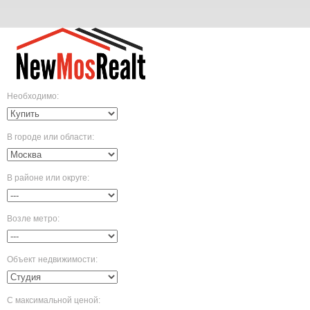
Необходимо
:
В городе или области
:
В районе или округе
:
Возле метро
:
Объект недвижимости
:
С максимальной ценой
: