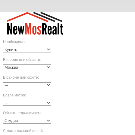
Необходимо
:
В городе или области
:
В районе или округе
:
Возле метро
:
Объект недвижимости
:
С максимальной ценой
: