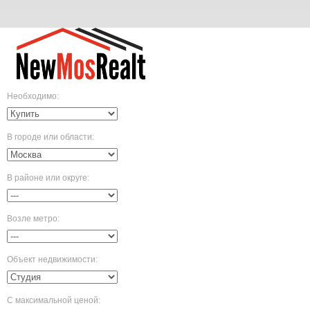
Необходимо
:
В городе или области
:
В районе или округе
:
Возле метро
:
Объект недвижимости
:
С максимальной ценой
: