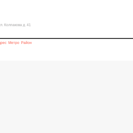
л. Колпакова д. 41
дрес
Метро
Район