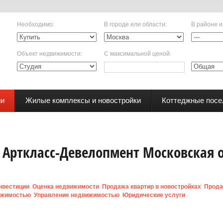
Необходимо
:
В городе или области
:
В районе и
Объект недвижимости
:
С максимальной ценой
:
ии
Жилые комплексы и новостройки
Коттеджные посе
Арткласс-Девелопмент Московская 
нвестиции
Оценка недвижимости
Продажа квартир в новостройках
Прода
ижимостью
Управление недвижимостью
Юридические услуги