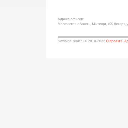
Адреса офисов:
Московская область, Мытищи, ЖК Декарт, у
NewMosRealt.ru © 2018-2022
О проекте
А