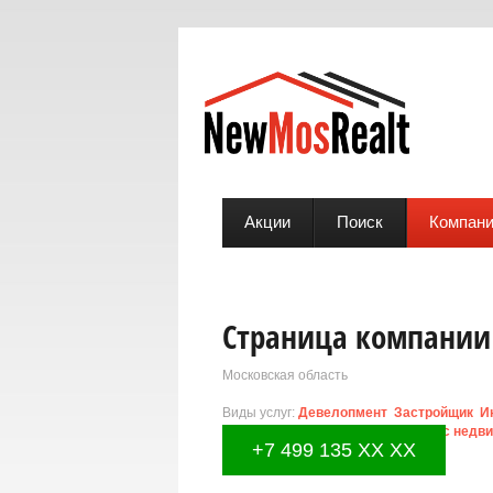
Акции
Поиск
Компан
Страница компании 
Московская область
Виды услуг:
Девелопмент
Застройщик
И
области
Сопровождение сделок с недв
+7 499 135 XX XX