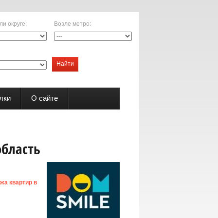
ли округе
:
Возле метро
:
Найти
лки
О сайте
область
жа квартир в